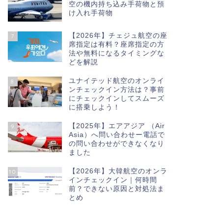
空の機内持ち込み手荷物と預
け入れ手荷物
【2026年】チェジュ航空の座
7
席指定は有料？座席指定の方
法や無料になるタイミングな
どを解説
ユナイテッド航空のオンライ
8
ンチェックイン方法は？事前
にチェックインしてスムーズ
に搭乗しよう！
【2025年】エアアジア （Air
9
Asia）へ問い合わせー電話で
の問い合わせができなくなり
ました
【2026年】大韓航空のオンラ
10
インチェックイン｜何時間
前？できない原因と対処法ま
とめ