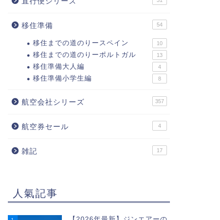
直行便シリーズ
31
移住準備
54
移住までの道のりースペイン
10
移住までの道のりーポルトガル
13
移住準備大人編
4
移住準備小学生編
8
航空会社シリーズ
357
航空券セール
4
雑記
17
人氣記事
【2026年最新】ジンエアーの
1