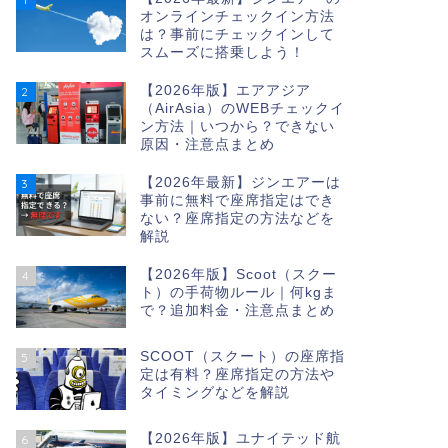
オンラインチェックイン方法
は？事前にチェックインして
スムーズに搭乗しよう！
【2026年版】エアアジア
2
（AirAsia）のWEBチェックイ
ン方法｜いつから？できない
原因・注意点まとめ
【2026年最新】ジンエアーは
3
事前に無料で座席指定はでき
ない？座席指定の方法などを
解説
【2026年版】Scoot（スクー
4
ト）の手荷物ルール｜何kgま
で？追加料金・注意点まとめ
SCOOT（スクート）の座席指
5
定は有料？座席指定の方法や
タイミングなどを解説
【2026年版】ユナイテッド航
6