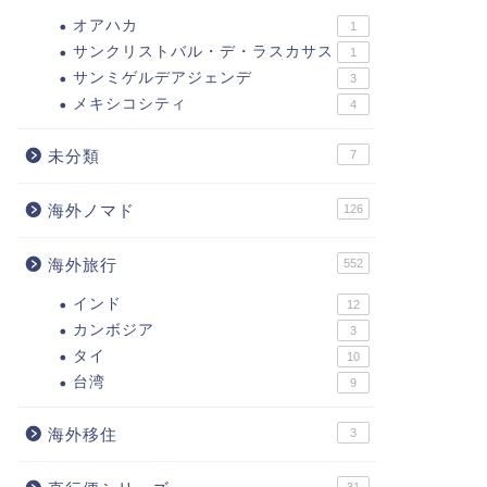
オアハカ
1
サンクリストバル・デ・ラスカサス
1
サンミゲルデアジェンデ
3
メキシコシティ
4
未分類
7
海外ノマド
126
海外旅行
552
インド
12
カンボジア
3
タイ
10
台湾
9
海外移住
3