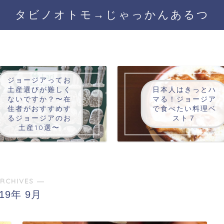
タビノオトモ→じゃっかんあるつ
ジョージアってお
土産選びが難しく
日本人はきっとハ
ないですか？〜在
マる！ジョージア
住者がおすすめす
で食べたい料理ベ
るジョージアのお
スト７
土産10選〜
RCHIVES ―
019年 9月