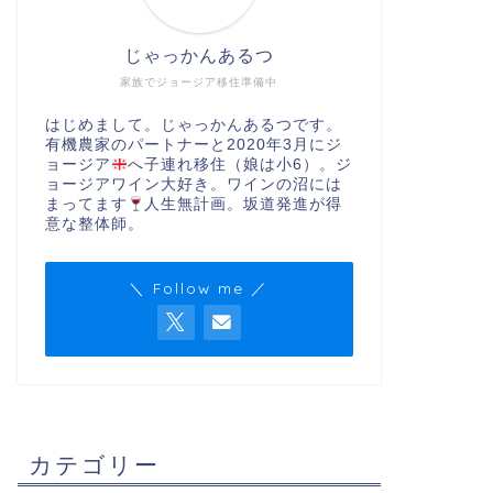
じゃっかんあるつ
家族でジョージア移住準備中
はじめまして。じゃっかんあるつです。
有機農家のパートナーと2020年3月にジ
ョージア
へ子連れ移住（娘は小6）。ジ
ョージアワイン大好き。ワインの沼には
まってます
人生無計画。坂道発進が得
意な整体師。
＼ Follow me ／
カテゴリー