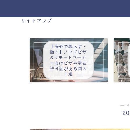
サイトマップ
【海外で暮らす・
働く】ノマドビザ
&リモートワーカ
ー向けビザや滞在
許可証がある国３
７選
― A
2