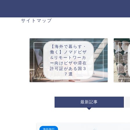
サイトマップ
【海外で暮らす・
働く】ノマドビザ
&リモートワーカ
ー向けビザや滞在
許可証がある国３
７選
最新記事
海外旅行