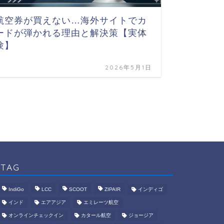
【ジョ
航空券が買えない…海外サイトでカ
シの西
ードが弾かれる理由と解決策【実体
験】
2026年5月1日
TAG
IndiGo
LCC
SCOOT
ZIPAIR
インディゴ
インド
エアアジア
エミレーツ航空
オンラインチェックイン
カタール航空
ジョージア