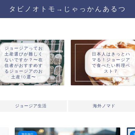
タビノオトモ→じゃっかんあるつ
ジョージアってお
土産選びが難しく
日本人はきっとハ
ないですか？〜在
マる！ジョージア
住者がおすすめす
で食べたい料理ベ
るジョージアのお
スト７
土産10選〜
ジョージア生活
海外ノマド
海外旅行