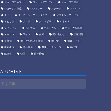
ジョージアカフェ
ジョージアワイン
ジョージア生活
ジョージア移住
ジンエアー
スクート
スペイン
タイ
ターキッシュエアラインズ
デジタルノマドビザ
トビリシ
ノマド
ノマドビザ
バトゥミ
フィリピン
ベトナム
ポルトガル
ポルトガル移住
メキシコ
ワイン
台湾
問い合わせ
座席指定
手荷物
機内持ち込み手荷物
機内食
海外ノマド
海外旅行
海外移住
燃油サーチャージ
直行便
航空券
韓国
預け荷物
ARCHIVE
ARCHIVE