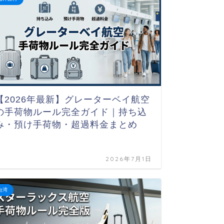
【2026年最新】グレーターベイ航空
トビリ
の手荷物ルール完全ガイド｜持ち込
ーナッ
み・預け手荷物・超過料金まとめ
2026年7月1日
ジョージア
台湾