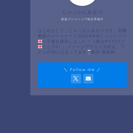
じゃっかんあるつ
家族でジョージア移住準備中
はじめまして。じゃっかんあるつです。有機
農家のパートナーと2021年4月にジョージア
へ子連れ移住しました！（娘は中1だけど
だと小6）。ジョージアワイン大好き。ワ
インの沼にはまってます
氣功 整体師。
＼ Follow me ／