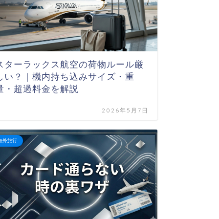
【ジョ
スターラックス航空の荷物ルール厳
「スマ
しい？｜機内持ち込みサイズ・重
つくっ
量・超過料金を解説
2026年5月7日
ジョージア
海外旅行