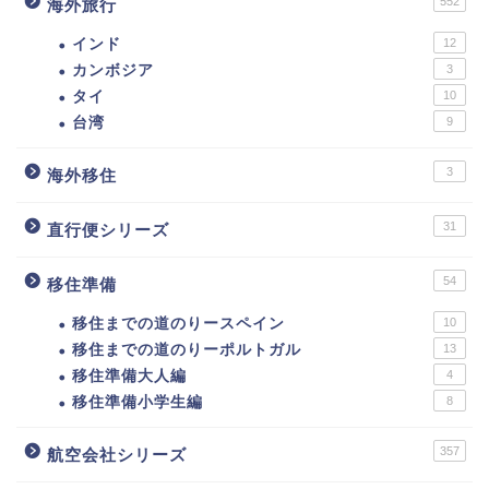
552
海外旅行
インド
12
カンボジア
3
タイ
10
台湾
9
3
海外移住
31
直行便シリーズ
54
移住準備
移住までの道のりースペイン
10
移住までの道のりーポルトガル
13
移住準備大人編
4
移住準備小学生編
8
357
航空会社シリーズ