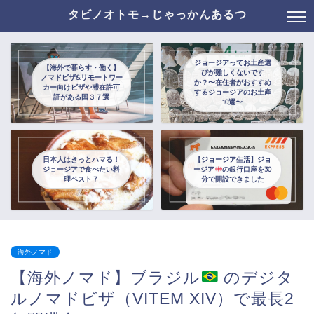
タビノオトモ→じゃっかんあるつ
ジョージアってお土産選
【海外で暮らす・働く】
びが難しくないです
ノマドビザ&リモートワー
か？〜在住者がおすすめ
カー向けビザや滞在許可
するジョージアのお土産
証がある国３７選
10選〜
日本人はきっとハマる！
【ジョージア生活】ジョ
ジョージアで食べたい料
ージア
の銀行口座を30
理ベスト７
分で開設できました
海外ノマド
【海外ノマド】ブラジル
のデジタ
ルノマドビザ（VITEM XIV）で最長2