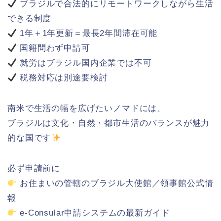
ブラジルで合法的にリモートワークしながら生活
できる制度
1年＋1年更新＝最長2年間滞在可能
国籍問わず申請可
就労はブラジル国内企業では不可
税務対応は別途要検討
南米で生活の幅を広げたいノマドには、
ブラジルは文化・自然・都市生活のバランスが魅力
的な国です
必ず申請前に
お住まいの管轄のブラジル大使館／領事館公式情
報
e-Consular申請システムの最新ガイド