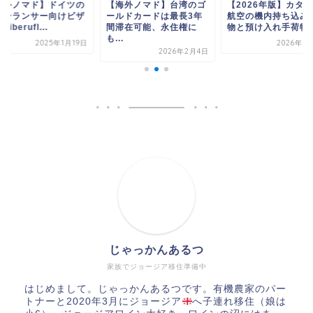
海外ノマド】ドイツの
【海外ノマド】台湾のゴ
【2026年版】カタ
リーランサー向けビザ
ールドカードは最長3年
航空の機内持ち込み
eiberufl...
間滞在可能、永住権に
物と預け入れ手荷物
も...
2025年1月19日
2026年1
2026年2月4日
じゃっかんあるつ
家族でジョージア移住準備中
はじめまして。じゃっかんあるつです。有機農家のパー
トナーと2020年3月にジョージア
へ子連れ移住（娘は