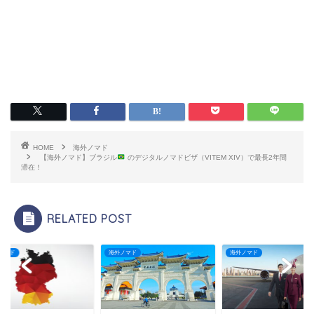
HOME
海外ノマド
【海外ノマド】ブラジル
のデジタルノマドビザ（VITEM XIV）で最長2年間
滞在！
RELATED POST
ノマド
海外ノマド
海外ノマド