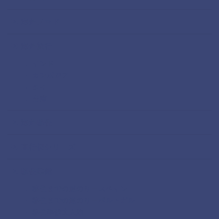
海外ノマド
海外旅行
インド
カンボジア
タイ
台湾
海外移住
直行便シリーズ
移住準備
移住までの道のりースペイン
移住までの道のりーポルトガル
移住準備大人編