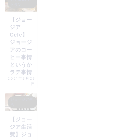
トラン
【ジョー
ジア
Cefe】
ジョージ
アのコー
ヒー事情
というか
ラテ事情
2021年8月28
日
ジョージア生
活
【ジョー
ジア生活
費】ジョ