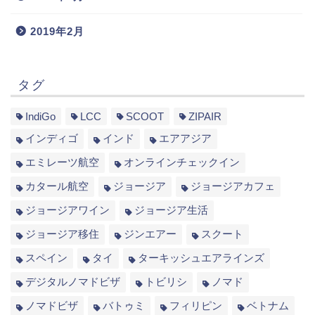
2019年2月
タグ
IndiGo
LCC
SCOOT
ZIPAIR
インディゴ
インド
エアアジア
エミレーツ航空
オンラインチェックイン
カタール航空
ジョージア
ジョージアカフェ
ジョージアワイン
ジョージア生活
ジョージア移住
ジンエアー
スクート
スペイン
タイ
ターキッシュエアラインズ
デジタルノマドビザ
トビリシ
ノマド
ノマドビザ
バトゥミ
フィリピン
ベトナム