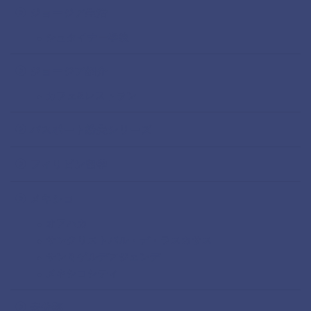
ジョージア生活
シュタイナー学校
ジョージア紹介
カフェ&レストラン
パスポート紛失シリーズ
フィリピン留学
メキシコ
オアハカ
サンクリストバル・デ・ラスカサス
サンミゲルデアジェンデ
メキシコシティ
未分類