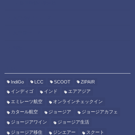
移住準備小学生編
航空会社シリーズ
航空券セール
雑記
TAG
IndiGo
LCC
SCOOT
ZIPAIR
インディゴ
インド
エアアジア
エミレーツ航空
オンラインチェックイン
カタール航空
ジョージア
ジョージアカフェ
ジョージアワイン
ジョージア生活
ジョージア移住
ジンエアー
スクート