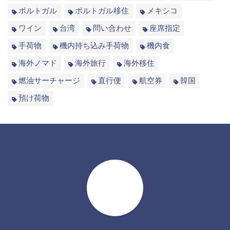
ポルトガル
ポルトガル移住
メキシコ
ワイン
台湾
問い合わせ
座席指定
手荷物
機内持ち込み手荷物
機内食
海外ノマド
海外旅行
海外移住
燃油サーチャージ
直行便
航空券
韓国
預け荷物
じゃっかんあるつ