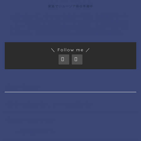
家族でジョージア移住準備中
はじめまして。じゃっかんあるつです。有機農家のパー
トナーと2021年4月にジョージア🇬🇪へ子連れ移住しま
した！（娘は中1だけど🇬🇪だと小6）。ジョージアワイ
ン大好き。ワインの沼にはまってます🍷氣功 整体師。
＼ Follow me ／
CATEGORY
サービスエリア、パーキングエリア
ジョージアワイン
その他のワイン