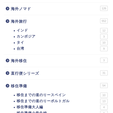
海外ノマド
126
海外旅行
552
インド
12
カンボジア
3
タイ
10
台湾
9
海外移住
3
直行便シリーズ
31
移住準備
54
移住までの道のりースペイン
10
移住までの道のりーポルトガル
13
移住準備大人編
4