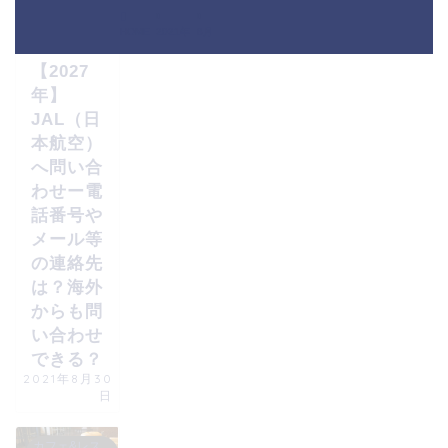
海外ノマド
HOME
2021年
8月
【2027
年】
JAL（日
本航空）
へ問い合
わせー電
話番号や
メール等
の連絡先
は？海外
からも問
い合わせ
できる？
2021年8月30
日
カフェ&レス