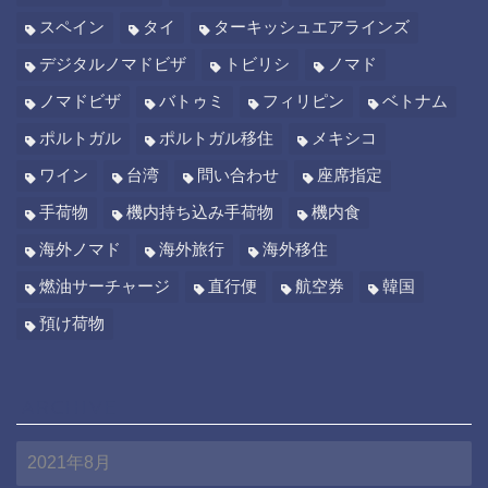
スペイン
タイ
ターキッシュエアラインズ
デジタルノマドビザ
トビリシ
ノマド
ノマドビザ
バトゥミ
フィリピン
ベトナム
ポルトガル
ポルトガル移住
メキシコ
ワイン
台湾
問い合わせ
座席指定
手荷物
機内持ち込み手荷物
機内食
海外ノマド
海外旅行
海外移住
燃油サーチャージ
直行便
航空券
韓国
預け荷物
ARCHIVE
A
R
C