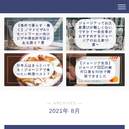
タビノオトモ→じゃっかんあるつ
ジョージアってお土
【海外で暮らす・働
産選びが難しくない
く】ノマドビザ&リ
ですか？〜在住者が
モートワーカー向け
おすすめするジョー
ビザや滞在許可証が
ジアのお土産10
ある国３７選
選〜
【ジョージア生活】
日本人はきっとハマ
ジョージア🇬🇪の銀
る！ジョージアで食
行口座を30分で開
べたい料理ベスト７
設できました
― ARCHIVES ―
2021年 8月