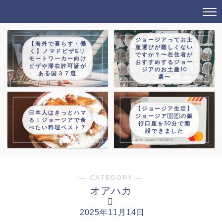
タビノオトモ→じゃっかんあるつ
ジョージアってお土
【海外で暮らす・働
産選びが難しくない
く】ノマドビザ&リ
ですか？〜在住者が
モートワーカー向け
おすすめするジョー
ビザや滞在許可証が
ジアのお土産10
ある国３７選
選〜
【ジョージア生活】
日本人はきっとハマ
ジョージア🇬🇪の銀
る！ジョージアで食
行口座を30分で開
べたい料理ベスト７
設できました
― CATEGORY ―
オアハカ
2025年11月14日