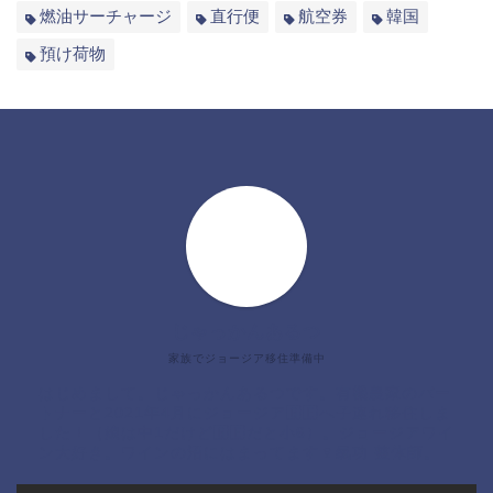
燃油サーチャージ
直行便
航空券
韓国
預け荷物
じゃっかんあるつ
家族でジョージア移住準備中
はじめまして。じゃっかんあるつです。有機農家のパー
トナーと2021年4月にジョージア🇬🇪へ子連れ移住しま
した！（娘は中1だけど🇬🇪だと小6）。ジョージアワイ
ン大好き。ワインの沼にはまってます🍷氣功 整体師。