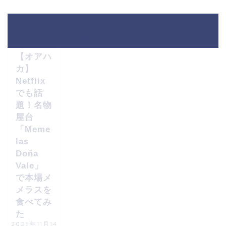
オアハカ
HOME
メキシコ
オアハカ
【オアハ
カ】
Netflix
でも話
題！名物
屋台
「Meme
las
Doña
Vale」
で本場メ
メラスを
食べてみ
た
2025年11月14