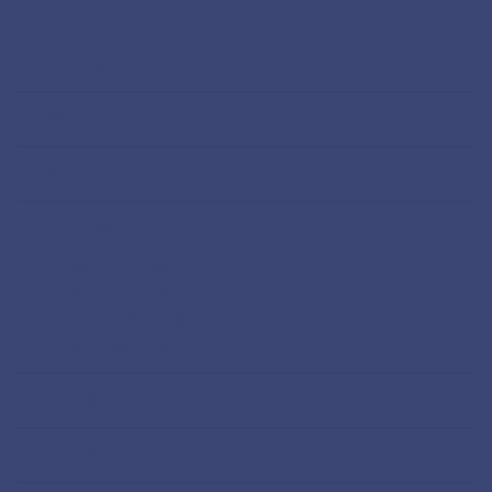
カンボジア
タイ
台湾
海外移住
直行便シリーズ
移住準備
移住までの道のりースペイン
移住までの道のりーポルトガル
移住準備大人編
移住準備小学生編
航空会社シリーズ
航空券セール