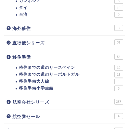
カンボジア
3
タイ
10
台湾
9
海外移住
3
直行便シリーズ
31
移住準備
54
移住までの道のりースペイン
10
移住までの道のりーポルトガル
13
移住準備大人編
4
移住準備小学生編
8
航空会社シリーズ
357
航空券セール
4