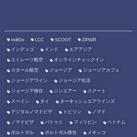
雑記
TAG
IndiGo
LCC
SCOOT
ZIPAIR
インディゴ
インド
エアアジア
エミレーツ航空
オンラインチェックイン
カタール航空
ジョージア
ジョージアカフェ
ジョージアワイン
ジョージア生活
ジョージア移住
ジンエアー
スクート
スペイン
タイ
ターキッシュエアラインズ
デジタルノマドビザ
トビリシ
ノマド
ノマドビザ
バトゥミ
フィリピン
ベトナム
ポルトガル
ポルトガル移住
メキシコ