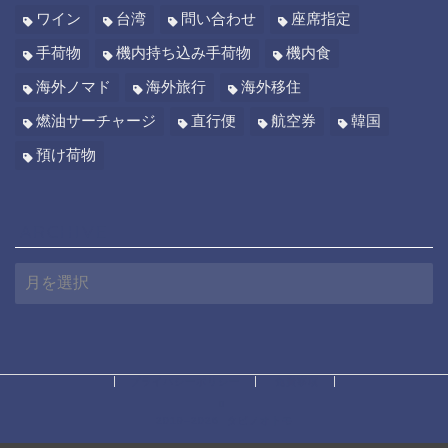
ワイン
台湾
問い合わせ
座席指定
手荷物
機内持ち込み手荷物
機内食
海外ノマド
海外旅行
海外移住
燃油サーチャージ
直行便
航空券
韓国
預け荷物
ARCHIVE
A
R
C
H
I
V
E
プライバシーポリシー
免責事項
2019–2026 タビノオトモ