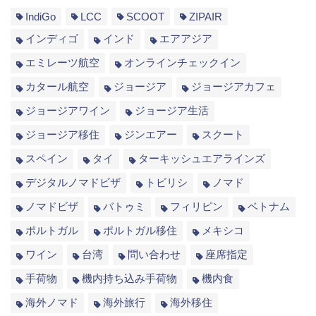
IndiGo
LCC
SCOOT
ZIPAIR
インディゴ
インド
エアアジア
エミレーツ航空
オンラインチェックイン
カタール航空
ジョージア
ジョージアカフェ
ジョージアワイン
ジョージア生活
ジョージア移住
ジンエアー
スクート
スペイン
タイ
ターキッシュエアラインズ
デジタルノマドビザ
トビリシ
ノマド
ノマドビザ
バトゥミ
フィリピン
ベトナム
ポルトガル
ポルトガル移住
メキシコ
ワイン
台湾
問い合わせ
座席指定
手荷物
機内持ち込み手荷物
機内食
海外ノマド
海外旅行
海外移住