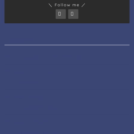
＼ Follow me ／
CATEGORY
サービスエリア、パーキングエリア
ジョージアワイン
その他のワイン
ジョージア生活
シュタイナー学校
ジョージア紹介
カフェ&レストラン