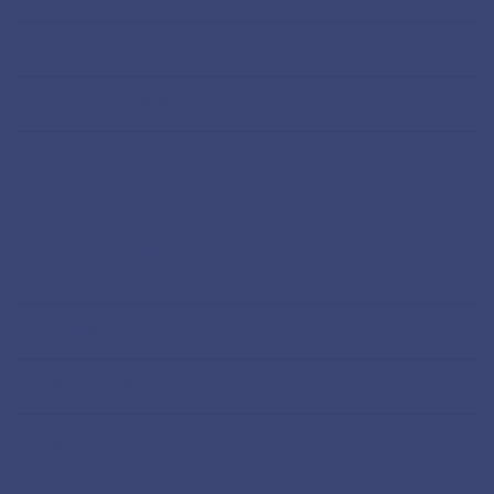
パスポート紛失シリーズ
フィリピン留学
メキシコ
オアハカ
サンクリストバル・デ・ラスカサス
サンミゲルデアジェンデ
メキシコシティ
未分類
海外ノマド
海外旅行
インド