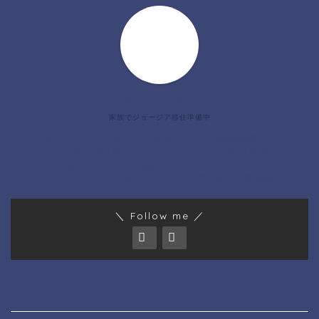
じゃっかんあるつ
家族でジョージア移住準備中
はじめまして。じゃっかんあるつです。有機農家のパー
トナーと2021年4月にジョージア🇬🇪へ子連れ移住しま
した！（娘は中1だけど🇬🇪だと小6）。ジョージアワイ
ン大好き。ワインの沼にはまってます🍷氣功 整体師。
＼ Follow me ／
CATEGORY