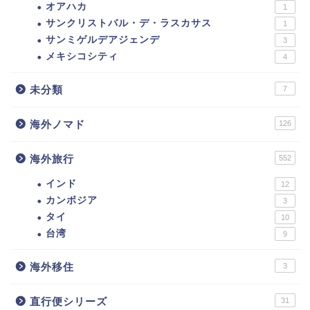
オアハカ
1
サンクリストバル・デ・ラスカサス
1
サンミゲルデアジェンデ
3
メキシコシティ
4
未分類
7
海外ノマド
126
海外旅行
552
インド
12
カンボジア
3
タイ
10
台湾
9
海外移住
3
直行便シリーズ
31