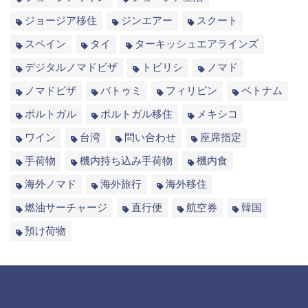
ジョージア移住
ジンエアー
スクート
スペイン
タイ
ターキッシュエアラインズ
デジタルノマドビザ
トビリシ
ノマド
ノマドビザ
バトゥミ
フィリピン
ベトナム
ポルトガル
ポルトガル移住
メキシコ
ワイン
台湾
問い合わせ
座席指定
手荷物
機内持ち込み手荷物
機内食
海外ノマド
海外旅行
海外移住
燃油サーチャージ
直行便
航空券
韓国
預け荷物