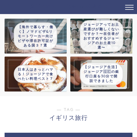
タビノオトモ→じゃっかんあるつ
ジョージアってお土
【海外で暮らす・働
産選びが難しくない
く】ノマドビザ&リ
ですか？〜在住者が
モートワーカー向け
おすすめするジョー
ビザや滞在許可証が
ジアのお土産10
ある国３７選
選〜
【ジョージア生活】
日本人はきっとハマ
ジョージア🇬🇪の銀
る！ジョージアで食
行口座を30分で開
べたい料理ベスト７
設できました
― TAG ―
イギリス旅行