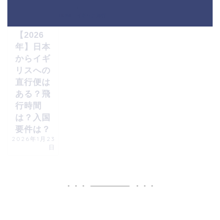
海外旅行
HOME
イギリス旅行
【2026
年】日本
からイギ
リスへの
直行便は
ある？飛
行時間
は？入国
要件は？
2026年1月23
日