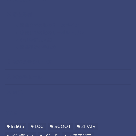
移住準備
移住までの道のりースペイン
移住までの道のりーポルトガル
移住準備大人編
移住準備小学生編
航空会社シリーズ
航空券セール
雑記
TAG
IndiGo
LCC
SCOOT
ZIPAIR
インディゴ
インド
エアアジア