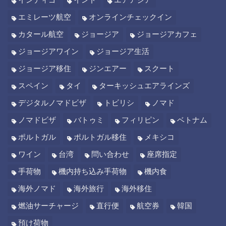
エミレーツ航空
オンラインチェックイン
カタール航空
ジョージア
ジョージアカフェ
ジョージアワイン
ジョージア生活
ジョージア移住
ジンエアー
スクート
スペイン
タイ
ターキッシュエアラインズ
デジタルノマドビザ
トビリシ
ノマド
ノマドビザ
バトゥミ
フィリピン
ベトナム
ポルトガル
ポルトガル移住
メキシコ
ワイン
台湾
問い合わせ
座席指定
手荷物
機内持ち込み手荷物
機内食
海外ノマド
海外旅行
海外移住
燃油サーチャージ
直行便
航空券
韓国
預け荷物