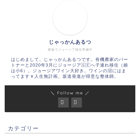
じゃっかんあるつ
家族でジョージア移住準備中
はじめまして。じゃっかんあるつです。有機農家のパー
トナーと2020年3月にジョージア🇬🇪へ子連れ移住（娘
は小6）。ジョージアワイン大好き。ワインの沼にはま
ってます🍷人生無計画。坂道発進が得意な整体師。
＼ Follow me ／
カテゴリー