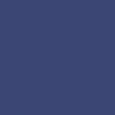
オアハカ
サンクリストバル・デ・ラスカサス
サンミゲルデアジェンデ
メキシコシティ
未分類
海外ノマド
海外旅行
インド
カンボジア
タイ
台湾
海外移住
直行便シリーズ