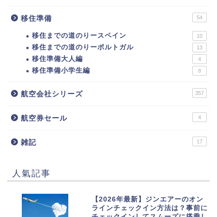
移住準備
54
移住までの道のりースペイン
10
移住までの道のりーポルトガル
13
移住準備大人編
4
移住準備小学生編
8
航空会社シリーズ
357
航空券セール
4
雑記
17
人氣記事
1
【2026年最新】ジンエアーのオン
ラインチェックイン方法は？事前に
チェックインしてスムーズに搭乗し