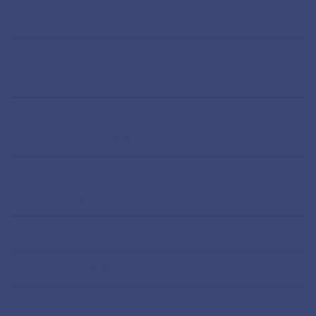
サービスエリア、パーキングエリア
ジョージアワイン
その他のワイン
ジョージア生活
シュタイナー学校
ジョージア紹介
カフェ&レストラン
パスポート紛失シリーズ
フィリピン留学
メキシコ