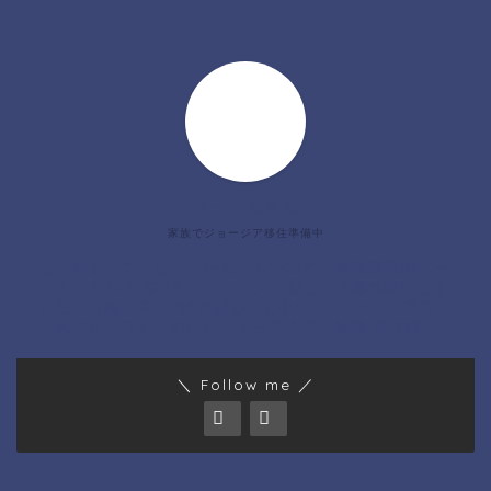
じゃっかんあるつ
家族でジョージア移住準備中
はじめまして。じゃっかんあるつです。有機農家のパー
トナーと2021年4月にジョージア🇬🇪へ子連れ移住しま
した！（娘は中1だけど🇬🇪だと小6）。ジョージアワイ
ン大好き。ワインの沼にはまってます🍷氣功 整体師。
＼ Follow me ／