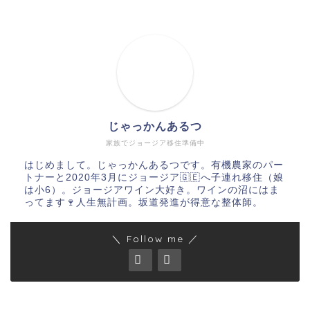
じゃっかんあるつ
家族でジョージア移住準備中
はじめまして。じゃっかんあるつです。有機農家のパー
トナーと2020年3月にジョージア🇬🇪へ子連れ移住（娘
は小6）。ジョージアワイン大好き。ワインの沼にはま
ってます🍷人生無計画。坂道発進が得意な整体師。
＼ Follow me ／