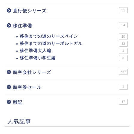
直行便シリーズ
31
移住準備
54
移住までの道のりースペイン
10
移住までの道のりーポルトガル
13
移住準備大人編
4
移住準備小学生編
8
航空会社シリーズ
357
航空券セール
4
雑記
17
人氣記事