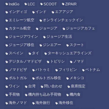
IndiGo
LCC
SCOOT
ZIPAIR
インディゴ
インド
エアアジア
エミレーツ航空
オンラインチェックイン
カタール航空
ジョージア
ジョージアカフェ
ジョージアワイン
ジョージア生活
ジョージア移住
ジンエアー
スクート
スペイン
タイ
ターキッシュエアラインズ
デジタルノマドビザ
トビリシ
ノマド
ノマドビザ
バトゥミ
フィリピン
ベトナム
ポルトガル
ポルトガル移住
メキシコ
ワイン
台湾
問い合わせ
座席指定
手荷物
機内持ち込み手荷物
機内食
海外ノマド
海外旅行
海外移住