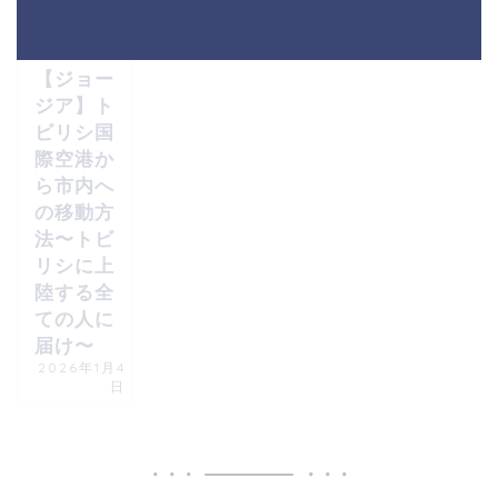
ジョージア生
活
HOME
トビリシ国際空港
【ジョー
ジア】ト
ビリシ国
際空港か
ら市内へ
の移動方
法〜トビ
リシに上
陸する全
ての人に
届け〜
2026年1月4
日