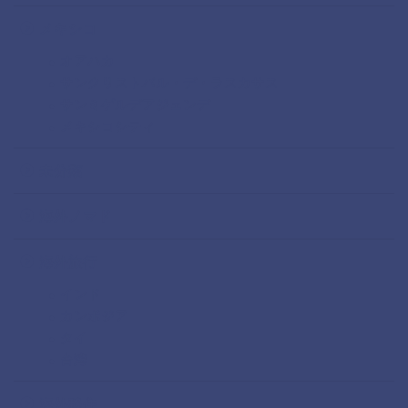
メキシコ
オアハカ
サンクリストバル・デ・ラスカサス
サンミゲルデアジェンデ
メキシコシティ
未分類
海外ノマド
海外旅行
インド
カンボジア
タイ
台湾
海外移住