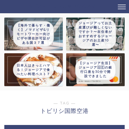
タビノオトモ→じゃっかんあるつ
ジョージアってお土
【海外で暮らす・働
産選びが難しくない
く】ノマドビザ&リ
ですか？〜在住者が
モートワーカー向け
おすすめするジョー
ビザや滞在許可証が
ジアのお土産10
ある国３７選
選〜
【ジョージア生活】
日本人はきっとハマ
ジョージア🇬🇪の銀
る！ジョージアで食
行口座を30分で開
べたい料理ベスト７
設できました
― TAG ―
トビリシ国際空港