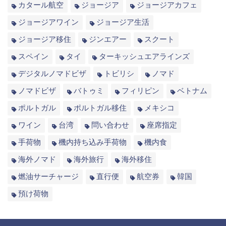
カタール航空
ジョージア
ジョージアカフェ
ジョージアワイン
ジョージア生活
ジョージア移住
ジンエアー
スクート
スペイン
タイ
ターキッシュエアラインズ
デジタルノマドビザ
トビリシ
ノマド
ノマドビザ
バトゥミ
フィリピン
ベトナム
ポルトガル
ポルトガル移住
メキシコ
ワイン
台湾
問い合わせ
座席指定
手荷物
機内持ち込み手荷物
機内食
海外ノマド
海外旅行
海外移住
燃油サーチャージ
直行便
航空券
韓国
預け荷物