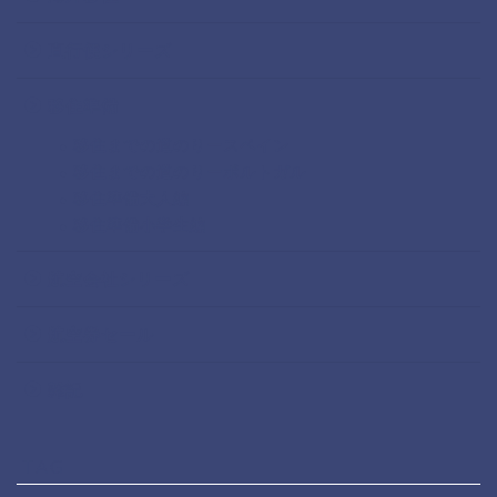
直行便シリーズ
移住準備
移住までの道のりースペイン
移住までの道のりーポルトガル
移住準備大人編
移住準備小学生編
航空会社シリーズ
航空券セール
雑記
TAG