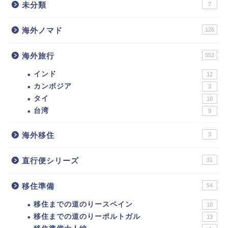
未分類
7
海外ノマド
126
海外旅行
552
インド
12
カンボジア
3
タイ
10
台湾
9
海外移住
3
直行便シリーズ
31
移住準備
54
移住までの道のりースペイン
10
移住までの道のりーポルトガル
13