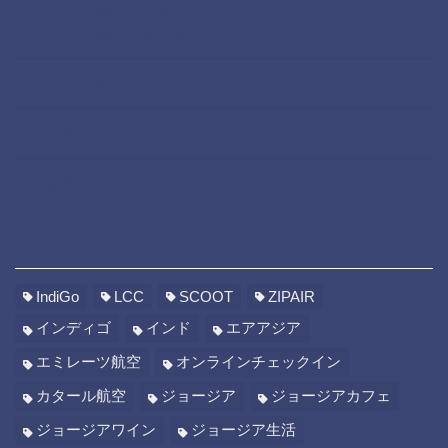
移住準備大人編
移住準備小学生編
航空会社シリーズ
航空券セール
雑記
TAG
IndiGo
LCC
SCOOT
ZIPAIR
インディゴ
インド
エアアジア
エミレーツ航空
オンラインチェックイン
カタール航空
ジョージア
ジョージアカフェ
ジョージアワイン
ジョージア生活