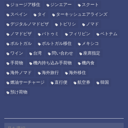
ジョージア移住
ジンエアー
スクート
スペイン
タイ
ターキッシュエアラインズ
デジタルノマドビザ
トビリシ
ノマド
ノマドビザ
バトゥミ
フィリピン
ベトナム
ポルトガル
ポルトガル移住
メキシコ
ワイン
台湾
問い合わせ
座席指定
手荷物
機内持ち込み手荷物
機内食
海外ノマド
海外旅行
海外移住
燃油サーチャージ
直行便
航空券
韓国
預け荷物
ARCHIVE
A