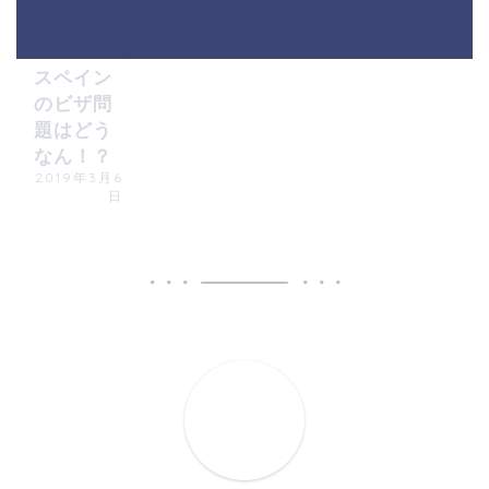
移住までの道
のりースペイ
HOME
自営業ビザ
ン
スペイン
のビザ問
題はどう
なん！？
2019年3月6
日