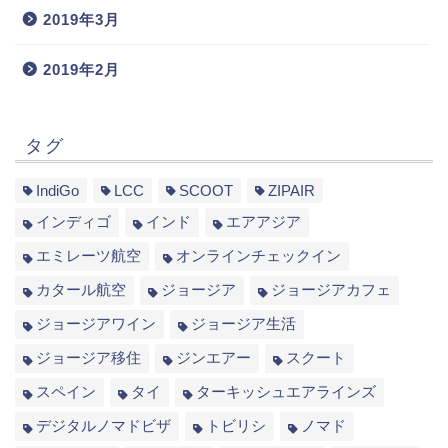
2019年3月
2019年2月
タグ
IndiGo
LCC
SCOOT
ZIPAIR
インディゴ
インド
エアアジア
エミレーツ航空
オンラインチェックイン
カタール航空
ジョージア
ジョージアカフェ
ジョージアワイン
ジョージア生活
ジョージア移住
ジンエアー
スクート
スペイン
タイ
ターキッシュエアラインズ
デジタルノマドビザ
トビリシ
ノマド