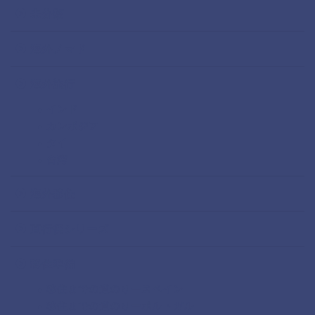
未分類
海外ノマド
海外旅行
インド
カンボジア
タイ
台湾
海外移住
直行便シリーズ
移住準備
移住までの道のりースペイン
移住までの道のりーポルトガル