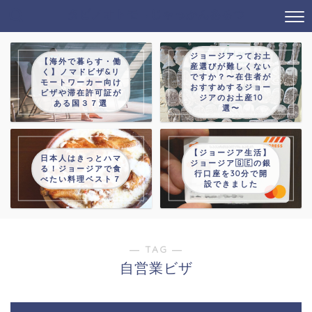
タビノオトモ→じゃっかんあるつ
ジョージアってお土
【海外で暮らす・働
産選びが難しくない
く】ノマドビザ&リ
ですか？〜在住者が
モートワーカー向け
おすすめするジョー
ビザや滞在許可証が
ジアのお土産10
ある国３７選
選〜
【ジョージア生活】
日本人はきっとハマ
ジョージア🇬🇪の銀
る！ジョージアで食
行口座を30分で開
べたい料理ベスト７
設できました
― TAG ―
自営業ビザ