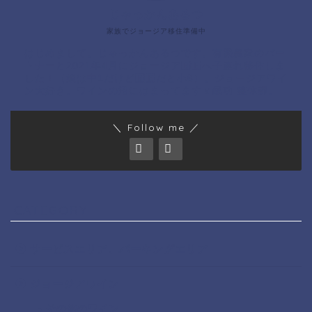
じゃっかんあるつ
家族でジョージア移住準備中
はじめまして。じゃっかんあるつです。有機農家のパー
トナーと2021年4月にジョージア🇬🇪へ子連れ移住しま
した！（娘は中1だけど🇬🇪だと小6）。ジョージアワイ
ン大好き。ワインの沼にはまってます🍷氣功 整体師。
＼ Follow me ／
CATEGORY
サービスエリア、パーキングエリア
ジョージアワイン
その他のワイン