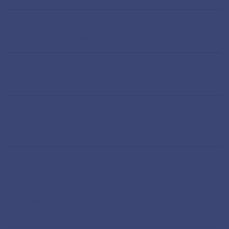
ジョージア生活
シュタイナー学校
ジョージア紹介
カフェ&レストラン
パスポート紛失シリーズ
フィリピン留学
メキシコ
オアハカ
サンクリストバル・デ・ラスカサス
サンミゲルデアジェンデ
メキシコシティ