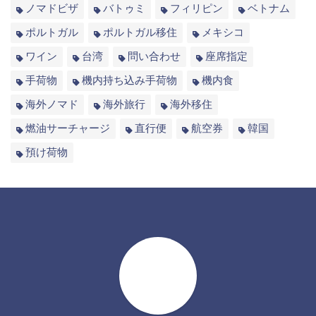
ノマドビザ
バトゥミ
フィリピン
ベトナム
ポルトガル
ポルトガル移住
メキシコ
ワイン
台湾
問い合わせ
座席指定
手荷物
機内持ち込み手荷物
機内食
海外ノマド
海外旅行
海外移住
燃油サーチャージ
直行便
航空券
韓国
預け荷物