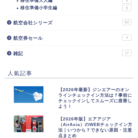
移住準備大人編
4
移住準備小学生編
8
航空会社シリーズ
357
航空券セール
4
雑記
17
人氣記事
1
【2026年最新】ジンエアーのオン
ラインチェックイン方法は？事前に
チェックインしてスムーズに搭乗し
よう！
2
【2026年版】エアアジア
（AirAsia）のWEBチェックイン方
法｜いつから？できない原因・注意
点まとめ