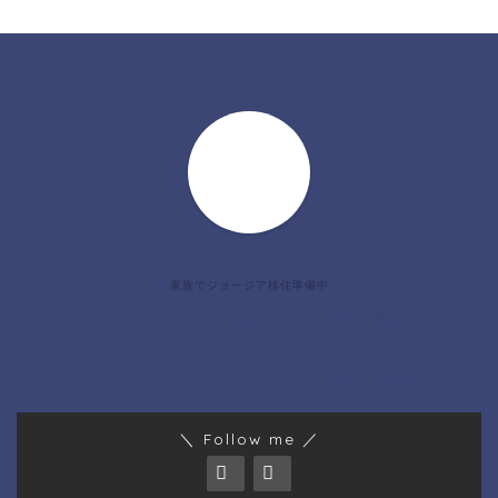
じゃっかんあるつ
家族でジョージア移住準備中
はじめまして。じゃっかんあるつです。有機農家のパー
トナーと2021年4月にジョージア🇬🇪へ子連れ移住しま
した！（娘は中1だけど🇬🇪だと小6）。ジョージアワイ
ン大好き。ワインの沼にはまってます🍷氣功 整体師。
＼ Follow me ／