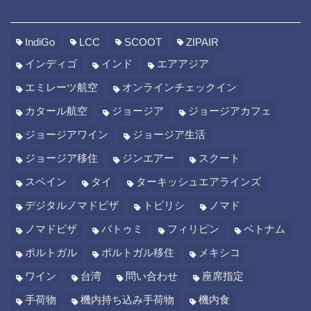
TAG
IndiGo
LCC
SCOOT
ZIPAIR
インディゴ
インド
エアアジア
エミレーツ航空
オンラインチェックイン
カタール航空
ジョージア
ジョージアカフェ
ジョージアワイン
ジョージア生活
ジョージア移住
ジンエアー
スクート
スペイン
タイ
ターキッシュエアラインズ
デジタルノマドビザ
トビリシ
ノマド
ノマドビザ
バトゥミ
フィリピン
ベトナム
ポルトガル
ポルトガル移住
メキシコ
ワイン
台湾
問い合わせ
座席指定
手荷物
機内持ち込み手荷物
機内食