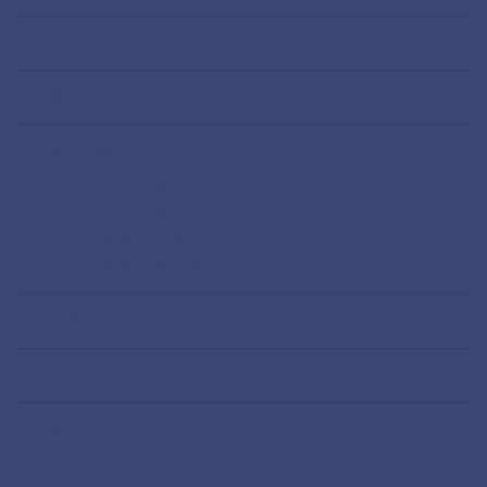
海外移住
直行便シリーズ
移住準備
移住までの道のりースペイン
移住までの道のりーポルトガル
移住準備大人編
移住準備小学生編
航空会社シリーズ
航空券セール
雑記