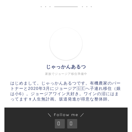
じゃっかんあるつ
家族でジョージア移住準備中
はじめまして。じゃっかんあるつです。有機農家のパー
トナーと2020年3月にジョージア🇬🇪へ子連れ移住（娘
は小6）。ジョージアワイン大好き。ワインの沼にはま
ってます🍷人生無計画。坂道発進が得意な整体師。
＼ Follow me ／