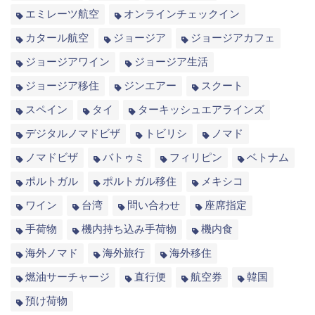
エミレーツ航空
オンラインチェックイン
カタール航空
ジョージア
ジョージアカフェ
ジョージアワイン
ジョージア生活
ジョージア移住
ジンエアー
スクート
スペイン
タイ
ターキッシュエアラインズ
デジタルノマドビザ
トビリシ
ノマド
ノマドビザ
バトゥミ
フィリピン
ベトナム
ポルトガル
ポルトガル移住
メキシコ
ワイン
台湾
問い合わせ
座席指定
手荷物
機内持ち込み手荷物
機内食
海外ノマド
海外旅行
海外移住
燃油サーチャージ
直行便
航空券
韓国
預け荷物