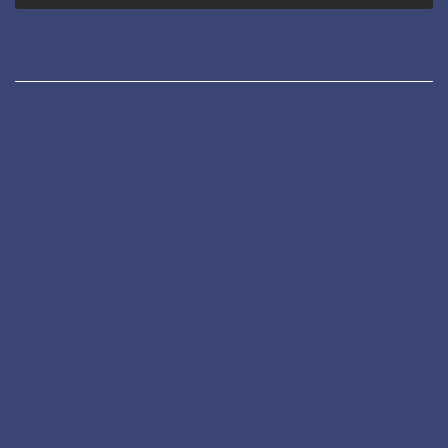
CATEGORY
サービスエリア、パーキングエリア
ジョージアワイン
その他のワイン
ジョージア生活
シュタイナー学校
ジョージア紹介
カフェ&レストラン
パスポート紛失シリーズ