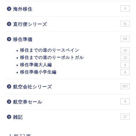
海外移住
3
直行便シリーズ
31
移住準備
54
移住までの道のりースペイン
10
移住までの道のりーポルトガル
13
移住準備大人編
4
移住準備小学生編
8
航空会社シリーズ
357
航空券セール
4
雑記
17