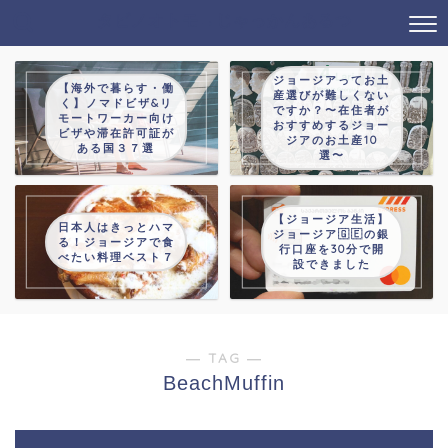
タビノオトモ→じゃっかんあるつ
ジョージアってお土
【海外で暮らす・働
産選びが難しくない
く】ノマドビザ&リ
ですか？〜在住者が
モートワーカー向け
おすすめするジョー
ビザや滞在許可証が
ジアのお土産10
ある国３７選
選〜
【ジョージア生活】
日本人はきっとハマ
ジョージア🇬🇪の銀
る！ジョージアで食
行口座を30分で開
べたい料理ベスト７
設できました
― TAG ―
BeachMuffin