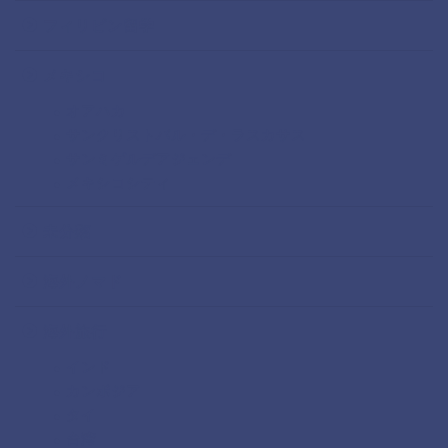
フィリピン留学
メキシコ
オアハカ
サンクリストバル・デ・ラスカサス
サンミゲルデアジェンデ
メキシコシティ
未分類
海外ノマド
海外旅行
インド
カンボジア
タイ
台湾