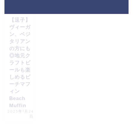
雑記
HOME
BeachMuffin
【逗子】
ヴィーガ
ン、ベジ
タリアン
の方にも
◎地元ク
ラフトビ
ールも楽
しめるビ
ーチマフ
ィン
Beach
Muffin
2025年1月24
日