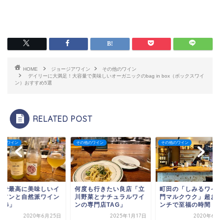
HOME
ジョージアワイン
その他のワイン
デイリーに大満足！大容量で美味しいオーガニックのbag in box（ボックスワイ
ン）おすすめ5選
RELATED POST
の他のワイン
その他のワイン
その他のワイン
度も行きたい良店「立
町田の「しみるワイン専
立川で最高に美味し
野菜とナチュラルワイ
門マルクウク」超お得ラ
タリアンと自然派ワ
の専門店TAG」
ンチで至福の時間（De...
「TAG」
2025年1月17日
2020年6月27日
2020年6