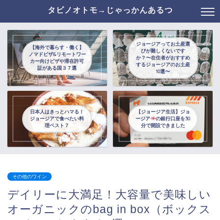
タビノオトモ→じゃっかんあるつ
ジョージアってお土産選
【海外で暮らす・働く】
びが難しくないです
ノマドビザ&リモートワー
か？〜在住者がおすすめ
カー向けビザや滞在許可
するジョージアのお土産
証がある国３７選
10選〜
日本人はきっとハマる！
【ジョージア生活】ジョ
ジョージアで食べたい料
ージア
の銀行口座を30
理ベスト７
分で開設できました
その他のワイン
デイリーに大満足！大容量で美味しい
オーガニックのbag in box（ボックス