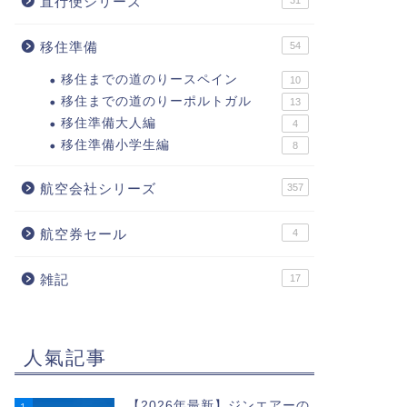
直行便シリーズ
31
移住準備
54
移住までの道のりースペイン
10
移住までの道のりーポルトガル
13
移住準備大人編
4
移住準備小学生編
8
航空会社シリーズ
357
航空券セール
4
雑記
17
人氣記事
【2026年最新】ジンエアーの
1