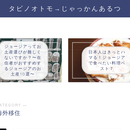
タビノオトモ→じゃっかんあるつ
ジョージアってお
土産選びが難しく
日本人はきっとハ
ないですか？〜在
マる！ジョージア
住者がおすすめす
で食べたい料理ベ
るジョージアのお
スト７
土産10選〜
ATEGORY ―
海外移住