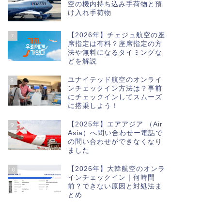
空の機内持ち込み手荷物と預
け入れ手荷物
【2026年】チェジュ航空の座
7
席指定は有料？座席指定の方
法や無料になるタイミングな
どを解説
ユナイテッド航空のオンライ
8
ンチェックイン方法は？事前
にチェックインしてスムーズ
に搭乗しよう！
【2025年】エアアジア （Air
9
Asia）へ問い合わせー電話で
の問い合わせができなくなり
ました
【2026年】大韓航空のオンラ
10
インチェックイン｜何時間
前？できない原因と対処法ま
とめ