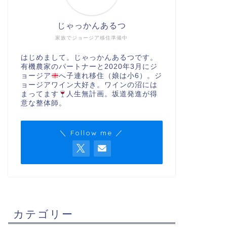
じゃっかんあるつ
家族でジョージア移住準備中
はじめまして。じゃっかんあるつです。
有機農家のパートナーと2020年3月にジ
ョージア
へ子連れ移住（娘は小6）。ジ
ョージアワイン大好き。ワインの沼には
まってます
人生無計画。坂道発進が得
意な整体師。
＼ Follow me ／
カテゴリー