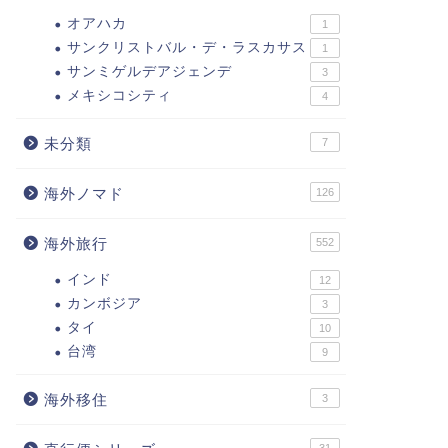
オアハカ
1
サンクリストバル・デ・ラスカサス
1
サンミゲルデアジェンデ
3
メキシコシティ
4
未分類
7
海外ノマド
126
海外旅行
552
インド
12
カンボジア
3
タイ
10
台湾
9
海外移住
3