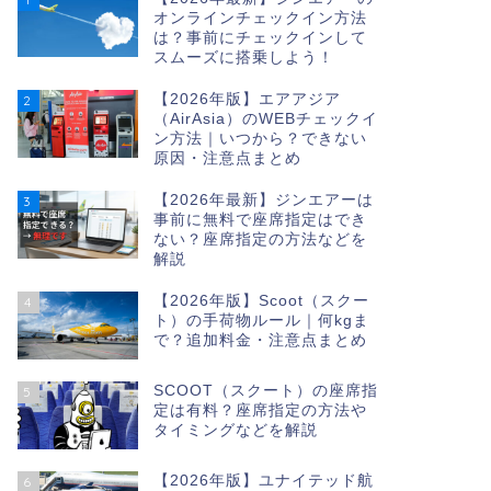
オンラインチェックイン方法
は？事前にチェックインして
スムーズに搭乗しよう！
【2026年版】エアアジア
2
（AirAsia）のWEBチェックイ
ン方法｜いつから？できない
原因・注意点まとめ
【2026年最新】ジンエアーは
3
事前に無料で座席指定はでき
ない？座席指定の方法などを
解説
【2026年版】Scoot（スクー
4
ト）の手荷物ルール｜何kgま
で？追加料金・注意点まとめ
SCOOT（スクート）の座席指
5
定は有料？座席指定の方法や
タイミングなどを解説
【2026年版】ユナイテッド航
6