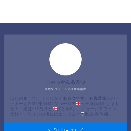
じゃっかんあるつ
家族でジョージア移住準備中
はじめまして。じゃっかんあるつです。有機農家のパー
トナーと2021年4月にジョージア
へ子連れ移住しまし
た！（娘は中1だけど
だと小6）。ジョージアワイン
大好き。ワインの沼にはまってます
氣功 整体師。
＼ Follow me ／