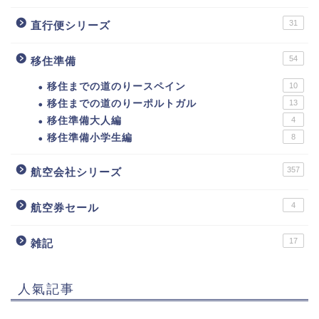
31
直行便シリーズ
54
移住準備
移住までの道のりースペイン
10
移住までの道のりーポルトガル
13
移住準備大人編
4
移住準備小学生編
8
357
航空会社シリーズ
4
航空券セール
17
雑記
人氣記事