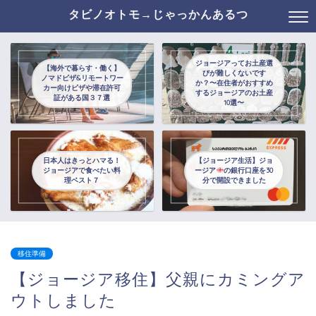
タビノオトモ→じゃっかんあるつ
ジョージアってお土産選
【海外で暮らす・働く】
びが難しくないです
ノマドビザ&リモートワー
か？〜在住者がおすすめ
カー向けビザや滞在許可
するジョージアのお土産
証がある国３７選
10選〜
日本人はきっとハマる！
【ジョージア生活】ジョ
ジョージアで食べたい料
ージア
の銀行口座を30
理ベスト７
分で開設できました
移住準備
【ジョージア移住】父親にカミングア
ウトしました