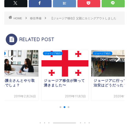
HOME
移住準備
【ジョージア移住】父親にカミングアウトしました
RELATED POST
準備
ジョージア紹介
ジョージア紹介
民弁護士さんとやり取
ジョージア移住が降って
ジョージアに行って
あるでしょ？
湧きました〜
治安はどうだった？
2019年2月26日
2019年11月3日
2020年1