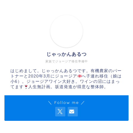
じゃっかんあるつ
家族でジョージア移住準備中
はじめまして。じゃっかんあるつです。有機農家のパー
トナーと2020年3月にジョージア
へ子連れ移住（娘は
小6）。ジョージアワイン大好き。ワインの沼にはまっ
てます
人生無計画。坂道発進が得意な整体師。
＼ Follow me ／