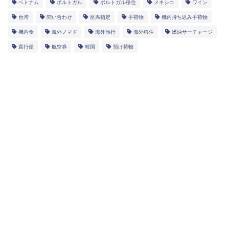
ベトナム
ポルトガル
ポルトガル移住
メキシコ
ワイン
台湾
問い合わせ
座席指定
手荷物
機内持ち込み手荷物
機内食
海外ノマド
海外旅行
海外移住
燃油サーチャージ
直行便
航空券
韓国
預け荷物