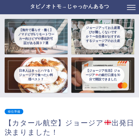
タビノオトモ→じゃっかんあるつ
ジョージアってお土産選
【海外で暮らす・働く】
びが難しくないです
ノマドビザ&リモートワー
か？〜在住者がおすすめ
カー向けビザや滞在許可
するジョージアのお土産
証がある国３７選
10選〜
日本人はきっとハマる！
【ジョージア生活】ジョ
ジョージアで食べたい料
ージア
の銀行口座を30
理ベスト７
分で開設できました
移住準備
【カタール航空】ジョージア
出発日
決まりました！