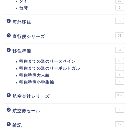
タイ
10
台湾
9
3
海外移住
31
直行便シリーズ
54
移住準備
移住までの道のりースペイン
10
移住までの道のりーポルトガル
13
移住準備大人編
4
移住準備小学生編
8
357
航空会社シリーズ
4
航空券セール
17
雑記