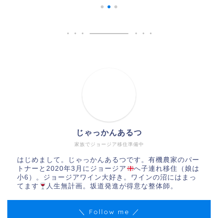
じゃっかんあるつ
家族でジョージア移住準備中
はじめまして。じゃっかんあるつです。有機農家のパー
トナーと2020年3月にジョージア
へ子連れ移住（娘は
小6）。ジョージアワイン大好き。ワインの沼にはまっ
てます
人生無計画。坂道発進が得意な整体師。
＼ Follow me ／