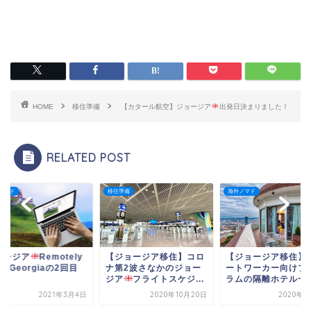
HOME
移住準備
【カタール航空】ジョージア
出発日決まりました！
RELATED POST
ノマド
移住準備
海外ノマド
ョージア
Remotely
【ジョージア移住】コロ
【ジョージア移住】
om Georgiaの2回目
ナ第2波さなかのジョー
ートワーカー向けプ
.
ジア
フライトスケジ...
ラムの隔離ホテル一
2021年3月4日
2020年10月20日
2020年9