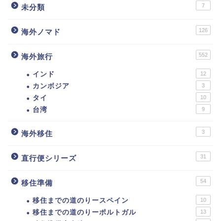
7
未分類
126
海外ノマド
552
海外旅行
インド
12
カンボジア
3
タイ
10
台湾
9
3
海外移住
31
直行便シリーズ
54
移住準備
移住までの道のりースペイン
10
移住までの道のりーポルトガル
13