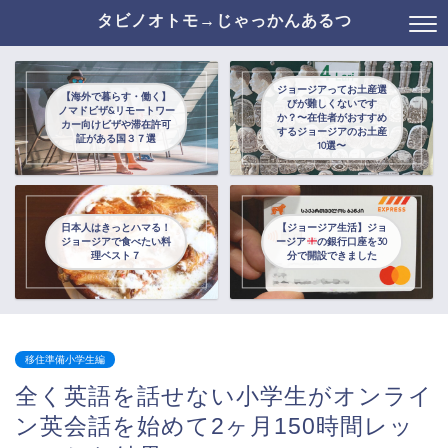
タビノオトモ→じゃっかんあるつ
ジョージアってお土産選
【海外で暮らす・働く】
びが難しくないです
ノマドビザ&リモートワー
か？〜在住者がおすすめ
カー向けビザや滞在許可
するジョージアのお土産
証がある国３７選
10選〜
日本人はきっとハマる！
【ジョージア生活】ジョ
ジョージアで食べたい料
ージア
の銀行口座を30
理ベスト７
分で開設できました
移住準備小学生編
全く英語を話せない小学生がオンライ
ン英会話を始めて2ヶ月150時間レッ