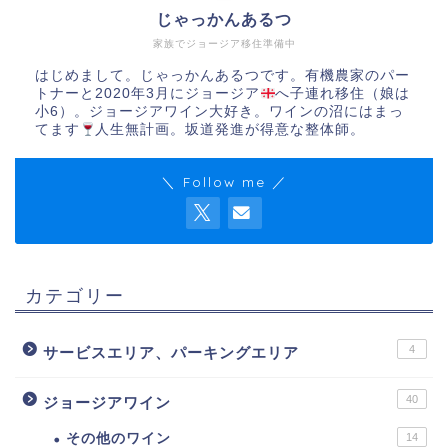
じゃっかんあるつ
家族でジョージア移住準備中
はじめまして。じゃっかんあるつです。有機農家のパー
トナーと2020年3月にジョージア
へ子連れ移住（娘は
小6）。ジョージアワイン大好き。ワインの沼にはまっ
てます
人生無計画。坂道発進が得意な整体師。
＼ Follow me ／
カテゴリー
4
サービスエリア、パーキングエリア
40
ジョージアワイン
その他のワイン
14