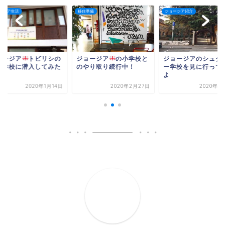
ージア生活
移住準備
ジョージア紹介
ョージア
トビリシの
ジョージア
の小学校と
ジョージアのシュタ
学学校に潜入してみた
のやり取り続行中！
ー学校を見に行って
よ
2020年1月14日
2020年2月27日
2020年1