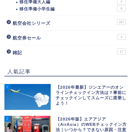
移住準備大人編
4
移住準備小学生編
8
357
航空会社シリーズ
4
航空券セール
17
雑記
人氣記事
1
【2026年最新】ジンエアーのオン
ラインチェックイン方法は？事前に
チェックインしてスムーズに搭乗し
よう！
2
【2026年版】エアアジア
（AirAsia）のWEBチェックイン方
法｜いつから？できない原因・注意