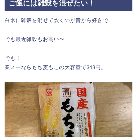
ご飯には雑穀を混ぜたい！
白米に雑穀を混ぜて炊くのが昔から好きで
でも最近雑穀もお高い〜
でも！
業スーならもち麦もこの大容量で348円。