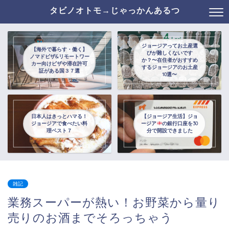
タビノオトモ→じゃっかんあるつ
ジョージアってお土産選
【海外で暮らす・働く】
びが難しくないです
ノマドビザ&リモートワー
か？〜在住者がおすすめ
カー向けビザや滞在許可
するジョージアのお土産
証がある国３７選
10選〜
日本人はきっとハマる！
【ジョージア生活】ジョ
ジョージアで食べたい料
ージア
の銀行口座を30
理ベスト７
分で開設できました
雑記
業務スーパーが熱い！お野菜から量り
売りのお酒までそろっちゃう