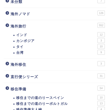
7
未分類
126
海外ノマド
552
海外旅行
インド
12
カンボジア
3
タイ
10
台湾
9
3
海外移住
31
直行便シリーズ
54
移住準備
移住までの道のりースペイン
10
移住までの道のりーポルトガル
13
移住準備大人編
4