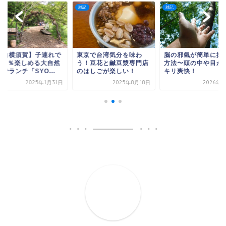
雑記
雑記
京で台湾気分を味わ
脳の邪氣が簡単に抜ける
【葉山横須賀】子連
！豆花と鹹豆漿専門店
方法〜頭の中や目がスッ
も100％楽しめる大
はしごが楽しい！
キリ爽快！
の中でランチ「SYO..
2025年8月18日
2026年1月7日
2025年1