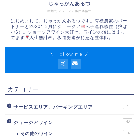
じゃっかんあるつ
家族でジョージア移住準備中
はじめまして。じゃっかんあるつです。有機農家のパー
トナーと2020年3月にジョージア
へ子連れ移住（娘は
小6）。ジョージアワイン大好き。ワインの沼にはまっ
てます
人生無計画。坂道発進が得意な整体師。
＼ Follow me ／
カテゴリー
4
サービスエリア、パーキングエリア
40
ジョージアワイン
その他のワイン
14