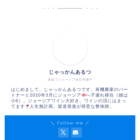
じゃっかんあるつ
家族でジョージア移住準備中
はじめまして。じゃっかんあるつです。有機農家のパー
トナーと2020年3月にジョージア
へ子連れ移住（娘は
小6）。ジョージアワイン大好き。ワインの沼にはまっ
てます
人生無計画。坂道発進が得意な整体師。
＼ Follow me ／