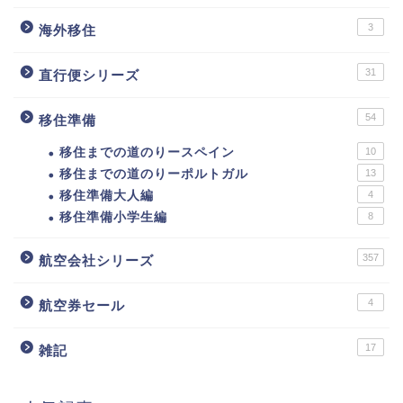
3
海外移住
31
直行便シリーズ
54
移住準備
移住までの道のりースペイン
10
移住までの道のりーポルトガル
13
移住準備大人編
4
移住準備小学生編
8
357
航空会社シリーズ
4
航空券セール
17
雑記