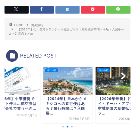
HOME
海外旅行
【2026年】仁川空港トランジット完全ガイド｜乗り継ぎ時間・手順・入国ルー
ル・注意点まとめ
RELATED POST
旅行
海外旅行
海外旅行
2026年】中東情勢で
【2024年】日本からメ
【2026年最新】ドバ
ライト停止…航空券は
キシコへの直行便はあ
イ・ドーハ・アブダ
航空会社で買うべき...
る？飛行時間は？入国
空域制限の影響拡大
要...
フ...
2026年3月5日
2025年2月3日
2026年3