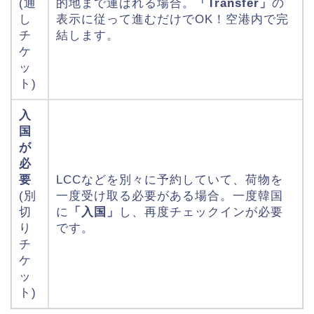
(通
的地まで運ばれる場合。
「Transfer」
の
し
表示に従って進むだけでOK！空港内で完
チ
結します。
ケ
ッ
ト)
入
国
が
必
要
LCCなどを別々に予約していて、荷物を
(別
一度受け取る必要がある場合。一度韓国
切
に
「入国」
し、再度チェックインが必要
り
です。
チ
ケ
ッ
ト)