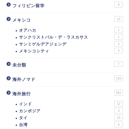
8
フィリピン留学
12
メキシコ
オアハカ
1
サンクリストバル・デ・ラスカサス
1
サンミゲルデアジェンデ
3
メキシコシティ
4
7
未分類
126
海外ノマド
552
海外旅行
インド
12
カンボジア
3
タイ
10
台湾
9