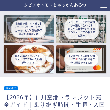
タビノオトモ→じゃっかんあるつ
ジョージアってお土産選
【海外で暮らす・働く】
びが難しくないです
ノマドビザ&リモートワー
か？〜在住者がおすすめ
カー向けビザや滞在許可
するジョージアのお土産
証がある国３７選
10選〜
日本人はきっとハマる！
【ジョージア生活】ジョ
ジョージアで食べたい料
ージア
の銀行口座を30
理ベスト７
分で開設できました
海外旅行
【2026年】仁川空港トランジット完
全ガイド｜乗り継ぎ時間・手順・入国