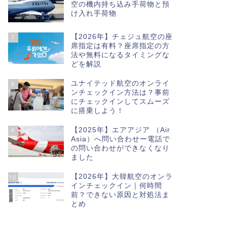
空の機内持ち込み手荷物と預
け入れ手荷物
【2026年】チェジュ航空の座
7
席指定は有料？座席指定の方
法や無料になるタイミングな
どを解説
ユナイテッド航空のオンライ
8
ンチェックイン方法は？事前
にチェックインしてスムーズ
に搭乗しよう！
【2025年】エアアジア （Air
9
Asia）へ問い合わせー電話で
の問い合わせができなくなり
ました
【2026年】大韓航空のオンラ
10
インチェックイン｜何時間
前？できない原因と対処法ま
とめ