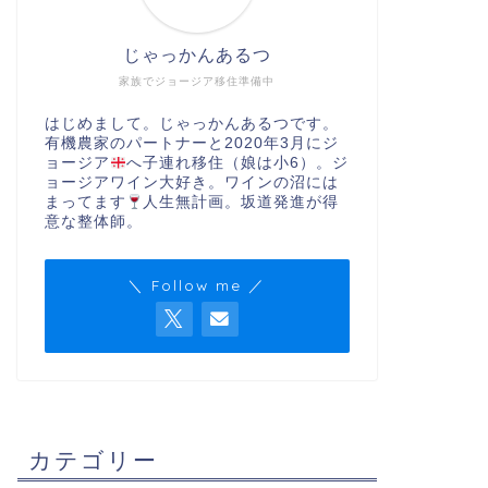
じゃっかんあるつ
家族でジョージア移住準備中
はじめまして。じゃっかんあるつです。
有機農家のパートナーと2020年3月にジ
ョージア
へ子連れ移住（娘は小6）。ジ
ョージアワイン大好き。ワインの沼には
まってます
人生無計画。坂道発進が得
意な整体師。
＼ Follow me ／
カテゴリー