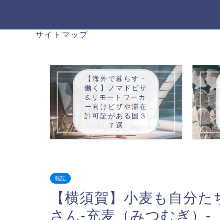
サイトマップ
【海外で暮らす・
働く】ノマドビザ
&リモートワーカ
ー向けビザや滞在
許可証がある国３
７選
雑記
【横須賀】小麦も自分た
さん-充麦（みつむぎ）-