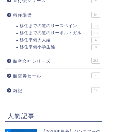
直行便シリーズ
31
移住準備
54
移住までの道のりースペイン
10
移住までの道のりーポルトガル
13
移住準備大人編
4
移住準備小学生編
8
航空会社シリーズ
357
航空券セール
4
雑記
17
人氣記事
【2026年最新】ジンエアーの
1