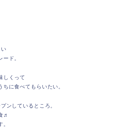
らい
レード。
味しくって
うちに食べてもらいたい。
ープンしているところ。
食♬
す。