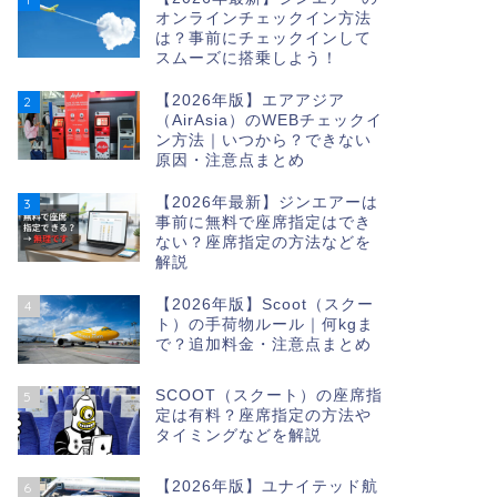
オンラインチェックイン方法
は？事前にチェックインして
スムーズに搭乗しよう！
【2026年版】エアアジア
2
（AirAsia）のWEBチェックイ
ン方法｜いつから？できない
原因・注意点まとめ
【2026年最新】ジンエアーは
3
事前に無料で座席指定はでき
ない？座席指定の方法などを
解説
【2026年版】Scoot（スクー
4
ト）の手荷物ルール｜何kgま
で？追加料金・注意点まとめ
SCOOT（スクート）の座席指
5
定は有料？座席指定の方法や
タイミングなどを解説
【2026年版】ユナイテッド航
6