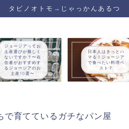
タビノオトモ→じゃっかんあるつ
ジョージアってお
土産選びが難しく
日本人はきっとハ
ないですか？〜在
マる！ジョージア
住者がおすすめす
で食べたい料理ベ
るジョージアのお
スト７
土産10選〜
ちで育てているガチなパン屋