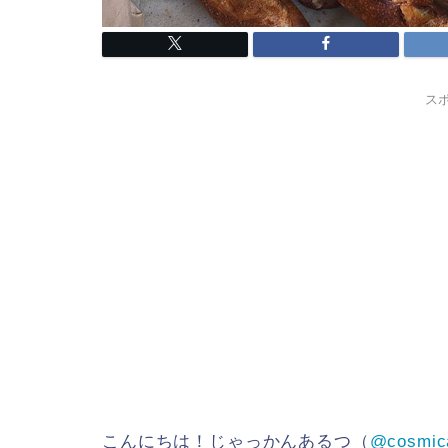
ス
こんにちは！じゃっかんあるつ（
@cosmic