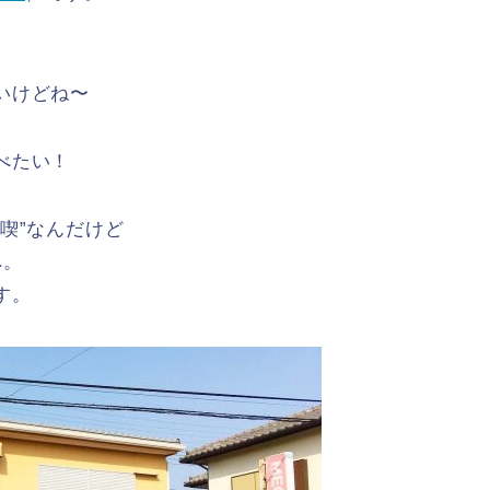
いけどね〜
べたい！
喫”なんだけど
へ。
す。