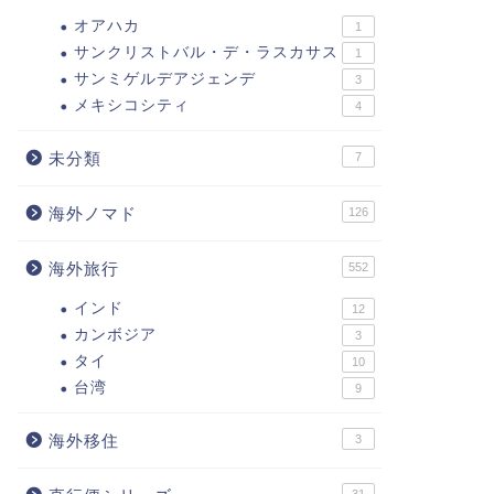
オアハカ
1
サンクリストバル・デ・ラスカサス
1
サンミゲルデアジェンデ
3
メキシコシティ
4
未分類
7
海外ノマド
126
海外旅行
552
インド
12
カンボジア
3
タイ
10
台湾
9
海外移住
3