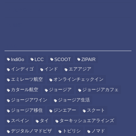
航空券セール
雑記
TAG
IndiGo
LCC
SCOOT
ZIPAIR
インディゴ
インド
エアアジア
エミレーツ航空
オンラインチェックイン
カタール航空
ジョージア
ジョージアカフェ
ジョージアワイン
ジョージア生活
ジョージア移住
ジンエアー
スクート
スペイン
タイ
ターキッシュエアラインズ
デジタルノマドビザ
トビリシ
ノマド