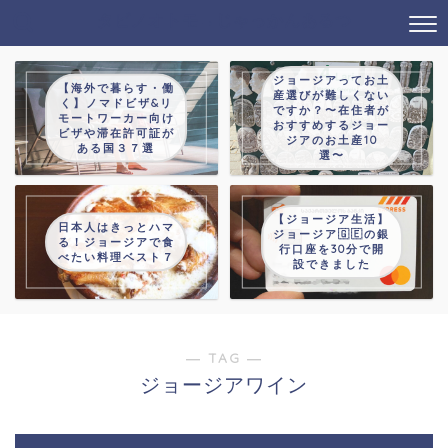
タビノオトモ→じゃっかんあるつ
ジョージアってお土
【海外で暮らす・働
産選びが難しくない
く】ノマドビザ&リ
ですか？〜在住者が
モートワーカー向け
おすすめするジョー
ビザや滞在許可証が
ジアのお土産10
ある国３７選
選〜
【ジョージア生活】
日本人はきっとハマ
ジョージア🇬🇪の銀
る！ジョージアで食
行口座を30分で開
べたい料理ベスト７
設できました
― TAG ―
ジョージアワイン