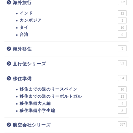
海外旅行
552
インド
12
カンボジア
3
タイ
10
台湾
9
海外移住
3
直行便シリーズ
31
移住準備
54
移住までの道のりースペイン
10
移住までの道のりーポルトガル
13
移住準備大人編
4
移住準備小学生編
8
航空会社シリーズ
357