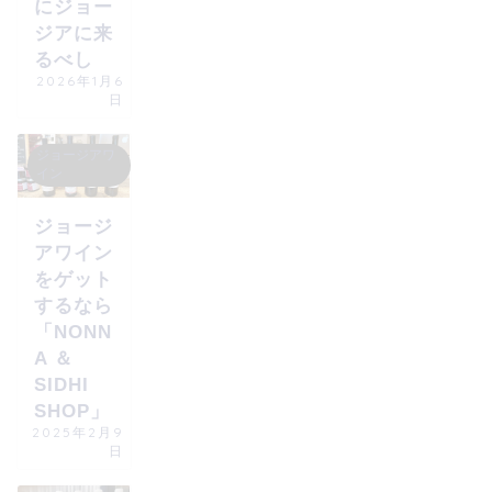
にジョー
ジアに来
るべし
2026年1月6
日
ジョージアワ
イン
ジョージ
アワイン
をゲット
するなら
「NONN
A ＆
SIDHI
SHOP」
2025年2月9
日