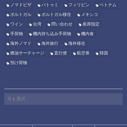
ノマドビザ
バトゥミ
フィリピン
ベトナム
ポルトガル
ポルトガル移住
メキシコ
ワイン
台湾
問い合わせ
座席指定
手荷物
機内持ち込み手荷物
機内食
海外ノマド
海外旅行
海外移住
燃油サーチャージ
直行便
航空券
韓国
預け荷物
ARCHIVE
A
R
C
H
I
V
E
プライバシーポリシー
免責事項