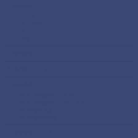
海外旅行
インド
カンボジア
タイ
台湾
海外移住
直行便シリーズ
移住準備
移住までの道のりースペイン
移住までの道のりーポルトガル
移住準備大人編
移住準備小学生編
航空会社シリーズ