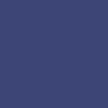
ジョージア紹介
カフェ&レストラン
パスポート紛失シリーズ
フィリピン留学
メキシコ
オアハカ
サンクリストバル・デ・ラスカサス
サンミゲルデアジェンデ
メキシコシティ
未分類
海外ノマド