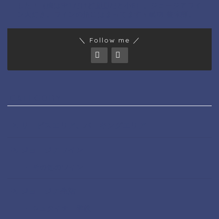
した！（娘は中1だけど🇬🇪だと小6）。ジョージアワイ
ン大好き。ワインの沼にはまってます🍷氣功 整体師。
＼ Follow me ／
CATEGORY
サービスエリア、パーキングエリア
ジョージアワイン
その他のワイン
ジョージア生活
シュタイナー学校