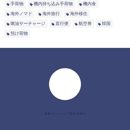
手荷物
機内持ち込み手荷物
機内食
海外ノマド
海外旅行
海外移住
燃油サーチャージ
直行便
航空券
韓国
預け荷物
じゃっかんあるつ
家族でジョージア移住準備中
はじめまして。じゃっかんあるつです。有機農家のパー
トナーと2021年4月にジョージア🇬🇪へ子連れ移住しま