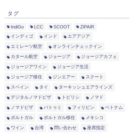
タグ
IndiGo
LCC
SCOOT
ZIPAIR
インディゴ
インド
エアアジア
エミレーツ航空
オンラインチェックイン
カタール航空
ジョージア
ジョージアカフェ
ジョージアワイン
ジョージア生活
ジョージア移住
ジンエアー
スクート
スペイン
タイ
ターキッシュエアラインズ
デジタルノマドビザ
トビリシ
ノマド
ノマドビザ
バトゥミ
フィリピン
ベトナム
ポルトガル
ポルトガル移住
メキシコ
ワイン
台湾
問い合わせ
座席指定