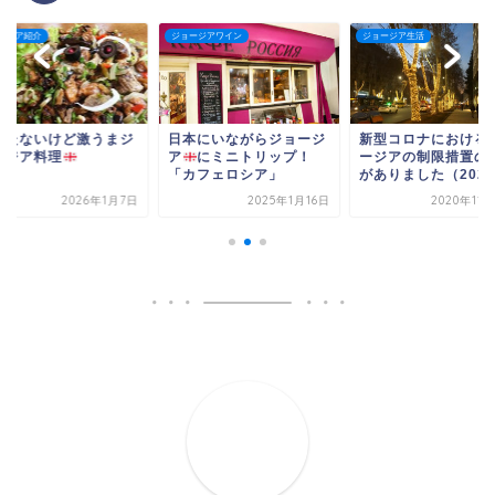
ージア紹介
ジョージアワイン
ジョージア生活
立たないけど激うまジ
日本にいながらジョージ
新型コロナにおける
ージア料理
ア
にミニトリップ！
ージアの制限措置の
「カフェロシア」
がありました（2020.
2026年1月7日
2025年1月16日
2020年11