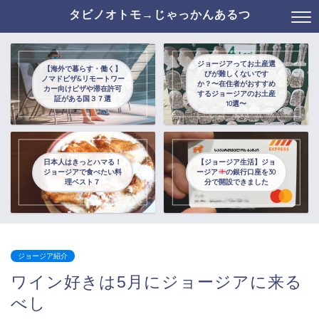
タビノオトモ→じゃっかんあるつ
ジョージアってお土産選
【海外で暮らす・働く】
びが難しくないです
ノマドビザ&リモートワー
か？〜在住者がおすすめ
カー向けビザや滞在許可
するジョージアのお土産
証がある国３７選
10選〜
日本人はきっとハマる！
【ジョージア生活】ジョ
ジョージアで食べたい料
ージア
の銀行口座を30
理ベスト７
分で開設できました
ジョージア紹介
ワイン好きは5月にジョージアに来る
べし