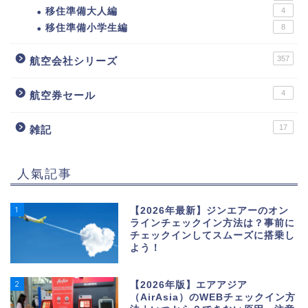
移住準備大人編
4
移住準備小学生編
8
357
航空会社シリーズ
4
航空券セール
17
雑記
人氣記事
1
【2026年最新】ジンエアーのオン
ラインチェックイン方法は？事前に
チェックインしてスムーズに搭乗し
よう！
2
【2026年版】エアアジア
（AirAsia）のWEBチェックイン方