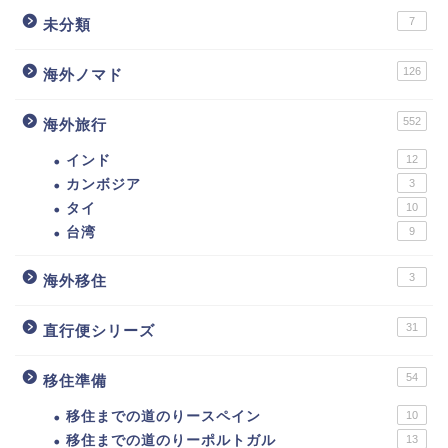
7
未分類
126
海外ノマド
552
海外旅行
インド
12
カンボジア
3
タイ
10
台湾
9
3
海外移住
31
直行便シリーズ
54
移住準備
移住までの道のりースペイン
10
移住までの道のりーポルトガル
13