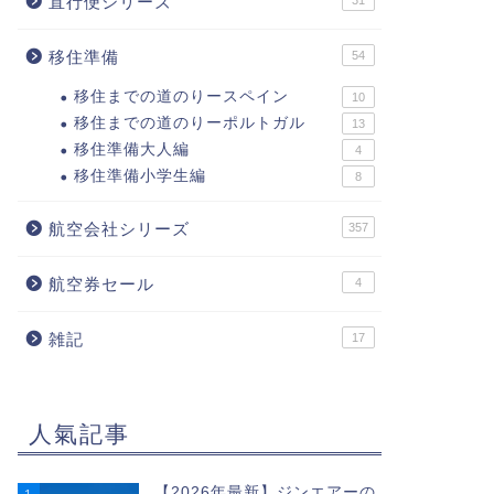
直行便シリーズ
31
移住準備
54
移住までの道のりースペイン
10
移住までの道のりーポルトガル
13
移住準備大人編
4
移住準備小学生編
8
航空会社シリーズ
357
航空券セール
4
雑記
17
人氣記事
【2026年最新】ジンエアーの
1