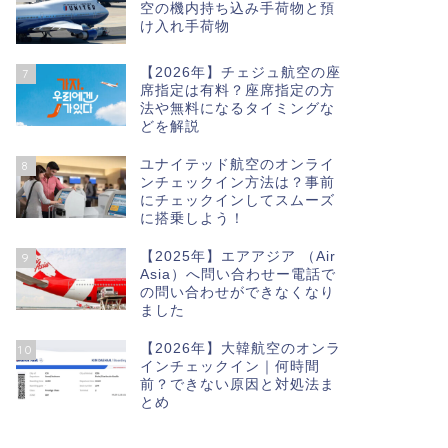
空の機内持ち込み手荷物と預
け入れ手荷物
【2026年】チェジュ航空の座
7
席指定は有料？座席指定の方
法や無料になるタイミングな
どを解説
ユナイテッド航空のオンライ
8
ンチェックイン方法は？事前
にチェックインしてスムーズ
に搭乗しよう！
【2025年】エアアジア （Air
9
Asia）へ問い合わせー電話で
の問い合わせができなくなり
ました
【2026年】大韓航空のオンラ
10
インチェックイン｜何時間
前？できない原因と対処法ま
とめ