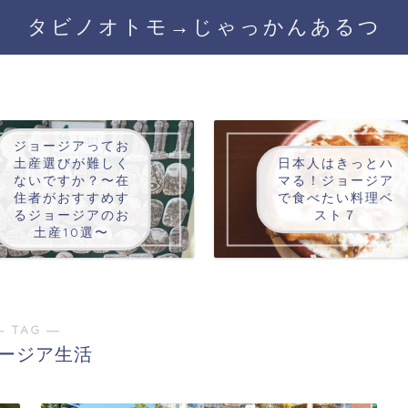
タビノオトモ→じゃっかんあるつ
ジョージアってお
土産選びが難しく
日本人はきっとハ
ないですか？〜在
マる！ジョージア
住者がおすすめす
で食べたい料理ベ
るジョージアのお
スト７
土産10選〜
― TAG ―
ージア生活