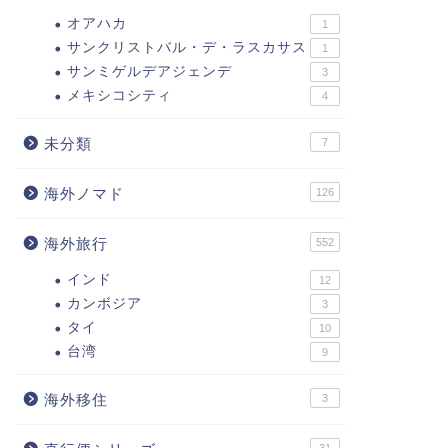
オアハカ
1
サンクリストバル・デ・ラスカサス
1
サンミゲルデアジェンデ
3
メキシコシティ
4
未分類
7
海外ノマド
126
海外旅行
552
インド
12
カンボジア
3
タイ
10
台湾
9
海外移住
3