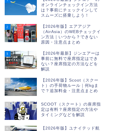
オンラインチェックイン方法
は？事前にチェックインして
スムーズに搭乗しよう！
【2026年版】エアアジア
2
（AirAsia）のWEBチェックイ
ン方法｜いつから？できない
原因・注意点まとめ
【2026年最新】ジンエアーは
3
事前に無料で座席指定はでき
ない？座席指定の方法などを
解説
【2026年版】Scoot（スクー
4
ト）の手荷物ルール｜何kgま
で？追加料金・注意点まとめ
SCOOT（スクート）の座席指
5
定は有料？座席指定の方法や
タイミングなどを解説
【2026年版】ユナイテッド航
6