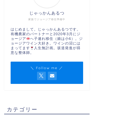
じゃっかんあるつ
家族でジョージア移住準備中
はじめまして。じゃっかんあるつです。
有機農家のパートナーと2020年3月にジ
ョージア
へ子連れ移住（娘は小6）。ジ
ョージアワイン大好き。ワインの沼には
まってます
人生無計画。坂道発進が得
意な整体師。
＼ Follow me ／
カテゴリー