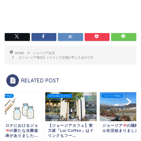
HOME
ジョージア生活
【ジョージア移住】トビリシで豆腐が手に入るのです
RELATED POST
ージア生活
カフェ&レストラン
ジョージア生活
型コロナにおけるジョ
【ジョージアカフェ】実
ジョージア
の隔離
ジア
の新たな水際規
力派「Lui Coffee」はド
ル生活始まりました
の発表がありました...
リンクもフー...