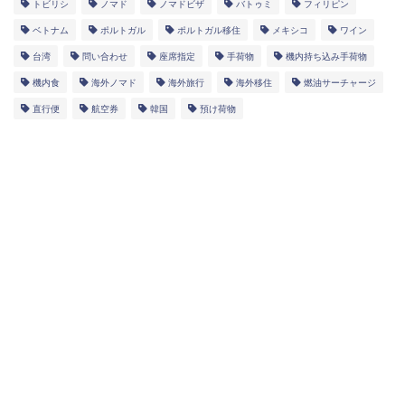
トビリシ
ノマド
ノマドビザ
バトゥミ
フィリピン
ベトナム
ポルトガル
ポルトガル移住
メキシコ
ワイン
台湾
問い合わせ
座席指定
手荷物
機内持ち込み手荷物
機内食
海外ノマド
海外旅行
海外移住
燃油サーチャージ
直行便
航空券
韓国
預け荷物