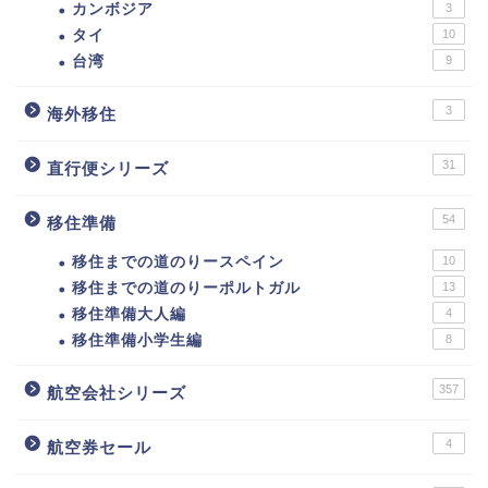
カンボジア
3
タイ
10
台湾
9
3
海外移住
31
直行便シリーズ
54
移住準備
移住までの道のりースペイン
10
移住までの道のりーポルトガル
13
移住準備大人編
4
移住準備小学生編
8
357
航空会社シリーズ
4
航空券セール