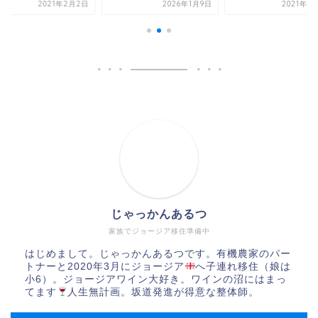
2021年2月2日
2026年1月9日
2021年4
じゃっかんあるつ
家族でジョージア移住準備中
はじめまして。じゃっかんあるつです。有機農家のパー
トナーと2020年3月にジョージア
へ子連れ移住（娘は
小6）。ジョージアワイン大好き。ワインの沼にはまっ
てます
人生無計画。坂道発進が得意な整体師。