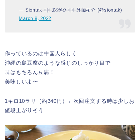
— Siontak ̶̶‡̶|̶‡̶ 𝒁𝑶𝑵𝑶 ̶̶‡̶|̶‡̶ 外薗祐介 (@siontak)
March 8, 2022
作っているのは中国人らしく
沖縄の島豆腐のような感じのしっかり目で
味はもちろん豆腐！
美味しいよ〜
1キロ10ラリ（約340円）←次回注文する時は少しお
値段上がりそう