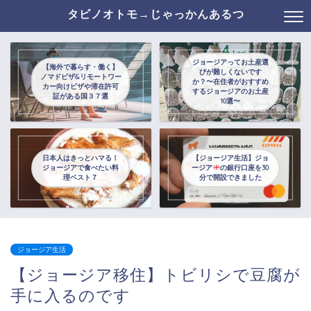
タビノオトモ→じゃっかんあるつ
ジョージアってお土産選
【海外で暮らす・働く】
びが難しくないです
ノマドビザ&リモートワー
か？〜在住者がおすすめ
カー向けビザや滞在許可
するジョージアのお土産
証がある国３７選
10選〜
日本人はきっとハマる！
【ジョージア生活】ジョ
ジョージアで食べたい料
ージア
の銀行口座を30
理ベスト７
分で開設できました
ジョージア生活
【ジョージア移住】トビリシで豆腐が
手に入るのです