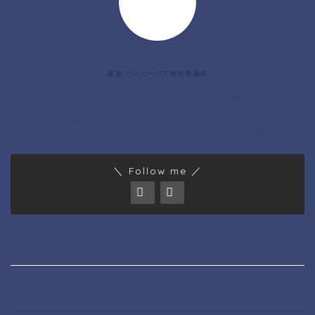
じゃっかんあるつ
家族でジョージア移住準備中
はじめまして。じゃっかんあるつです。有機農家のパー
トナーと2021年4月にジョージア🇬🇪へ子連れ移住しま
した！（娘は中1だけど🇬🇪だと小6）。ジョージアワイ
ン大好き。ワインの沼にはまってます🍷氣功 整体師。
＼ Follow me ／
CATEGORY
サービスエリア、パーキングエリア