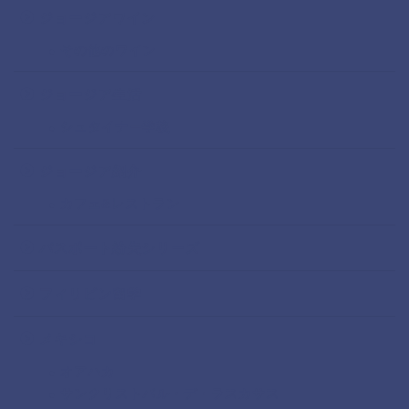
ジョージアワイン
その他のワイン
ジョージア生活
シュタイナー学校
ジョージア紹介
カフェ&レストラン
パスポート紛失シリーズ
フィリピン留学
メキシコ
オアハカ
サンクリストバル・デ・ラスカサス