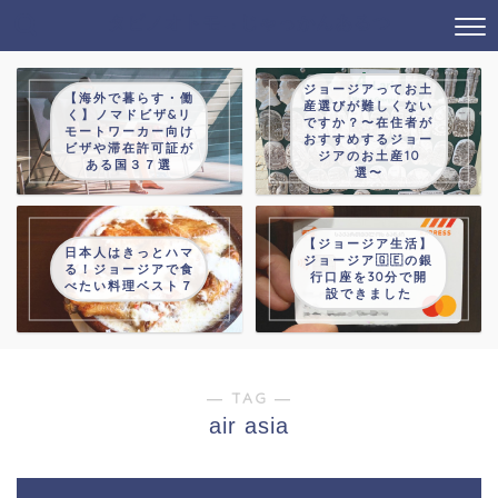
タビノオトモ→じゃっかんあるつ
ジョージアってお土
【海外で暮らす・働
産選びが難しくない
く】ノマドビザ&リ
ですか？〜在住者が
モートワーカー向け
おすすめするジョー
ビザや滞在許可証が
ジアのお土産10
ある国３７選
選〜
【ジョージア生活】
日本人はきっとハマ
ジョージア🇬🇪の銀
る！ジョージアで食
行口座を30分で開
べたい料理ベスト７
設できました
― TAG ―
air asia