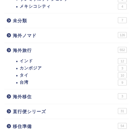
メキシコシティ
4
未分類
7
海外ノマド
126
海外旅行
552
インド
12
カンボジア
3
タイ
10
台湾
9
海外移住
3
直行便シリーズ
31
移住準備
54