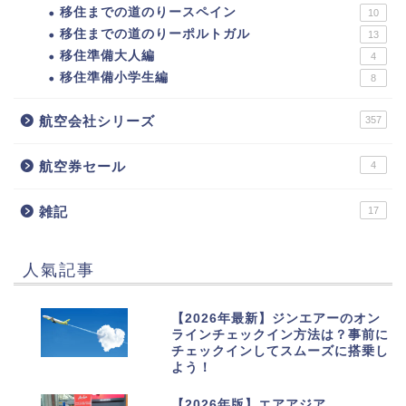
移住までの道のりースペイン
10
移住までの道のりーポルトガル
13
移住準備大人編
4
移住準備小学生編
8
航空会社シリーズ
357
航空券セール
4
雑記
17
人氣記事
1
【2026年最新】ジンエアーのオン
ラインチェックイン方法は？事前に
チェックインしてスムーズに搭乗し
よう！
2
【2026年版】エアアジア