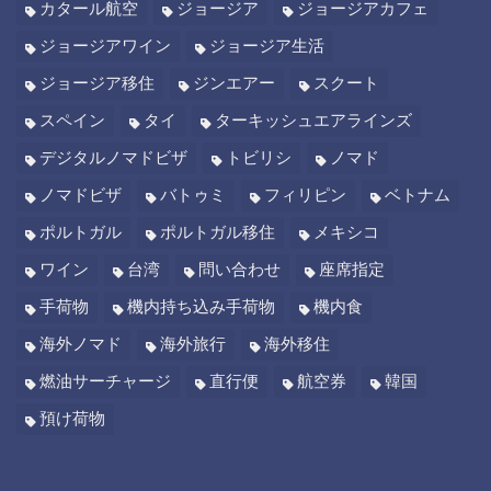
カタール航空
ジョージア
ジョージアカフェ
ジョージアワイン
ジョージア生活
ジョージア移住
ジンエアー
スクート
スペイン
タイ
ターキッシュエアラインズ
デジタルノマドビザ
トビリシ
ノマド
ノマドビザ
バトゥミ
フィリピン
ベトナム
ポルトガル
ポルトガル移住
メキシコ
ワイン
台湾
問い合わせ
座席指定
手荷物
機内持ち込み手荷物
機内食
海外ノマド
海外旅行
海外移住
燃油サーチャージ
直行便
航空券
韓国
預け荷物