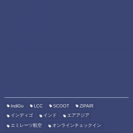
移住までの道のりースペイン
移住までの道のりーポルトガル
移住準備大人編
移住準備小学生編
航空会社シリーズ
航空券セール
雑記
TAG
IndiGo
LCC
SCOOT
ZIPAIR
インディゴ
インド
エアアジア
エミレーツ航空
オンラインチェックイン