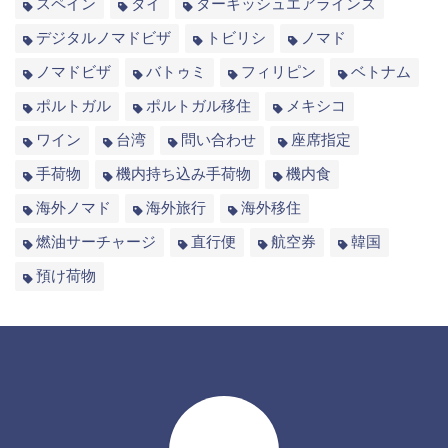
スペイン
タイ
ターキッシュエアラインズ
デジタルノマドビザ
トビリシ
ノマド
ノマドビザ
バトゥミ
フィリピン
ベトナム
ポルトガル
ポルトガル移住
メキシコ
ワイン
台湾
問い合わせ
座席指定
手荷物
機内持ち込み手荷物
機内食
海外ノマド
海外旅行
海外移住
燃油サーチャージ
直行便
航空券
韓国
預け荷物