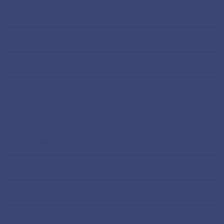
サンミゲルデアジェンデ
メキシコシティ
未分類
海外ノマド
海外旅行
インド
カンボジア
タイ
台湾
海外移住
直行便シリーズ
移住準備