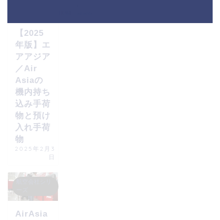
航空会社シリ
ーズ
HOME
air asia
【2025
年版】エ
アアジア
／Air
Asiaの
機内持ち
込み手荷
物と預け
入れ手荷
物
2025年2月3
日
航空会社シリ
ーズ
AirAsia