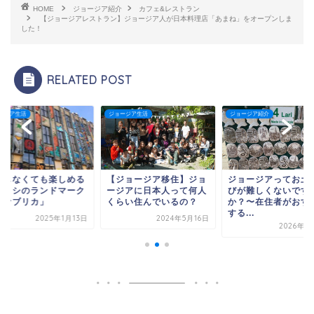
HOME
ジョージア紹介
カフェ&レストラン
【ジョージアレストラン】ジョージア人が日本料理店「あまね」をオープンしま
した！
RELATED POST
ージア生活
ジョージア紹介
ジョージア生活
ジョージア移住】ジョ
ジョージアってお土産選
宿泊しなくても楽し
ジアに日本人って何人
びが難しくないです
トビリシのランドマ
らい住んでいるの？
か？〜在住者がおすすめ
「ファブリカ」
する...
2024年5月16日
2025年1
2026年1月11日