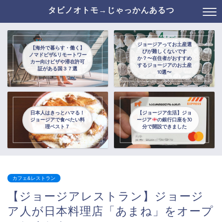
タビノオトモ→じゃっかんあるつ
ジョージアってお土産選
【海外で暮らす・働く】
びが難しくないです
ノマドビザ&リモートワー
か？〜在住者がおすすめ
カー向けビザや滞在許可
するジョージアのお土産
証がある国３７選
10選〜
日本人はきっとハマる！
【ジョージア生活】ジョ
ジョージアで食べたい料
ージア
の銀行口座を30
理ベスト７
分で開設できました
カフェ&レストラン
【ジョージアレストラン】ジョージ
ア人が日本料理店「あまね」をオープ