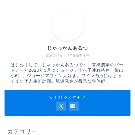
じゃっかんあるつ
家族でジョージア移住準備中
はじめまして。じゃっかんあるつです。有機農家のパー
トナーと2020年3月にジョージア
へ子連れ移住（娘は
小6）。ジョージアワイン大好き。ワインの沼にはまっ
てます
人生無計画。坂道発進が得意な整体師。
＼ Follow me ／
カテゴリー