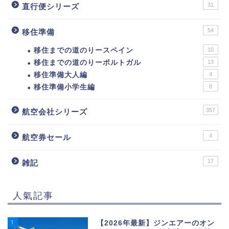
31
直行便シリーズ
54
移住準備
移住までの道のりースペイン
10
移住までの道のりーポルトガル
13
移住準備大人編
4
移住準備小学生編
8
357
航空会社シリーズ
4
航空券セール
17
雑記
人氣記事
1
【2026年最新】ジンエアーのオン