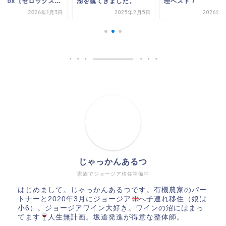
を観てきました。
理ベスト７
「Xerox（ゼロックス.
2025年2月5日
2026年1月9日
2026年1
じゃっかんあるつ
家族でジョージア移住準備中
はじめまして。じゃっかんあるつです。有機農家のパー
トナーと2020年3月にジョージア
へ子連れ移住（娘は
小6）。ジョージアワイン大好き。ワインの沼にはまっ
てます
人生無計画。坂道発進が得意な整体師。