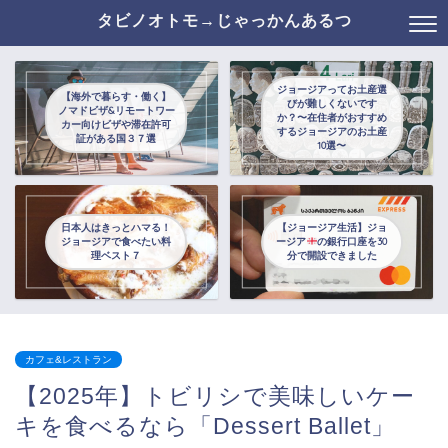
タビノオトモ→じゃっかんあるつ
ジョージアってお土産選
【海外で暮らす・働く】
びが難しくないです
ノマドビザ&リモートワー
か？〜在住者がおすすめ
カー向けビザや滞在許可
するジョージアのお土産
証がある国３７選
10選〜
日本人はきっとハマる！
【ジョージア生活】ジョ
ジョージアで食べたい料
ージア
の銀行口座を30
理ベスト７
分で開設できました
カフェ&レストラン
【2025年】トビリシで美味しいケー
キを食べるなら「Dessert Ballet」