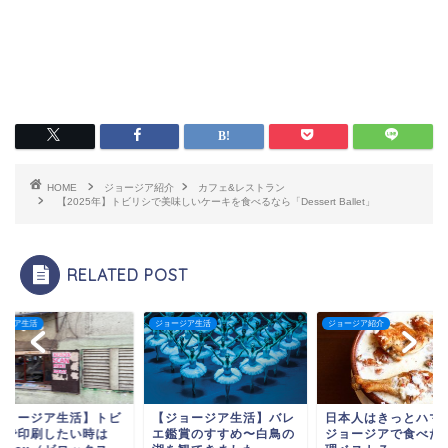
HOME
ジョージア紹介
カフェ&レストラン
【2025年】トビリシで美味しいケーキを食べるなら「Dessert Ballet」
RELATED POST
ージア生活
ジョージア紹介
ジョージア生活
ジョージア生活】バレ
日本人はきっとハマる！
【ジョージア生活】
鑑賞のすすめ〜白鳥の
ジョージアで食べたい料
リシで印刷したい時