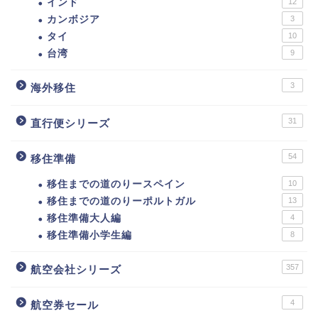
インド
12
カンボジア
3
タイ
10
台湾
9
3
海外移住
31
直行便シリーズ
54
移住準備
移住までの道のりースペイン
10
移住までの道のりーポルトガル
13
移住準備大人編
4
移住準備小学生編
8
357
航空会社シリーズ
4
航空券セール