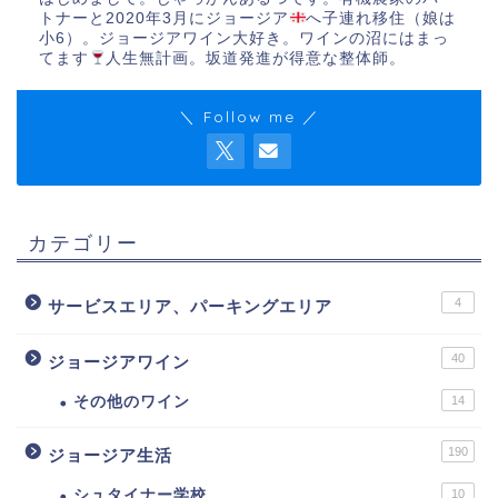
トナーと2020年3月にジョージア
へ子連れ移住（娘は
小6）。ジョージアワイン大好き。ワインの沼にはまっ
てます
人生無計画。坂道発進が得意な整体師。
＼ Follow me ／
カテゴリー
4
サービスエリア、パーキングエリア
40
ジョージアワイン
その他のワイン
14
190
ジョージア生活
シュタイナー学校
10