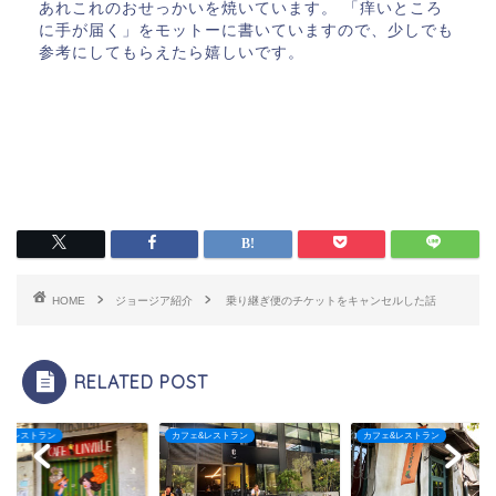
あれこれのおせっかいを焼いています。 「痒いところ
に手が届く」をモットーに書いていますので、少しでも
参考にしてもらえたら嬉しいです。
HOME
ジョージア紹介
乗り継ぎ便のチケットをキャンセルした話
RELATED POST
ェ&レストラン
カフェ&レストラン
カフェ&レストラン