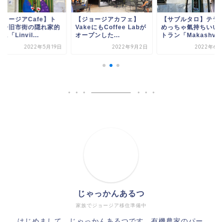
ジョージアCafe】ト
【ジョージアカフェ】
【サブルタロ】テラ
リシ旧市街の隠れ家的
VakeにもCoffee Labが
めっちゃ氣持ちいい
ェ「Linvil...
オープンした...
トラン「Makashv...
2022年5月19日
2022年9月2日
2022年6月
じゃっかんあるつ
家族でジョージア移住準備中
はじめまして。じゃっかんあるつです。有機農家のパー