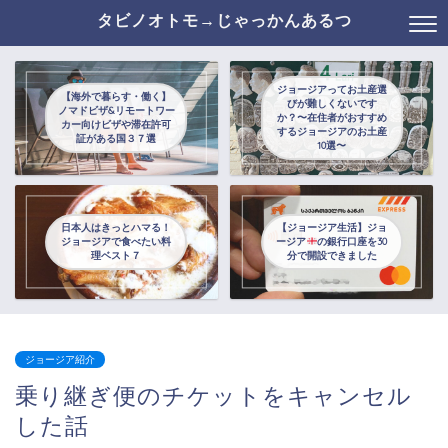
タビノオトモ→じゃっかんあるつ
ジョージアってお土産選
【海外で暮らす・働く】
びが難しくないです
ノマドビザ&リモートワー
か？〜在住者がおすすめ
カー向けビザや滞在許可
するジョージアのお土産
証がある国３７選
10選〜
日本人はきっとハマる！
【ジョージア生活】ジョ
ジョージアで食べたい料
ージア
の銀行口座を30
理ベスト７
分で開設できました
ジョージア紹介
乗り継ぎ便のチケットをキャンセル
した話