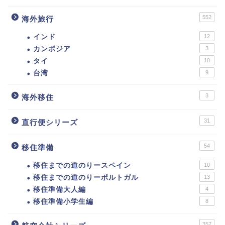
552
海外旅行
インド
12
カンボジア
3
タイ
10
台湾
9
3
海外移住
31
直行便シリーズ
54
移住準備
移住までの道のりースペイン
10
移住までの道のりーポルトガル
13
移住準備大人編
4
移住準備小学生編
8
357