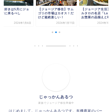
ジョージア移住】サム
【ジョージア生活】サブ
ワイン好きは5月に
リの市場はカオス！だ
ルタロの名店「Laza」
ージアに来るべし
ど超絶楽しい！
お惣菜の品揃えと味が...
2026年1月11日
2024年10月28日
2026年1
じゃっかんあるつ
家族でジョージア移住準備中
はじめまして。じゃっかんあるつです。有機農家のパー