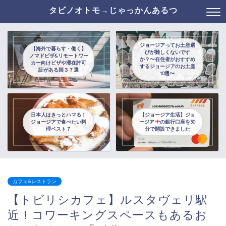
タビノオトモ→じゃっかんあるつ
ジョージアってお土産選
【海外で暮らす・働く】
びが難しくないです
ノマドビザ&リモートワー
か？〜在住者がおすすめ
カー向けビザや滞在許可
するジョージアのお土産
証がある国３７選
10選〜
日本人はきっとハマる！
【ジョージア生活】ジョ
ジョージアで食べたい料
ージア
の銀行口座を30
理ベスト７
分で開設できました
カフェ&レストラン
【トビリシカフェ】ルスタヴェリ駅
近！コワーキングスペースもあるお