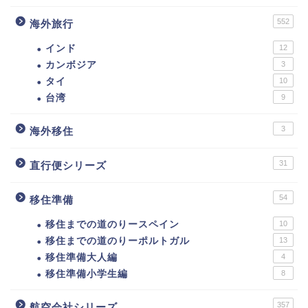
552
海外旅行
インド
12
カンボジア
3
タイ
10
台湾
9
3
海外移住
31
直行便シリーズ
54
移住準備
移住までの道のりースペイン
10
移住までの道のりーポルトガル
13
移住準備大人編
4
移住準備小学生編
8
357
航空会社シリーズ