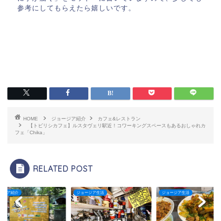
参考にしてもらえたら嬉しいです。
HOME
ジョージア紹介
カフェ&レストラン
【トビリシカフェ】ルスタヴェリ駅近！コワーキングスペースもあるおしゃれカ
フェ「Chika」
RELATED POST
ージア生活
ジョージア生活
ジョージア紹介