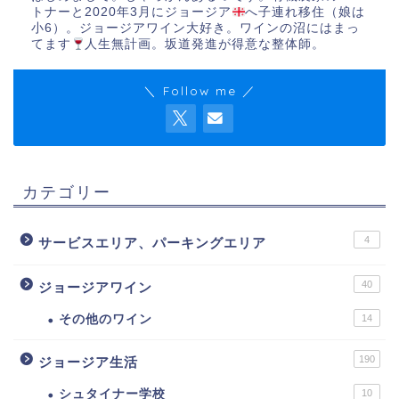
トナーと2020年3月にジョージア
へ子連れ移住（娘は
小6）。ジョージアワイン大好き。ワインの沼にはまっ
てます
人生無計画。坂道発進が得意な整体師。
＼ Follow me ／
カテゴリー
4
サービスエリア、パーキングエリア
40
ジョージアワイン
その他のワイン
14
190
ジョージア生活
シュタイナー学校
10