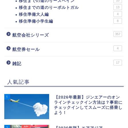
移住までの道のりースペイン
10
移住までの道のりーポルトガル
13
移住準備大人編
4
移住準備小学生編
8
357
航空会社シリーズ
4
航空券セール
17
雑記
人氣記事
1
【2026年最新】ジンエアーのオン
ラインチェックイン方法は？事前に
チェックインしてスムーズに搭乗し
よう！
2