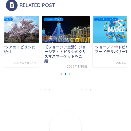
RELATED POST
ージア生活
カフェ&レストラン
ジョージア生活
ジョージア生活】ジョ
ジョージア
トビリシの
ジョージアのトビリ
ジア・トビリシのクリ
フードデリバリー事情
春が来た！
マスマーケットをご
.
2021年4月16日
2023年3月
2026年1月8日