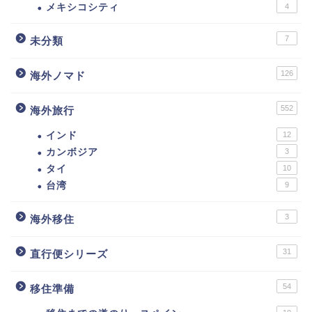
メキシコシティ
4
7
未分類
126
海外ノマド
552
海外旅行
インド
12
カンボジア
3
タイ
10
台湾
9
3
海外移住
31
直行便シリーズ
54
移住準備