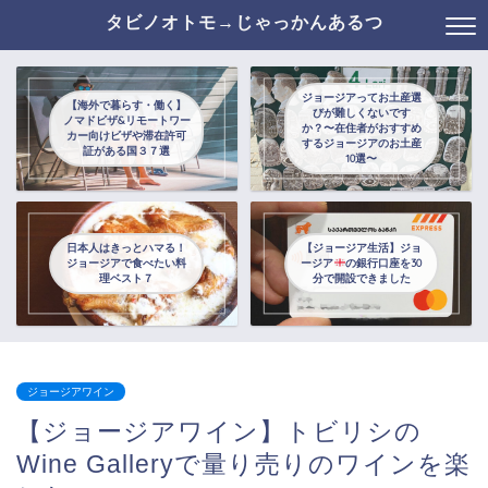
タビノオトモ→じゃっかんあるつ
ジョージアってお土産選
【海外で暮らす・働く】
びが難しくないです
ノマドビザ&リモートワー
か？〜在住者がおすすめ
カー向けビザや滞在許可
するジョージアのお土産
証がある国３７選
10選〜
日本人はきっとハマる！
【ジョージア生活】ジョ
ジョージアで食べたい料
ージア
の銀行口座を30
理ベスト７
分で開設できました
ジョージアワイン
【ジョージアワイン】トビリシの
Wine Galleryで量り売りのワインを楽