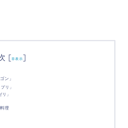
次
[
]
非表示
ゴン」
カプリ」
ゼリ」
料理