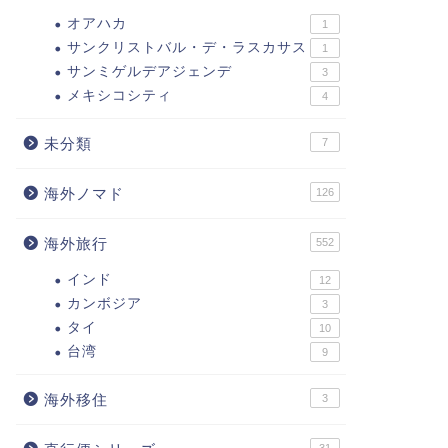
オアハカ
1
サンクリストバル・デ・ラスカサス
1
サンミゲルデアジェンデ
3
メキシコシティ
4
未分類
7
海外ノマド
126
海外旅行
552
インド
12
カンボジア
3
タイ
10
台湾
9
海外移住
3