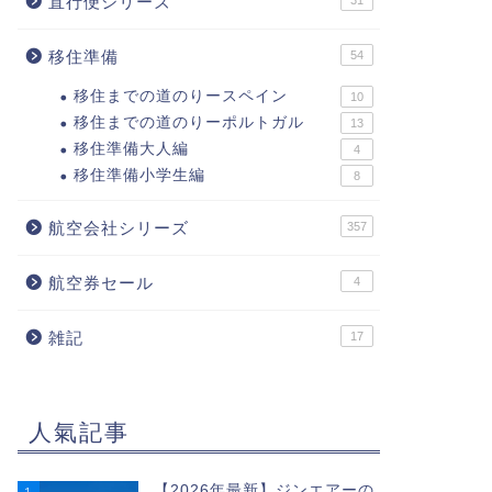
直行便シリーズ
31
移住準備
54
移住までの道のりースペイン
10
移住までの道のりーポルトガル
13
移住準備大人編
4
移住準備小学生編
8
航空会社シリーズ
357
航空券セール
4
雑記
17
人氣記事
【2026年最新】ジンエアーの
1