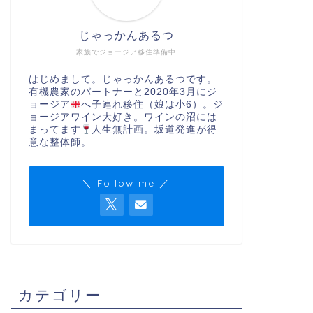
じゃっかんあるつ
家族でジョージア移住準備中
はじめまして。じゃっかんあるつです。
有機農家のパートナーと2020年3月にジ
ョージア
へ子連れ移住（娘は小6）。ジ
ョージアワイン大好き。ワインの沼には
まってます
人生無計画。坂道発進が得
意な整体師。
＼ Follow me ／
カテゴリー