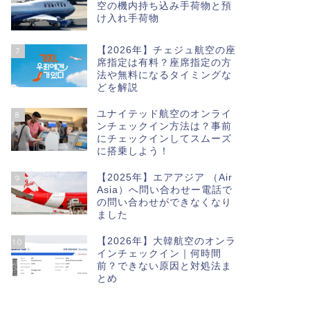
空の機内持ち込み手荷物と預
け入れ手荷物
【2026年】チェジュ航空の座
7
席指定は有料？座席指定の方
法や無料になるタイミングな
どを解説
ユナイテッド航空のオンライ
8
ンチェックイン方法は？事前
にチェックインしてスムーズ
に搭乗しよう！
【2025年】エアアジア （Air
9
Asia）へ問い合わせー電話で
の問い合わせができなくなり
ました
【2026年】大韓航空のオンラ
10
インチェックイン｜何時間
前？できない原因と対処法ま
とめ