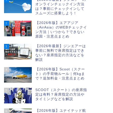
オンラインチェックイン方法
は？事前にチェックインして
スムーズに搭乗しよう！
【2026年版】エアアジア
2
（AirAsia）のWEBチェックイ
ン方法｜いつから？できない
原因・注意点まとめ
【2026年最新】ジンエアーは
3
事前に無料で座席指定はでき
ない？座席指定の方法などを
解説
【2026年版】Scoot（スクー
4
ト）の手荷物ルール｜何kgま
で？追加料金・注意点まとめ
SCOOT（スクート）の座席指
5
定は有料？座席指定の方法や
タイミングなどを解説
【2026年版】ユナイテッド航
6