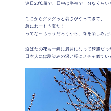
連日20℃超で、日中は半袖で十分なくらい
ここからグググっと暑さがやってきて、
急にわーもう夏だ！
ってなっちゃうだろうから、春を楽しみた
道ばたの花も一氣に満開になって綺麗だっ
日本人には馴染みの深い桜にメチャ似てい