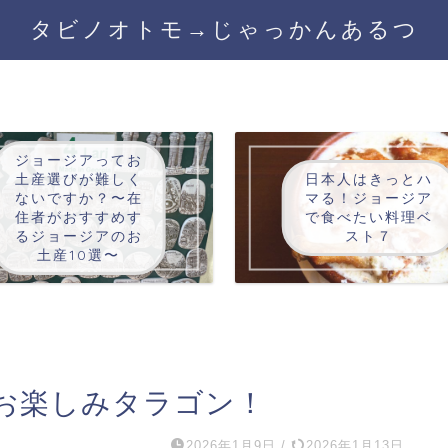
タビノオトモ→じゃっかんあるつ
ジョージアってお
土産選びが難しく
日本人はきっとハ
ないですか？〜在
マる！ジョージア
住者がおすすめす
で食べたい料理ベ
るジョージアのお
スト７
土産10選〜
お楽しみタラゴン！
2026年1月9日
/
2026年1月13日