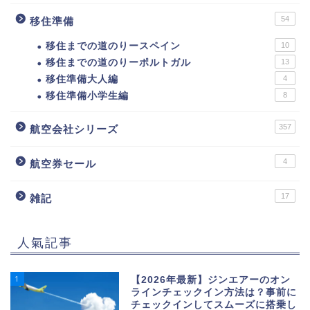
54
移住準備
移住までの道のりースペイン
10
移住までの道のりーポルトガル
13
移住準備大人編
4
移住準備小学生編
8
357
航空会社シリーズ
4
航空券セール
17
雑記
人氣記事
1
【2026年最新】ジンエアーのオン
ラインチェックイン方法は？事前に
チェックインしてスムーズに搭乗し