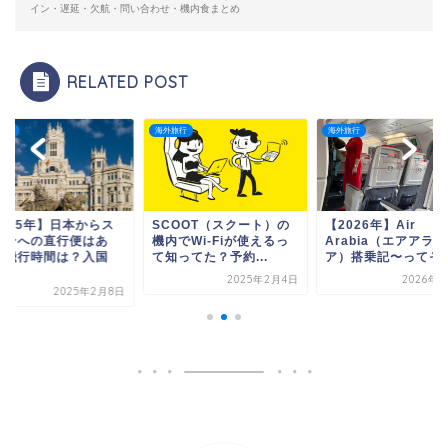
イン・遅延・欠航・問い合わせ・機内食まとめ
RELATED POST
旅行
海外旅行
海外旅行
COOT（スクート）の
【2026年】Air
【2025年】日本か
でWi-Fiが使えるっ
Arabia（エアアラビ
ペインへの直行便は
ってた？予約...
ア）搭乗記〜ってそれ...
る？飛行時間は？入
要...
2025年2月4日
2026年1月4日
2025年2