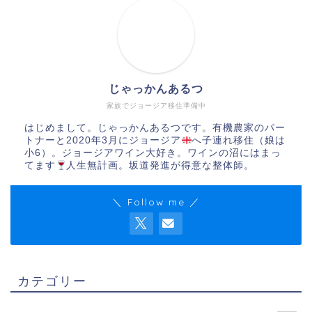
じゃっかんあるつ
家族でジョージア移住準備中
はじめまして。じゃっかんあるつです。有機農家のパー
トナーと2020年3月にジョージア
へ子連れ移住（娘は
小6）。ジョージアワイン大好き。ワインの沼にはまっ
てます
人生無計画。坂道発進が得意な整体師。
＼ Follow me ／
カテゴリー