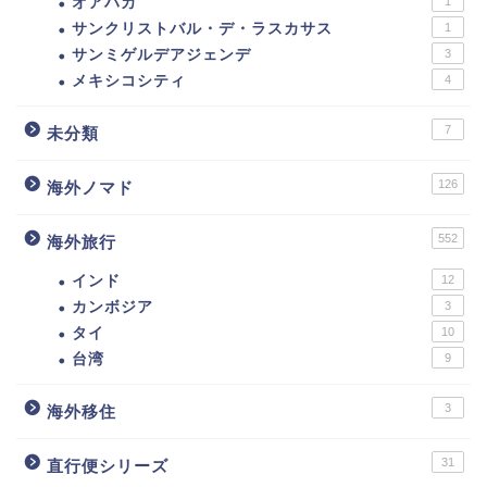
オアハカ
1
サンクリストバル・デ・ラスカサス
1
サンミゲルデアジェンデ
3
メキシコシティ
4
7
未分類
126
海外ノマド
552
海外旅行
インド
12
カンボジア
3
タイ
10
台湾
9
3
海外移住
31
直行便シリーズ