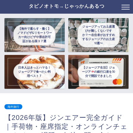
タビノオトモ→じゃっかんあるつ
ジョージアってお土産選
【海外で暮らす・働く】
びが難しくないです
ノマドビザ&リモートワー
か？〜在住者がおすすめ
カー向けビザや滞在許可
するジョージアのお土産
証がある国３７選
10選〜
日本人はきっとハマる！
【ジョージア生活】ジョ
ジョージアで食べたい料
ージア
の銀行口座を30
理ベスト７
分で開設できました
海外旅行
【2026年版】ジンエアー完全ガイド
｜手荷物・座席指定・オンラインチェ