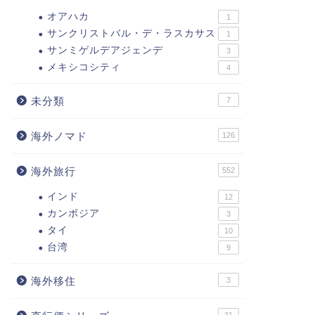
オアハカ
1
サンクリストバル・デ・ラスカサス
1
サンミゲルデアジェンデ
3
メキシコシティ
4
未分類
7
海外ノマド
126
海外旅行
552
インド
12
カンボジア
3
タイ
10
台湾
9
海外移住
3