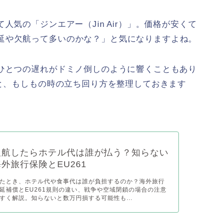
人気の「ジンエアー（Jin Air）」。価格が安くて
延や欠航って多いのかな？」と気になりますよね。
、ひとつの遅れがドミノ倒しのように響くこともあり
況と、もしもの時の立ち回り方を整理しておきます
欠航したらホテル代は誰が払う？知らない
外旅行保険とEU261
たとき、ホテル代や食事代は誰が負担するのか？海外旅行
延補償とEU261規則の違い、戦争や空域閉鎖の場合の注意
すく解説。知らないと数万円損する可能性も...