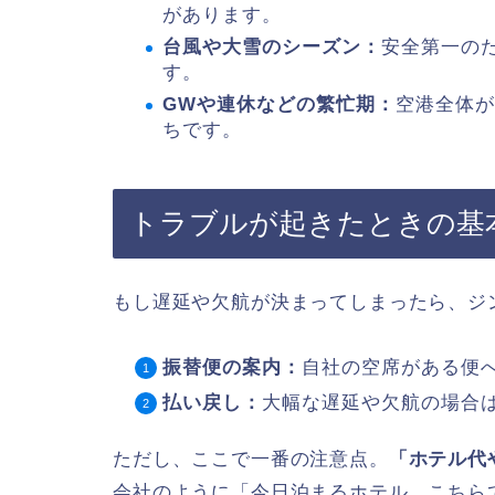
があります。
台風や大雪のシーズン：
安全第一の
す。
GWや連休などの繁忙期：
空港全体が
ちです。
トラブルが起きたときの基
もし遅延や欠航が決まってしまったら、ジ
振替便の案内：
自社の空席がある便
払い戻し：
大幅な遅延や欠航の場合
ただし、ここで一番の注意点。
「ホテル代
会社のように「今日泊まるホテル、こちら