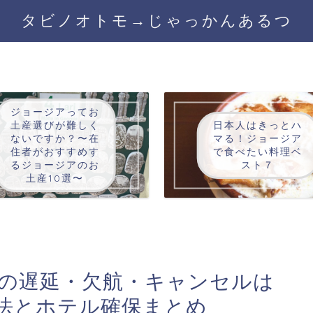
タビノオトモ→じゃっかんあるつ
ジョージアってお
土産選びが難しく
日本人はきっとハ
ないですか？〜在
マる！ジョージア
住者がおすすめす
で食べたい料理ベ
るジョージアのお
スト７
土産10選〜
ーの遅延・欠航・キャンセルは
法とホテル確保まとめ