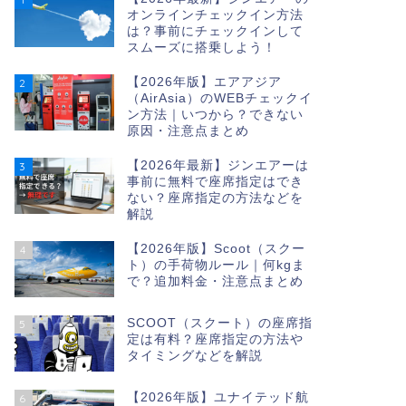
オンラインチェックイン方法
は？事前にチェックインして
スムーズに搭乗しよう！
【2026年版】エアアジア
2
（AirAsia）のWEBチェックイ
ン方法｜いつから？できない
原因・注意点まとめ
【2026年最新】ジンエアーは
3
事前に無料で座席指定はでき
ない？座席指定の方法などを
解説
【2026年版】Scoot（スクー
4
ト）の手荷物ルール｜何kgま
で？追加料金・注意点まとめ
SCOOT（スクート）の座席指
5
定は有料？座席指定の方法や
タイミングなどを解説
【2026年版】ユナイテッド航
6