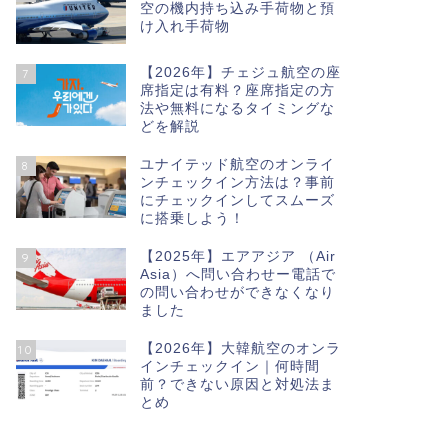
空の機内持ち込み手荷物と預
け入れ手荷物
【2026年】チェジュ航空の座
7
席指定は有料？座席指定の方
法や無料になるタイミングな
どを解説
ユナイテッド航空のオンライ
8
ンチェックイン方法は？事前
にチェックインしてスムーズ
に搭乗しよう！
【2025年】エアアジア （Air
9
Asia）へ問い合わせー電話で
の問い合わせができなくなり
ました
【2026年】大韓航空のオンラ
10
インチェックイン｜何時間
前？できない原因と対処法ま
とめ