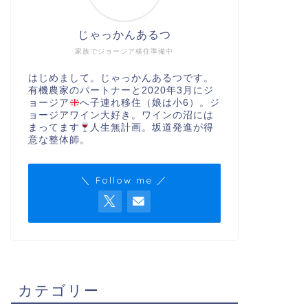
じゃっかんあるつ
家族でジョージア移住準備中
はじめまして。じゃっかんあるつです。
有機農家のパートナーと2020年3月にジ
ョージア
へ子連れ移住（娘は小6）。ジ
ョージアワイン大好き。ワインの沼には
まってます
人生無計画。坂道発進が得
意な整体師。
＼ Follow me ／
カテゴリー