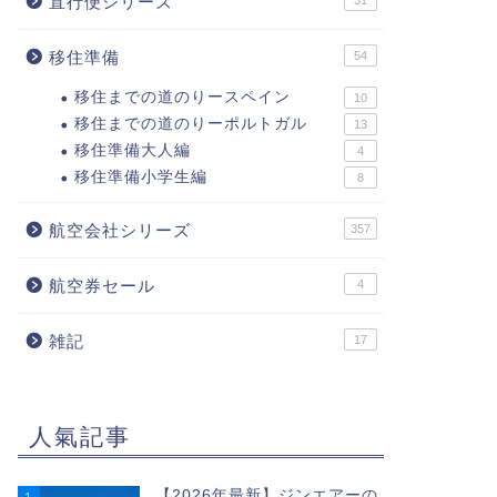
直行便シリーズ
31
移住準備
54
移住までの道のりースペイン
10
移住までの道のりーポルトガル
13
移住準備大人編
4
移住準備小学生編
8
航空会社シリーズ
357
航空券セール
4
雑記
17
人氣記事
【2026年最新】ジンエアーの
1