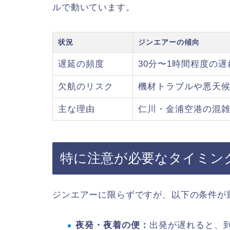
ルで動いています。
状況
ジンエアーの傾向
遅延の頻度
30分〜1時間程度の
欠航のリスク
機材トラブルや悪天
主な理由
仁川・金浦空港の混
特に注意が必要なタイミン
ジンエアーに限らずですが、以下の条件が
夜発・夜着の便：
出発が遅れると、