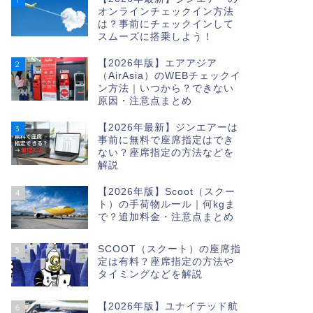
オンラインチェックイン方法
は？事前にチェックインして
スムーズに搭乗しよう！
【2026年版】エアアジア
2
（AirAsia）のWEBチェックイ
ン方法｜いつから？できない
原因・注意点まとめ
【2026年最新】ジンエアーは
3
事前に無料で座席指定はでき
ない？座席指定の方法などを
解説
【2026年版】Scoot（スクー
4
ト）の手荷物ルール｜何kgま
で？追加料金・注意点まとめ
SCOOT（スクート）の座席指
5
定は有料？座席指定の方法や
タイミングなどを解説
【2026年版】ユナイテッド航
6