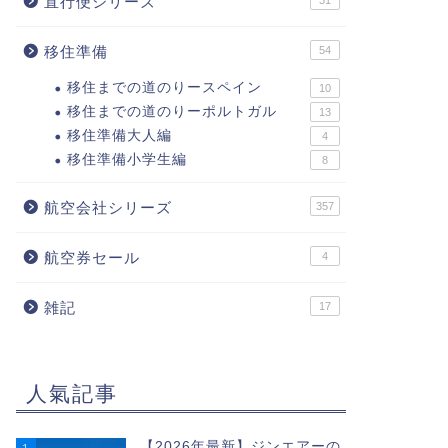
直行便シリーズ
31
移住準備
54
移住までの道のりースペイン
10
移住までの道のりーポルトガル
13
移住準備大人編
4
移住準備小学生編
8
航空会社シリーズ
357
航空券セール
4
雑記
17
人氣記事
【2026年最新】ジンエアーの
1