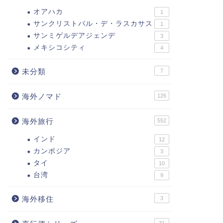
オアハカ
1
サンクリストバル・デ・ラスカサス
1
サンミゲルデアジェンデ
3
メキシコシティ
4
未分類
7
海外ノマド
126
海外旅行
552
インド
12
カンボジア
3
タイ
10
台湾
9
海外移住
3