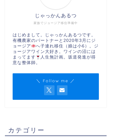
じゃっかんあるつ
家族でジョージア移住準備中
はじめまして。じゃっかんあるつです。
有機農家のパートナーと2020年3月にジ
ョージア
へ子連れ移住（娘は小6）。ジ
ョージアワイン大好き。ワインの沼には
まってます
人生無計画。坂道発進が得
意な整体師。
＼ Follow me ／
カテゴリー