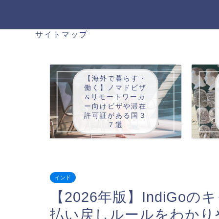
サイトマップ
【海外で暮らす・
働く】ノマドビザ
&リモートワーカ
ー向けビザや滞在
許可証がある国３
７選
インド
【2026年版】IndiG
払い戻しルールをわかり