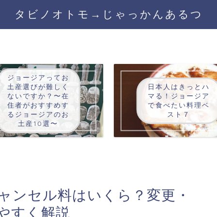
タビノオトモ→じゃっかんあるつ
ジョージアってお
土産選びが難しく
日本人はきっとハ
ないですか？〜在
マる！ジョージア
住者がおすすめす
で食べたい料理ベ
るジョージアのお
スト７
土産10選〜
oのキャンセル料はいくら？変更・
やすく解説