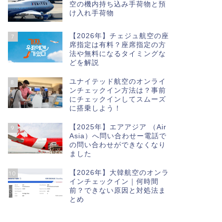
空の機内持ち込み手荷物と預
け入れ手荷物
【2026年】チェジュ航空の座
7
席指定は有料？座席指定の方
法や無料になるタイミングな
どを解説
ユナイテッド航空のオンライ
8
ンチェックイン方法は？事前
にチェックインしてスムーズ
に搭乗しよう！
【2025年】エアアジア （Air
9
Asia）へ問い合わせー電話で
の問い合わせができなくなり
ました
【2026年】大韓航空のオンラ
10
インチェックイン｜何時間
前？できない原因と対処法ま
とめ