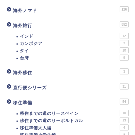
126
海外ノマド
552
海外旅行
インド
12
カンボジア
3
タイ
10
台湾
9
3
海外移住
31
直行便シリーズ
54
移住準備
移住までの道のりースペイン
10
移住までの道のりーポルトガル
13
移住準備大人編
4
8