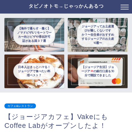
タビノオトモ→じゃっかんあるつ
ジョージアってお土産選
【海外で暮らす・働く】
びが難しくないです
ノマドビザ&リモートワー
か？〜在住者がおすすめ
カー向けビザや滞在許可
するジョージアのお土産
証がある国３７選
10選〜
日本人はきっとハマる！
【ジョージア生活】ジョ
ジョージアで食べたい料
ージア
の銀行口座を30
理ベスト７
分で開設できました
カフェ&レストラン
【ジョージアカフェ】Vakeにも
Coffee Labがオープンしたよ！