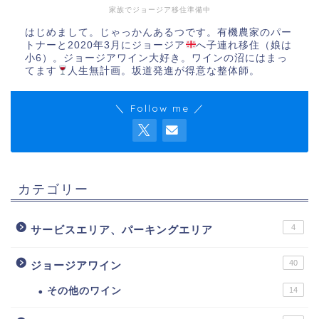
家族でジョージア移住準備中
はじめまして。じゃっかんあるつです。有機農家のパー
トナーと2020年3月にジョージア
へ子連れ移住（娘は
小6）。ジョージアワイン大好き。ワインの沼にはまっ
てます
人生無計画。坂道発進が得意な整体師。
＼ Follow me ／
カテゴリー
4
サービスエリア、パーキングエリア
40
ジョージアワイン
その他のワイン
14