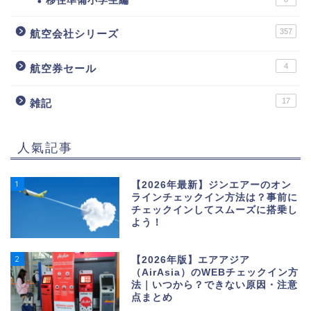
移住準備小学生編
357
航空会社シリーズ
4
航空券セール
17
雑記
人氣記事
1
【2026年最新】ジンエアーのオン
ラインチェックイン方法は？事前に
チェックインしてスムーズに搭乗し
よう！
2
【2026年版】エアアジア
（AirAsia）のWEBチェックイン方
法｜いつから？できない原因・注意
点まとめ