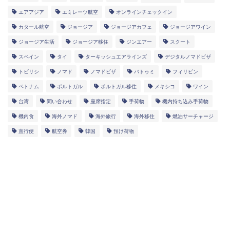
エアアジア
エミレーツ航空
オンラインチェックイン
カタール航空
ジョージア
ジョージアカフェ
ジョージアワイン
ジョージア生活
ジョージア移住
ジンエアー
スクート
スペイン
タイ
ターキッシュエアラインズ
デジタルノマドビザ
トビリシ
ノマド
ノマドビザ
バトゥミ
フィリピン
ベトナム
ポルトガル
ポルトガル移住
メキシコ
ワイン
台湾
問い合わせ
座席指定
手荷物
機内持ち込み手荷物
機内食
海外ノマド
海外旅行
海外移住
燃油サーチャージ
直行便
航空券
韓国
預け荷物