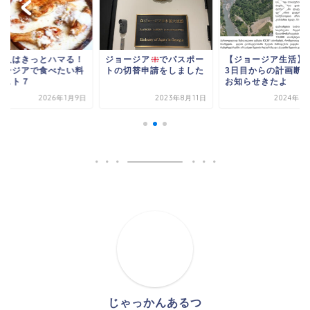
本人はきっとハマる！
ジョージア
でパスポー
【ジョージア生活】
ョージアで食べたい料
トの切替申請をしました
3日目からの計画断
ベスト７
お知らせきたよ
2026年1月9日
2023年8月11日
2024年6
じゃっかんあるつ