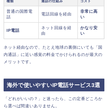
種類
通話の仕組み
コスト
普通の国際電
非常に高
電話回線を経由
話
い
ネット回線を経
かなり安
IP電話
由
い
ネット経由なので、たとえ地球の裏側にいても「国
内通話」に近い感覚の料金でかけられるのが最大の
メリットです。
海外で使いやすいIP電話サービス3選
「どれがいいの？」と迷ったら、この定番どころか
ら選べば間違いありません。