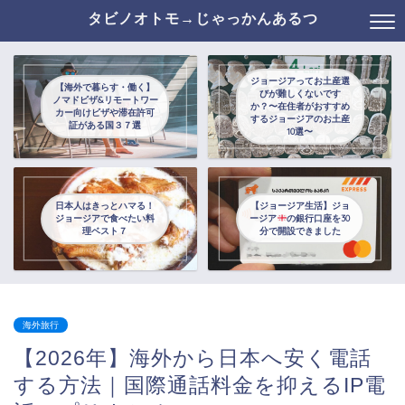
タビノオトモ→じゃっかんあるつ
ジョージアってお土産選
【海外で暮らす・働く】
びが難しくないです
ノマドビザ&リモートワー
か？〜在住者がおすすめ
カー向けビザや滞在許可
するジョージアのお土産
証がある国３７選
10選〜
日本人はきっとハマる！
【ジョージア生活】ジョ
ジョージアで食べたい料
ージア
の銀行口座を30
理ベスト７
分で開設できました
海外旅行
【2026年】海外から日本へ安く電話
する方法｜国際通話料金を抑えるIP電