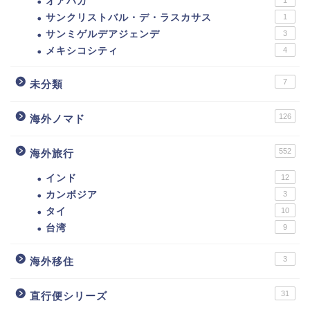
オアハカ
サンクリストバル・デ・ラスカサス
1
サンミゲルデアジェンデ
3
メキシコシティ
4
7
未分類
126
海外ノマド
552
海外旅行
インド
12
カンボジア
3
タイ
10
台湾
9
3
海外移住
31
直行便シリーズ