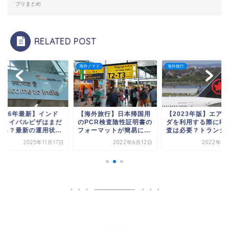
プリまとめ
RELATED POST
ド
海外ノマド
海外旅行
2026年最新】インド
【海外旅行】日本帰国用
【2023年版】エア
アライバルビザはまだ
のPCR検査陰性証明書の
ダを利用する際にPC
える？最新の運用状...
フォーマットが簡易に...
査は必要？トランジ..
2025年11月17日
2022年6月12日
2022年9