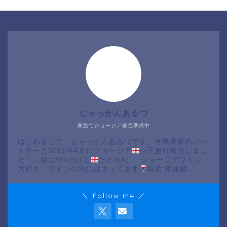
じゃっかんあるつ
家族でジョージア移住準備中
はじめまして。じゃっかんあるつです。有機農家のパー
トナーと2021年4月にジョージア
へ子連れ移住しまし
た！（娘は中1だけど
だと小6）。ジョージアワイン
大好き。ワインの沼にはまってます
氣功 整体師。
＼ Follow me ／