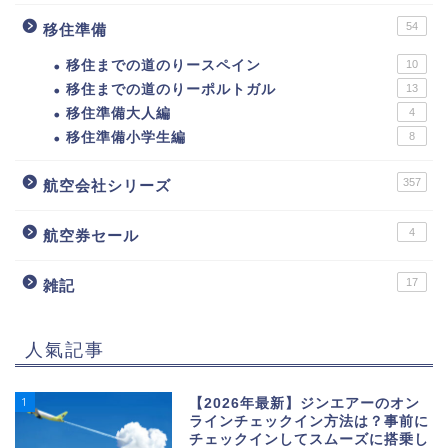
54
移住準備
移住までの道のりースペイン
10
移住までの道のりーポルトガル
13
移住準備大人編
4
移住準備小学生編
8
357
航空会社シリーズ
4
航空券セール
17
雑記
人氣記事
1
【2026年最新】ジンエアーのオン
ラインチェックイン方法は？事前に
チェックインしてスムーズに搭乗し