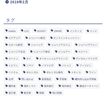
2019年2月
タグ
IndiGo
LCC
SCOOT
ZIPAIR
インディゴ
インド
エアアジア
エミレーツ航空
オンラインチェックイン
カタール航空
ジョージア
ジョージアカフェ
ジョージアワイン
ジョージア生活
ジョージア移住
ジンエアー
スクート
スペイン
タイ
ターキッシュエアラインズ
デジタルノマドビザ
トビリシ
ノマド
ノマドビザ
バトゥミ
フィリピン
ベトナム
ポルトガル
ポルトガル移住
メキシコ
ワイン
台湾
問い合わせ
座席指定
手荷物
機内持ち込み手荷物
機内食
海外ノマド
海外旅行
海外移住
燃油サーチャージ
直行便
航空券
韓国
預け荷物