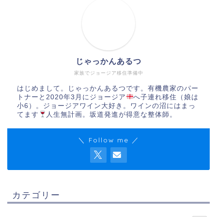
じゃっかんあるつ
家族でジョージア移住準備中
はじめまして。じゃっかんあるつです。有機農家のパー
トナーと2020年3月にジョージア
へ子連れ移住（娘は
小6）。ジョージアワイン大好き。ワインの沼にはまっ
てます
人生無計画。坂道発進が得意な整体師。
＼ Follow me ／
カテゴリー