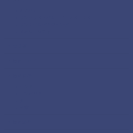
オアハカ
サンクリストバル・デ・ラスカサス
サンミゲルデアジェンデ
メキシコシティ
未分類
海外ノマド
海外旅行
インド
カンボジア
タイ
台湾
海外移住