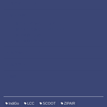
直行便シリーズ
移住準備
移住までの道のりースペイン
移住までの道のりーポルトガル
移住準備大人編
移住準備小学生編
航空会社シリーズ
航空券セール
雑記
TAG
IndiGo
LCC
SCOOT
ZIPAIR