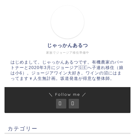
じゃっかんあるつ
家族でジョージア移住準備中
はじめまして。じゃっかんあるつです。有機農家のパー
トナーと2020年3月にジョージア🇬🇪へ子連れ移住（娘
は小6）。ジョージアワイン大好き。ワインの沼にはま
ってます🍷人生無計画。坂道発進が得意な整体師。
＼ Follow me ／
カテゴリー