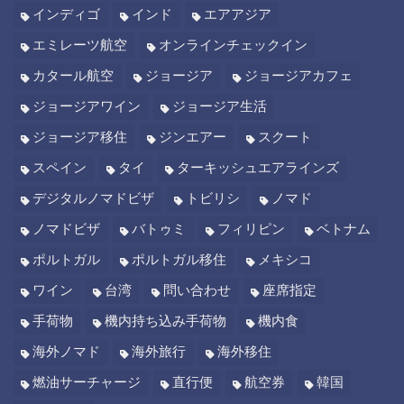
インディゴ
インド
エアアジア
エミレーツ航空
オンラインチェックイン
カタール航空
ジョージア
ジョージアカフェ
ジョージアワイン
ジョージア生活
ジョージア移住
ジンエアー
スクート
スペイン
タイ
ターキッシュエアラインズ
デジタルノマドビザ
トビリシ
ノマド
ノマドビザ
バトゥミ
フィリピン
ベトナム
ポルトガル
ポルトガル移住
メキシコ
ワイン
台湾
問い合わせ
座席指定
手荷物
機内持ち込み手荷物
機内食
海外ノマド
海外旅行
海外移住
燃油サーチャージ
直行便
航空券
韓国