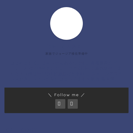
じゃっかんあるつ
家族でジョージア移住準備中
はじめまして。じゃっかんあるつです。有機農家のパー
トナーと2021年4月にジョージア🇬🇪へ子連れ移住しま
した！（娘は中1だけど🇬🇪だと小6）。ジョージアワイ
ン大好き。ワインの沼にはまってます🍷氣功 整体師。
＼ Follow me ／
CATEGORY