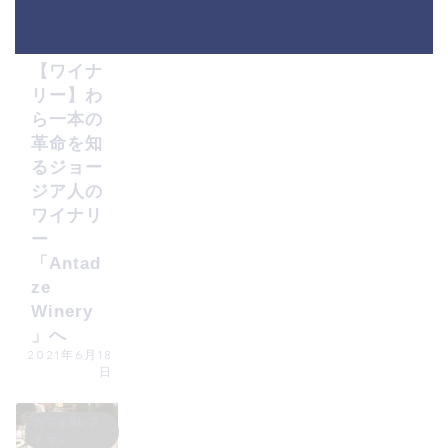
ジョージアワ
イン
HOME
クヴェヴリ
【ワイナ
リー】わ
ら一本の
革命を知
るジョー
ジア人の
ワイナリ
ー
「Antad
ze
Winery
」へ
2021年6月18
日
カフェ&レス
トラン