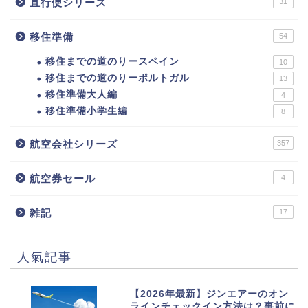
直行便シリーズ
31
移住準備
54
移住までの道のりースペイン
10
移住までの道のりーポルトガル
13
移住準備大人編
4
移住準備小学生編
8
航空会社シリーズ
357
航空券セール
4
雑記
17
人氣記事
1
【2026年最新】ジンエアーのオン
ラインチェックイン方法は？事前に