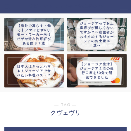
タビノオトモ→じゃっかんあるつ
ジョージアってお土
【海外で暮らす・働
産選びが難しくない
く】ノマドビザ&リ
ですか？〜在住者が
モートワーカー向け
おすすめするジョー
ビザや滞在許可証が
ジアのお土産10
ある国３７選
選〜
【ジョージア生活】
日本人はきっとハマ
ジョージア🇬🇪の銀
る！ジョージアで食
行口座を30分で開
べたい料理ベスト７
設できました
― TAG ―
クヴェヴリ