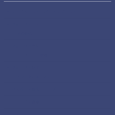
サービスエリア、パーキングエリア
ジョージアワイン
その他のワイン
ジョージア生活
シュタイナー学校
ジョージア紹介
カフェ&レストラン
パスポート紛失シリーズ
フィリピン留学
メキシコ