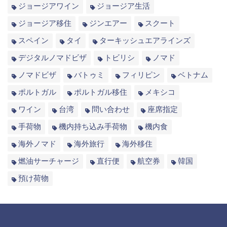
ジョージアワイン
ジョージア生活
ジョージア移住
ジンエアー
スクート
スペイン
タイ
ターキッシュエアラインズ
デジタルノマドビザ
トビリシ
ノマド
ノマドビザ
バトゥミ
フィリピン
ベトナム
ポルトガル
ポルトガル移住
メキシコ
ワイン
台湾
問い合わせ
座席指定
手荷物
機内持ち込み手荷物
機内食
海外ノマド
海外旅行
海外移住
燃油サーチャージ
直行便
航空券
韓国
預け荷物