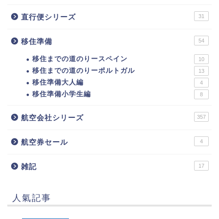
直行便シリーズ
31
移住準備
54
移住までの道のりースペイン
10
移住までの道のりーポルトガル
13
移住準備大人編
4
移住準備小学生編
8
航空会社シリーズ
357
航空券セール
4
雑記
17
人氣記事