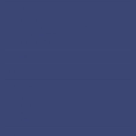
メキシコ
オアハカ
サンクリストバル・デ・ラスカサス
サンミゲルデアジェンデ
メキシコシティ
未分類
海外ノマド
海外旅行
インド
カンボジア
タイ
台湾
海外移住