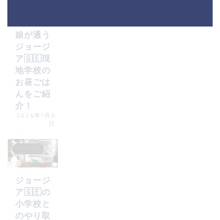
シュタイナー
学校
HOME
シュタイナー教育
娘が通う
ジョージ
ア🇬🇪現
地学校の
お昼ごは
んをご紹
介！
2026年1月6
日
移住準備
ジョージ
ア🇬🇪の
小学校と
のやり取