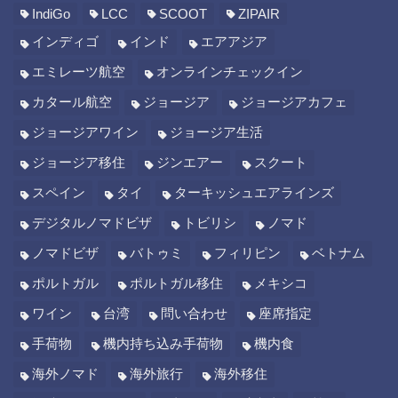
IndiGo
LCC
SCOOT
ZIPAIR
インディゴ
インド
エアアジア
エミレーツ航空
オンラインチェックイン
カタール航空
ジョージア
ジョージアカフェ
ジョージアワイン
ジョージア生活
ジョージア移住
ジンエアー
スクート
スペイン
タイ
ターキッシュエアラインズ
デジタルノマドビザ
トビリシ
ノマド
ノマドビザ
バトゥミ
フィリピン
ベトナム
ポルトガル
ポルトガル移住
メキシコ
ワイン
台湾
問い合わせ
座席指定
手荷物
機内持ち込み手荷物
機内食
海外ノマド
海外旅行
海外移住