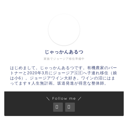
じゃっかんあるつ
家族でジョージア移住準備中
はじめまして。じゃっかんあるつです。有機農家のパー
トナーと2020年3月にジョージア🇬🇪へ子連れ移住（娘
は小6）。ジョージアワイン大好き。ワインの沼にはま
ってます🍷人生無計画。坂道発進が得意な整体師。
＼ Follow me ／