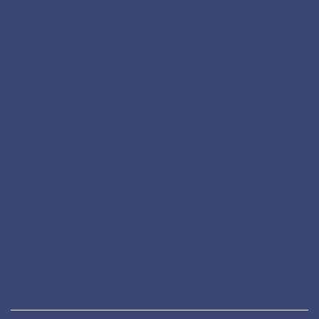
直行便シリーズ
移住準備
移住までの道のりースペイン
移住までの道のりーポルトガル
移住準備大人編
移住準備小学生編
航空会社シリーズ
航空券セール
雑記
TAG