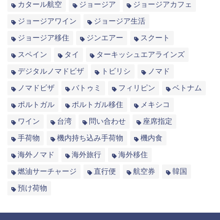
カタール航空
ジョージア
ジョージアカフェ
ジョージアワイン
ジョージア生活
ジョージア移住
ジンエアー
スクート
スペイン
タイ
ターキッシュエアラインズ
デジタルノマドビザ
トビリシ
ノマド
ノマドビザ
バトゥミ
フィリピン
ベトナム
ポルトガル
ポルトガル移住
メキシコ
ワイン
台湾
問い合わせ
座席指定
手荷物
機内持ち込み手荷物
機内食
海外ノマド
海外旅行
海外移住
燃油サーチャージ
直行便
航空券
韓国
預け荷物