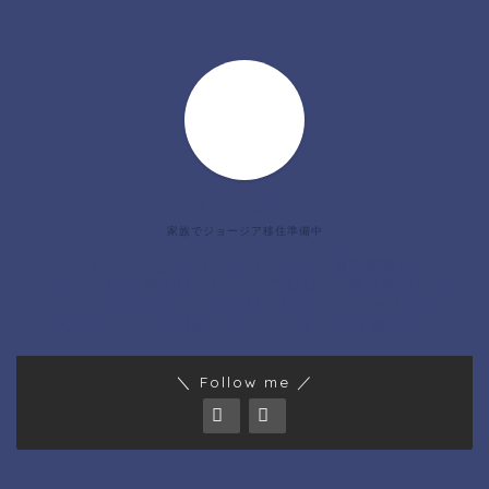
じゃっかんあるつ
家族でジョージア移住準備中
はじめまして。じゃっかんあるつです。有機農家のパー
トナーと2021年4月にジョージア🇬🇪へ子連れ移住しま
した！（娘は中1だけど🇬🇪だと小6）。ジョージアワイ
ン大好き。ワインの沼にはまってます🍷氣功 整体師。
＼ Follow me ／