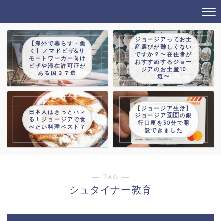
タビノオトモ→じゃっかんあるつ
ジョージアってお土
【海外で暮らす・働
産選びが難しくない
く】ノマドビザ&リ
ですか？〜在住者が
モートワーカー向け
おすすめするジョー
ビザや滞在許可証が
ジアのお土産10
ある国３７選
選〜
【ジョージア生活】
日本人はきっとハマ
ジョージア🇬🇪の銀
る！ジョージアで食
行口座を30分で開
べたい料理ベスト７
設できました
― TAG ―
シュタイナー教育