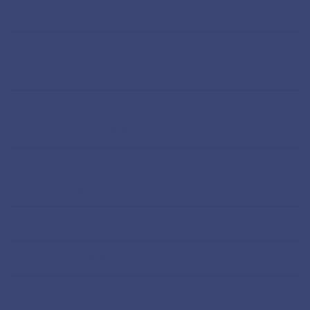
サービスエリア、パーキングエリア
ジョージアワイン
その他のワイン
ジョージア生活
シュタイナー学校
ジョージア紹介
カフェ&レストラン
パスポート紛失シリーズ
フィリピン留学
メキシコ