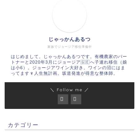
じゃっかんあるつ
家族でジョージア移住準備中
はじめまして。じゃっかんあるつです。有機農家のパー
トナーと2020年3月にジョージア🇬🇪へ子連れ移住（娘
は小6）。ジョージアワイン大好き。ワインの沼にはま
ってます🍷人生無計画。坂道発進が得意な整体師。
＼ Follow me ／
カテゴリー