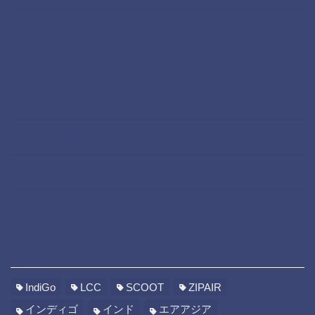
移住準備
移住までの道のりースペイン
移住までの道のりーポルトガル
移住準備大人編
移住準備小学生編
航空会社シリーズ
航空券セール
雑記
TAG
IndiGo
LCC
SCOOT
ZIPAIR
インディゴ
インド
エアアジア