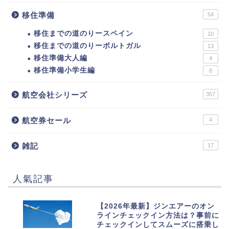
移住準備
54
移住までの道のりースペイン
10
移住までの道のりーポルトガル
13
移住準備大人編
4
移住準備小学生編
8
航空会社シリーズ
357
航空券セール
4
雑記
17
人氣記事
1
【2026年最新】ジンエアーのオン
ラインチェックイン方法は？事前に
チェックインしてスムーズに搭乗し