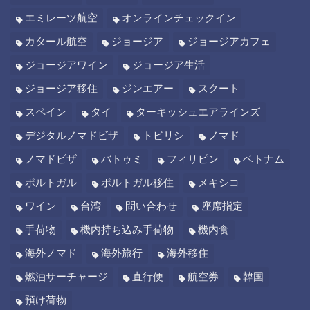
エミレーツ航空
オンラインチェックイン
カタール航空
ジョージア
ジョージアカフェ
ジョージアワイン
ジョージア生活
ジョージア移住
ジンエアー
スクート
スペイン
タイ
ターキッシュエアラインズ
デジタルノマドビザ
トビリシ
ノマド
ノマドビザ
バトゥミ
フィリピン
ベトナム
ポルトガル
ポルトガル移住
メキシコ
ワイン
台湾
問い合わせ
座席指定
手荷物
機内持ち込み手荷物
機内食
海外ノマド
海外旅行
海外移住
燃油サーチャージ
直行便
航空券
韓国
預け荷物