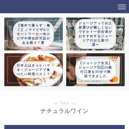
タビノオトモ→じゃっかんあるつ
ジョージアってお土
【海外で暮らす・働
産選びが難しくない
く】ノマドビザ&リ
ですか？〜在住者が
モートワーカー向け
おすすめするジョー
ビザや滞在許可証が
ジアのお土産10
ある国３７選
選〜
【ジョージア生活】
日本人はきっとハマ
ジョージア🇬🇪の銀
る！ジョージアで食
行口座を30分で開
べたい料理ベスト７
設できました
― TAG ―
ナチュラルワイン