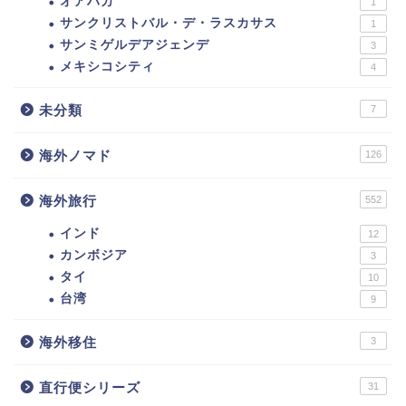
オアハカ
1
サンクリストバル・デ・ラスカサス
1
サンミゲルデアジェンデ
3
メキシコシティ
4
未分類
7
海外ノマド
126
海外旅行
552
インド
12
カンボジア
3
タイ
10
台湾
9
海外移住
3
直行便シリーズ
31