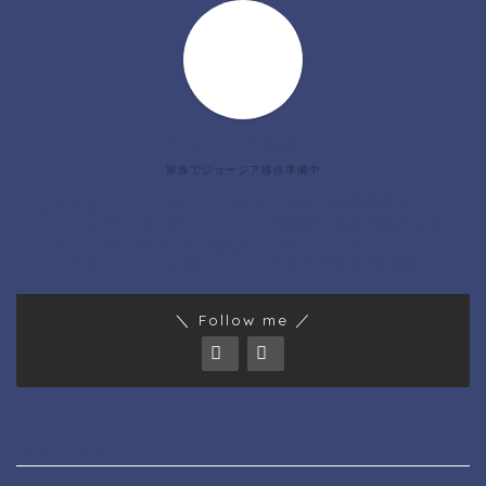
じゃっかんあるつ
家族でジョージア移住準備中
はじめまして。じゃっかんあるつです。有機農家のパー
トナーと2021年4月にジョージア🇬🇪へ子連れ移住しま
した！（娘は中1だけど🇬🇪だと小6）。ジョージアワイ
ン大好き。ワインの沼にはまってます🍷氣功 整体師。
＼ Follow me ／
CATEGORY