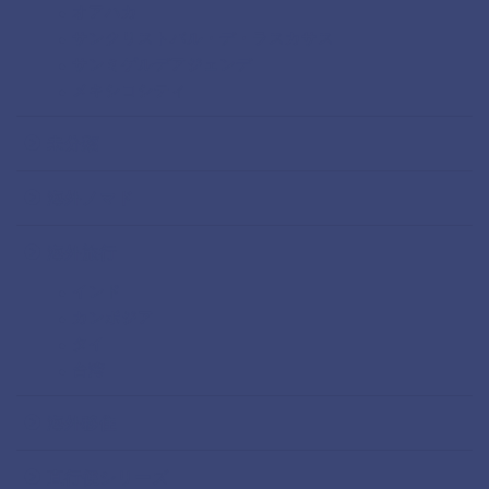
オアハカ
サンクリストバル・デ・ラスカサス
サンミゲルデアジェンデ
メキシコシティ
未分類
海外ノマド
海外旅行
インド
カンボジア
タイ
台湾
海外移住
直行便シリーズ