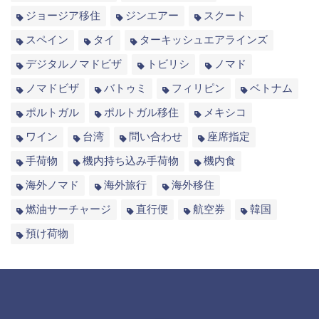
ジョージア移住
ジンエアー
スクート
スペイン
タイ
ターキッシュエアラインズ
デジタルノマドビザ
トビリシ
ノマド
ノマドビザ
バトゥミ
フィリピン
ベトナム
ポルトガル
ポルトガル移住
メキシコ
ワイン
台湾
問い合わせ
座席指定
手荷物
機内持ち込み手荷物
機内食
海外ノマド
海外旅行
海外移住
燃油サーチャージ
直行便
航空券
韓国
預け荷物