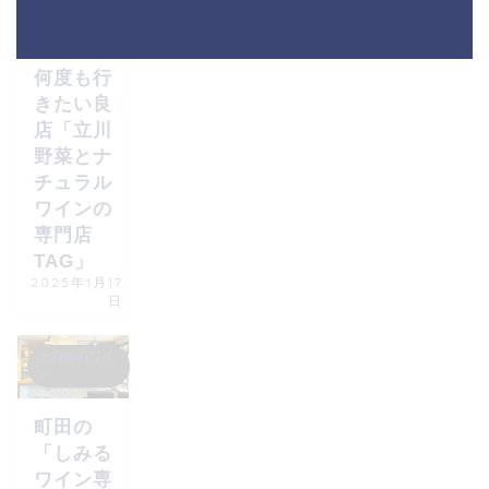
その他のワイ
ン
HOME
ナチュラルワイン
何度も行
きたい良
店「立川
野菜とナ
チュラル
ワインの
専門店
TAG」
2025年1月17
日
その他のワイ
ン
町田の
「しみる
ワイン専