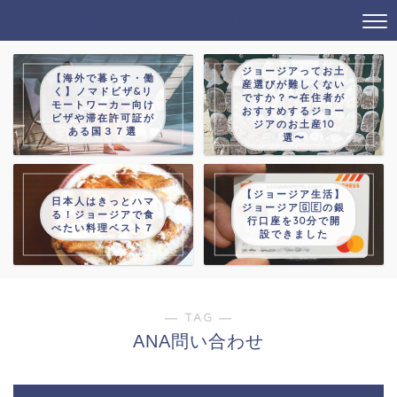
タビノオトモ→じゃっかんあるつ
ジョージアってお土
【海外で暮らす・働
産選びが難しくない
く】ノマドビザ&リ
ですか？〜在住者が
モートワーカー向け
おすすめするジョー
ビザや滞在許可証が
ジアのお土産10
ある国３７選
選〜
【ジョージア生活】
日本人はきっとハマ
ジョージア🇬🇪の銀
る！ジョージアで食
行口座を30分で開
べたい料理ベスト７
設できました
― TAG ―
ANA問い合わせ