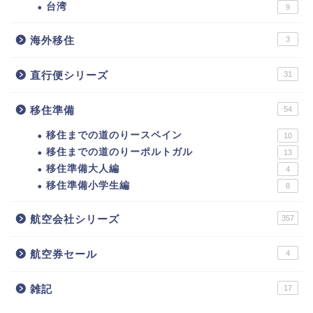
台湾
9
海外移住
3
直行便シリーズ
31
移住準備
54
移住までの道のりースペイン
10
移住までの道のりーポルトガル
13
移住準備大人編
4
移住準備小学生編
8
航空会社シリーズ
357
航空券セール
4
雑記
17