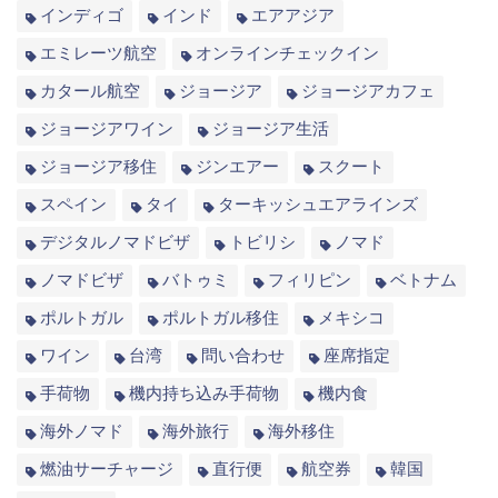
インディゴ
インド
エアアジア
エミレーツ航空
オンラインチェックイン
カタール航空
ジョージア
ジョージアカフェ
ジョージアワイン
ジョージア生活
ジョージア移住
ジンエアー
スクート
スペイン
タイ
ターキッシュエアラインズ
デジタルノマドビザ
トビリシ
ノマド
ノマドビザ
バトゥミ
フィリピン
ベトナム
ポルトガル
ポルトガル移住
メキシコ
ワイン
台湾
問い合わせ
座席指定
手荷物
機内持ち込み手荷物
機内食
海外ノマド
海外旅行
海外移住
燃油サーチャージ
直行便
航空券
韓国