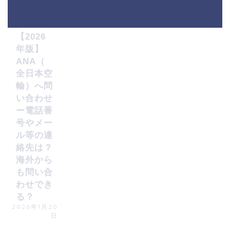
海外ノマド
HOME
ANA問い合わせ
【2026
年版】
ANA（
全日本空
輸）へ問
い合わせ
ー電話番
号やメー
ル等の連
絡先は？
海外から
も問い合
わせでき
る？
2026年1月20
日