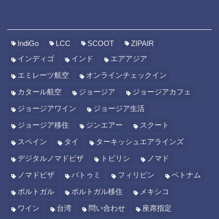
TAG
IndiGo
LCC
SCOOT
ZIPAIR
インディゴ
インド
エアアジア
エミレーツ航空
オンラインチェックイン
カタール航空
ジョージア
ジョージアカフェ
ジョージアワイン
ジョージア生活
ジョージア移住
ジンエアー
スクート
スペイン
タイ
ターキッシュエアラインズ
デジタルノマドビザ
トビリシ
ノマド
ノマドビザ
バトゥミ
フィリピン
ベトナム
ポルトガル
ポルトガル移住
メキシコ
ワイン
台湾
問い合わせ
座席指定