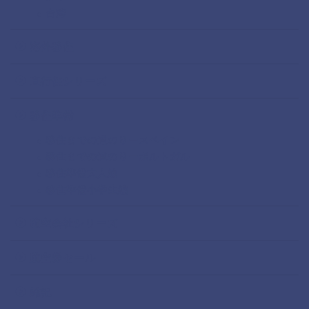
台湾
海外移住
直行便シリーズ
移住準備
移住までの道のりースペイン
移住までの道のりーポルトガル
移住準備大人編
移住準備小学生編
航空会社シリーズ
航空券セール
雑記