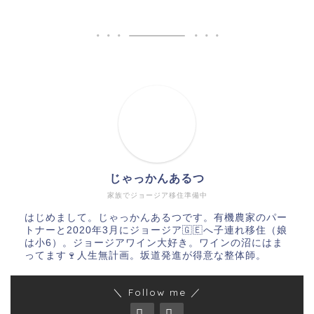
じゃっかんあるつ
家族でジョージア移住準備中
はじめまして。じゃっかんあるつです。有機農家のパー
トナーと2020年3月にジョージア🇬🇪へ子連れ移住（娘
は小6）。ジョージアワイン大好き。ワインの沼にはま
ってます🍷人生無計画。坂道発進が得意な整体師。
＼ Follow me ／