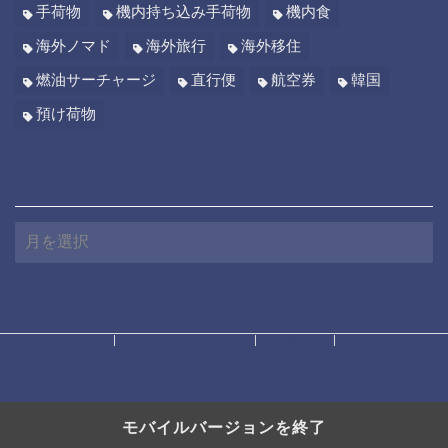
手荷物
機内持ち込み手荷物
機内食
海外ノマド
海外旅行
海外移住
燃油サーチャージ
直行便
航空券
韓国
預け荷物
ARCHIVE
A
R
C
H
I
V
E
プライバシーポリシー
免責事項
2019–2026 タビノオトモ
モバイルバージョンを終了