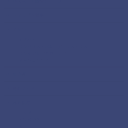
パスポート紛失シリーズ
フィリピン留学
メキシコ
オアハカ
サンクリストバル・デ・ラスカサス
サンミゲルデアジェンデ
メキシコシティ
未分類
海外ノマド
海外旅行
インド
カンボジア
タイ