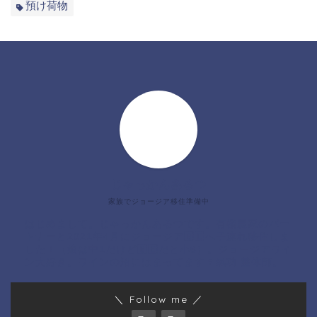
預け荷物
じゃっかんあるつ
家族でジョージア移住準備中
はじめまして。じゃっかんあるつです。有機農家のパー
トナーと2021年4月にジョージア🇬🇪へ子連れ移住しま
した！（娘は中1だけど🇬🇪だと小6）。ジョージアワイ
ン大好き。ワインの沼にはまってます🍷氣功 整体師。
＼ Follow me ／