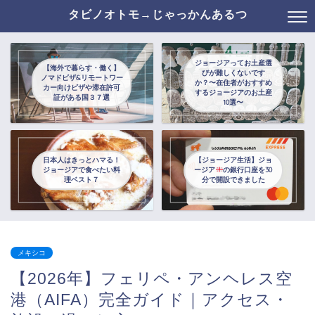
タビノオトモ→じゃっかんあるつ
ジョージアってお土産選
【海外で暮らす・働く】
びが難しくないです
ノマドビザ&リモートワー
か？〜在住者がおすすめ
カー向けビザや滞在許可
するジョージアのお土産
証がある国３７選
10選〜
日本人はきっとハマる！
【ジョージア生活】ジョ
ジョージアで食べたい料
ージア
の銀行口座を30
理ベスト７
分で開設できました
メキシコ
【2026年】フェリペ・アンヘレス空
港（AIFA）完全ガイド｜アクセス・