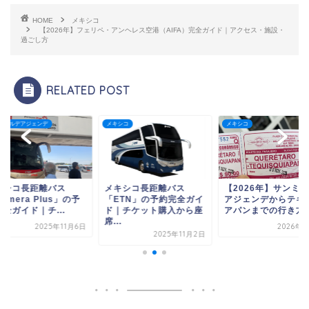
HOME
メキシコ
【2026年】フェリペ・アンヘレス空港（AIFA）完全ガイド｜アクセス・施設・
過ごし方
RELATED POST
ンデ
メキシコ
メキシコ
離バス
メキシコ長距離バス
【2026年】サンミゲル
Plus」の予
「ETN」の予約完全ガイ
アジェンデからテキスキ
「
チ...
ド｜チケット購入から座
アパンまでの行き方
席...
025年11月6日
2026年1月6日
2025年11月2日