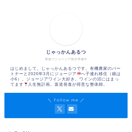
じゃっかんあるつ
家族でジョージア移住準備中
はじめまして。じゃっかんあるつです。有機農家のパー
トナーと2020年3月にジョージア
へ子連れ移住（娘は
小6）。ジョージアワイン大好き。ワインの沼にはまっ
てます
人生無計画。坂道発進が得意な整体師。
＼ Follow me ／