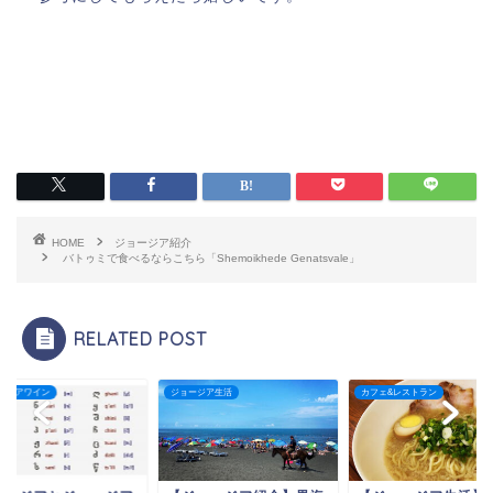
HOME
ジョージア紹介
バトゥミで食べるならこちら「Shemoikhede Genatsvale」
RELATED POST
ージア生活
カフェ&レストラン
ジョージアワイン