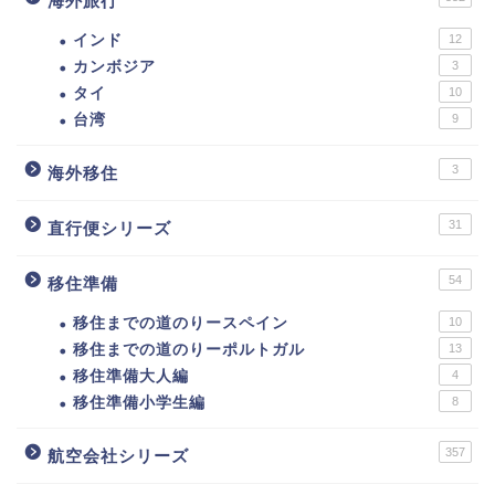
海外旅行
インド
12
カンボジア
3
タイ
10
台湾
9
3
海外移住
31
直行便シリーズ
54
移住準備
移住までの道のりースペイン
10
移住までの道のりーポルトガル
13
移住準備大人編
4
移住準備小学生編
8
357
航空会社シリーズ