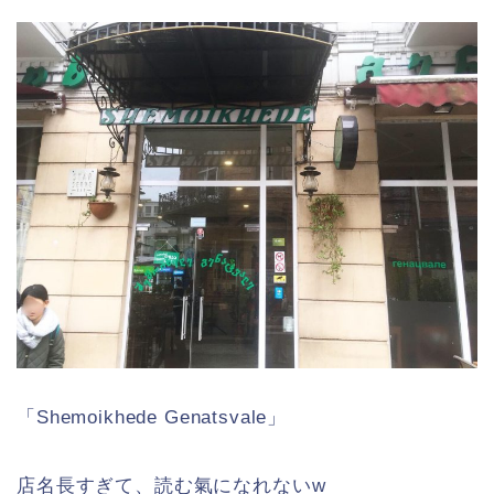
「Shemoikhede Genatsvale」
店名長すぎて、読む氣になれないw