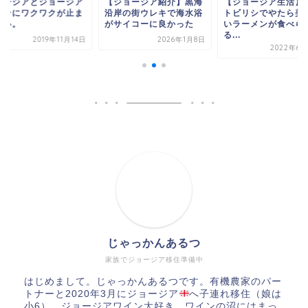
ジョージア紹介】黒海
【ジョージア生活】最近
ジョージアとジョー
岸の街ウレキで海水浴
トビリシでやたら美味し
ワインにワクワクが
サイコーに良かった
いラーメンが食べられ
らない。
る...
2026年1月8日
2019年11
2022年6月26日
じゃっかんあるつ
家族でジョージア移住準備中
はじめまして。じゃっかんあるつです。有機農家のパー
トナーと2020年3月にジョージア
へ子連れ移住（娘は
小6）。ジョージアワイン大好き。ワインの沼にはまっ