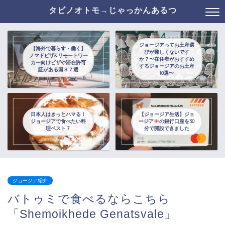
タビノオトモ→じゃっかんあるつ
ジョージアってお土産選
【海外で暮らす・働く】
びが難しくないです
ノマドビザ&リモートワー
か？〜在住者がおすすめ
カー向けビザや滞在許可
するジョージアのお土産
証がある国３７選
10選〜
日本人はきっとハマる！
【ジョージア生活】ジョ
ジョージアで食べたい料
ージア
の銀行口座を30
理ベスト７
分で開設できました
ジョージア紹介
バトゥミで食べるならこちら
「Shemoikhede Genatsvale」