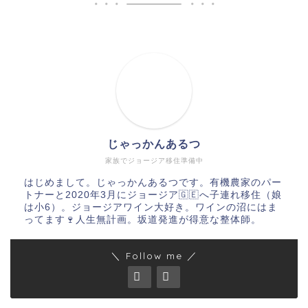
じゃっかんあるつ
家族でジョージア移住準備中
はじめまして。じゃっかんあるつです。有機農家のパー
トナーと2020年3月にジョージア🇬🇪へ子連れ移住（娘
は小6）。ジョージアワイン大好き。ワインの沼にはま
ってます🍷人生無計画。坂道発進が得意な整体師。
＼ Follow me ／