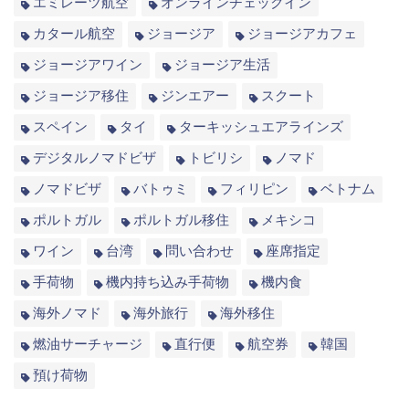
エミレーツ航空
オンラインチェックイン
カタール航空
ジョージア
ジョージアカフェ
ジョージアワイン
ジョージア生活
ジョージア移住
ジンエアー
スクート
スペイン
タイ
ターキッシュエアラインズ
デジタルノマドビザ
トビリシ
ノマド
ノマドビザ
バトゥミ
フィリピン
ベトナム
ポルトガル
ポルトガル移住
メキシコ
ワイン
台湾
問い合わせ
座席指定
手荷物
機内持ち込み手荷物
機内食
海外ノマド
海外旅行
海外移住
燃油サーチャージ
直行便
航空券
韓国
預け荷物