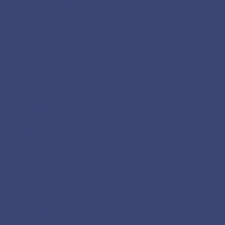
フィリピン留学
メキシコ
オアハカ
サンクリストバル・デ・ラスカサス
サンミゲルデアジェンデ
メキシコシティ
未分類
海外ノマド
海外旅行
インド
カンボジア
タイ
台湾