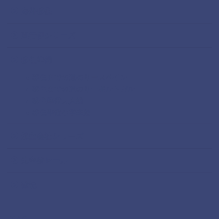
海外移住
直行便シリーズ
移住準備
移住までの道のりースペイン
移住までの道のりーポルトガル
移住準備大人編
移住準備小学生編
航空会社シリーズ
航空券セール
雑記
TAG