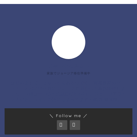
じゃっかんあるつ
家族でジョージア移住準備中
はじめまして。じゃっかんあるつです。有機農家のパー
トナーと2021年4月にジョージア🇬🇪へ子連れ移住しま
した！（娘は中1だけど🇬🇪だと小6）。ジョージアワイ
ン大好き。ワインの沼にはまってます🍷氣功 整体師。
＼ Follow me ／