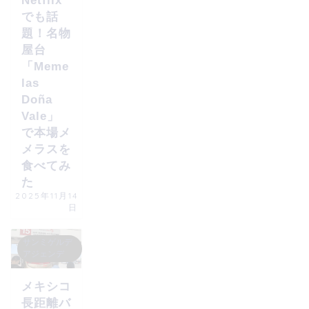
Netflix
でも話
題！名物
屋台
「Meme
las
Doña
Vale」
で本場メ
メラスを
食べてみ
た
2025年11月14
日
サンミゲルデ
アジェンデ
メキシコ
長距離バ