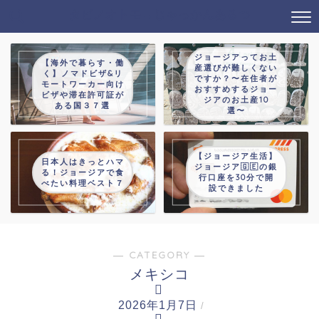
タビノオトモ→じゃっかんあるつ
ジョージアってお土
【海外で暮らす・働
産選びが難しくない
く】ノマドビザ&リ
ですか？〜在住者が
モートワーカー向け
おすすめするジョー
ビザや滞在許可証が
ジアのお土産10
ある国３７選
選〜
【ジョージア生活】
日本人はきっとハマ
ジョージア🇬🇪の銀
る！ジョージアで食
行口座を30分で開
べたい料理ベスト７
設できました
― CATEGORY ―
メキシコ
2026年1月7日
/