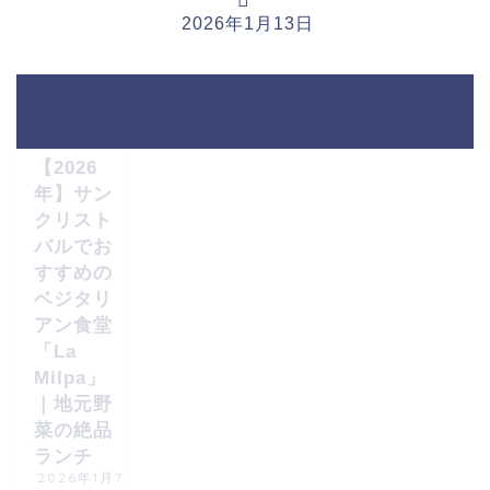
2026年1月13日
サンクリスト
バル・デ・ラ
HOME
メキシコ
スカサス
【2026
年】サン
クリスト
バルでお
すすめの
ベジタリ
アン食堂
「La
Milpa」
｜地元野
菜の絶品
ランチ
2026年1月7