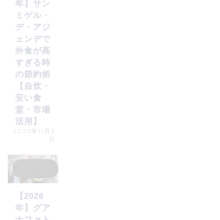
年】サン
ミゲル・
デ・アジ
ェンデで
外食が高
すぎる時
の節約術
【自炊・
安い食
堂・市場
活用】
2025年11月5
日
サンミゲルデ
アジェンデ
【2026
年】グア
ナファト