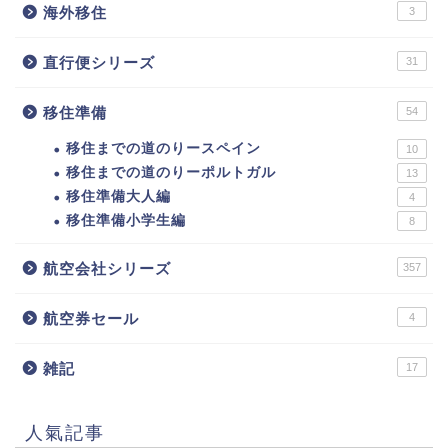
海外移住
3
直行便シリーズ
31
移住準備
54
移住までの道のりースペイン
10
移住までの道のりーポルトガル
13
移住準備大人編
4
移住準備小学生編
8
航空会社シリーズ
357
航空券セール
4
雑記
17
人氣記事