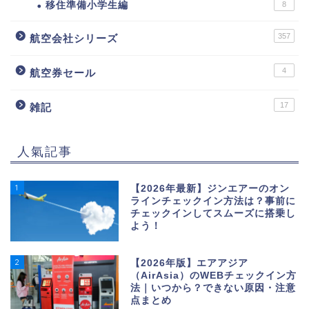
移住準備小学生編
8
357
航空会社シリーズ
4
航空券セール
17
雑記
人氣記事
1
【2026年最新】ジンエアーのオン
ラインチェックイン方法は？事前に
チェックインしてスムーズに搭乗し
よう！
2
【2026年版】エアアジア
（AirAsia）のWEBチェックイン方
法｜いつから？できない原因・注意
点まとめ