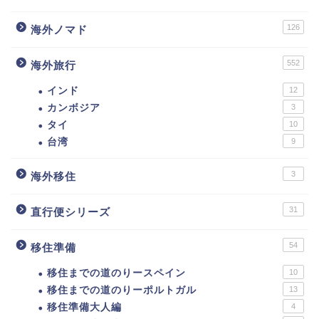
126
海外ノマド
552
海外旅行
インド
12
カンボジア
3
タイ
10
台湾
9
3
海外移住
31
直行便シリーズ
54
移住準備
移住までの道のりースペイン
10
移住までの道のりーポルトガル
13
移住準備大人編
4