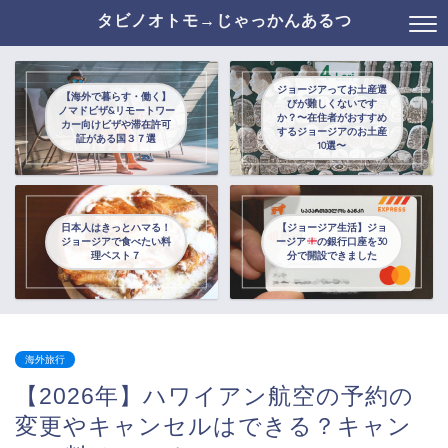
タビノオトモ→じゃっかんあるつ
ジョージアってお土産選
【海外で暮らす・働く】
びが難しくないです
ノマドビザ&リモートワー
か？〜在住者がおすすめ
カー向けビザや滞在許可
するジョージアのお土産
証がある国３７選
10選〜
日本人はきっとハマる！
【ジョージア生活】ジョ
ジョージアで食べたい料
ージア
の銀行口座を30
理ベスト７
分で開設できました
海外旅行
【2026年】ハワイアン航空の予約の
変更やキャンセルはできる？キャン