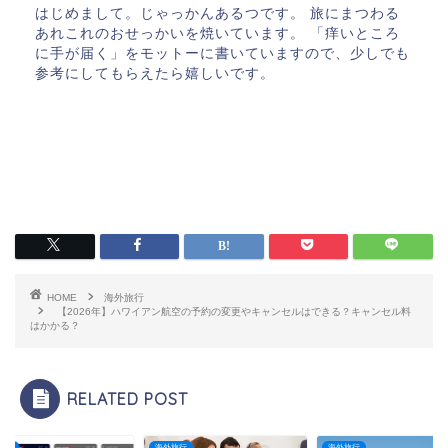
はじめまして。じゃっかんあるつです。 旅にまつわる
あれこれのおせっかいを焼いています。 「痒いところ
に手が届く」をモットーに書いていますので、少しでも
参考にしてもらえたら嬉しいです。
HOME
海外旅行
【2026年】ハワイアン航空の予約の変更やキャンセルはできる？キャンセル料
はかかる？
RELATED POST
旅行
海外旅行
海外旅行