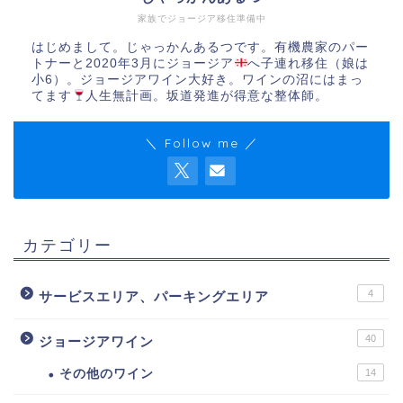
家族でジョージア移住準備中
はじめまして。じゃっかんあるつです。有機農家のパー
トナーと2020年3月にジョージア
へ子連れ移住（娘は
小6）。ジョージアワイン大好き。ワインの沼にはまっ
てます
人生無計画。坂道発進が得意な整体師。
＼ Follow me ／
カテゴリー
4
サービスエリア、パーキングエリア
40
ジョージアワイン
その他のワイン
14