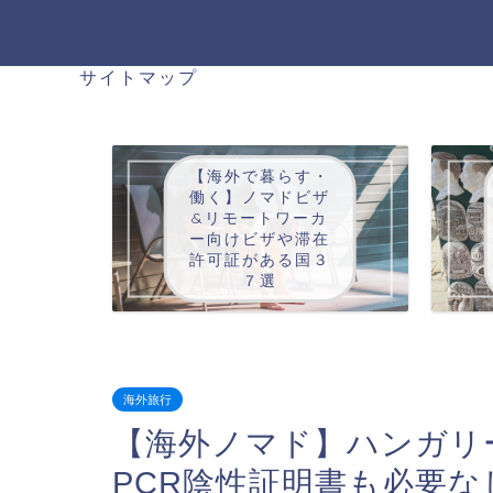
サイトマップ
【海外で暮らす・
働く】ノマドビザ
&リモートワーカ
ー向けビザや滞在
許可証がある国３
７選
海外旅行
【海外ノマド】ハンガリ
PCR陰性証明書も必要