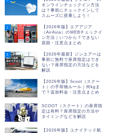
オンラインチェックイン方法
は？事前にチェックインして
スムーズに搭乗しよう！
【2026年版】エアアジア
2
（AirAsia）のWEBチェックイ
ン方法｜いつから？できない
原因・注意点まとめ
【2026年最新】ジンエアーは
3
事前に無料で座席指定はでき
ない？座席指定の方法などを
解説
【2026年版】Scoot（スクー
4
ト）の手荷物ルール｜何kgま
で？追加料金・注意点まとめ
SCOOT（スクート）の座席指
5
定は有料？座席指定の方法や
タイミングなどを解説
【2026年版】ユナイテッド航
6