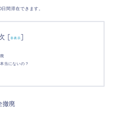
90日間滞在できます。
次
[
]
非表示
廃
て本当にないの？
全撤廃