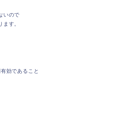
ないので
ります。
間有効であること