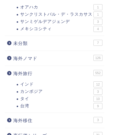
オアハカ
1
サンクリストバル・デ・ラスカサス
1
サンミゲルデアジェンデ
3
メキシコシティ
4
未分類
7
海外ノマド
126
海外旅行
552
インド
12
カンボジア
3
タイ
10
台湾
9
海外移住
3