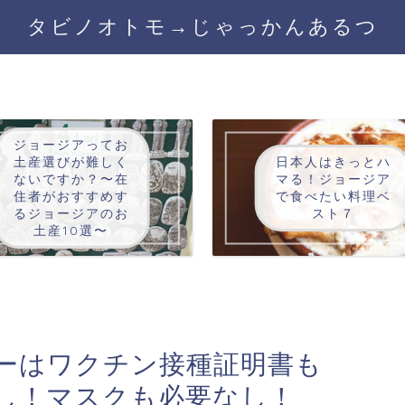
タビノオトモ→じゃっかんあるつ
ジョージアってお
土産選びが難しく
日本人はきっとハ
ないですか？〜在
マる！ジョージア
住者がおすすめす
で食べたい料理ベ
るジョージアのお
スト７
土産10選〜
ーはワクチン接種証明書も
なし！マスクも必要なし！