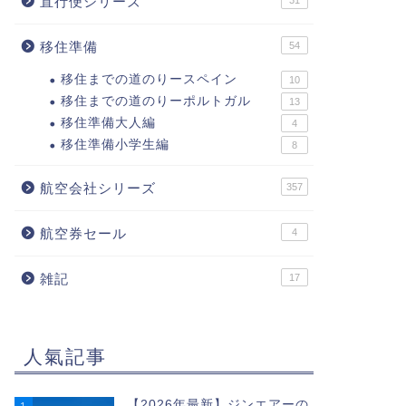
直行便シリーズ
31
移住準備
54
移住までの道のりースペイン
10
移住までの道のりーポルトガル
13
移住準備大人編
4
移住準備小学生編
8
航空会社シリーズ
357
航空券セール
4
雑記
17
人氣記事
【2026年最新】ジンエアーの
1