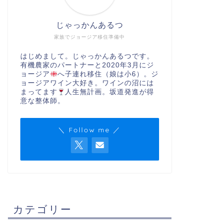
じゃっかんあるつ
家族でジョージア移住準備中
はじめまして。じゃっかんあるつです。
有機農家のパートナーと2020年3月にジ
ョージア
へ子連れ移住（娘は小6）。ジ
ョージアワイン大好き。ワインの沼には
まってます
人生無計画。坂道発進が得
意な整体師。
＼ Follow me ／
カテゴリー