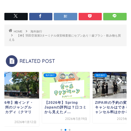
HOME
海外旅行
【神】羽田空港第3ターミナル保安検査後にセブンあり！歯ブラシ・飲み物も買
える
RELATED POST
旅行
海外旅行
海外旅行
026年】Spring
ZIPAIRの予約の変更や
【2026年】南イン
apanの評判は？口コミ
キャンセルはできる？キ
ケララ州のジャング
見えたメ...
ャンセル料はかかる...
「テッカディ（クマ
ー...
2026年3月19日
2025年2月4日
2026年1