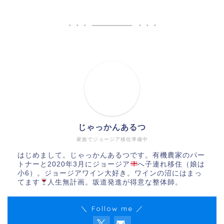
じゃっかんあるつ
家族でジョージア移住準備中
はじめまして。じゃっかんあるつです。有機農家のパー
トナーと2020年3月にジョージア
へ子連れ移住（娘は
小6）。ジョージアワイン大好き。ワインの沼にはまっ
てます
人生無計画。坂道発進が得意な整体師。
＼ Follow me ／