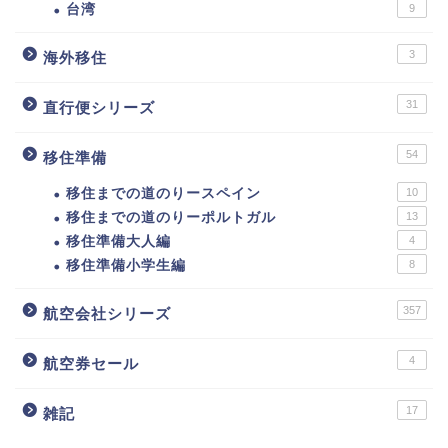
台湾
9
3
海外移住
31
直行便シリーズ
54
移住準備
移住までの道のりースペイン
10
移住までの道のりーポルトガル
13
移住準備大人編
4
移住準備小学生編
8
357
航空会社シリーズ
4
航空券セール
17
雑記