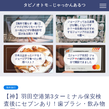
タビノオトモ→じゃっかんあるつ
ジョージアってお土産選
【海外で暮らす・働く】
びが難しくないです
ノマドビザ&リモートワー
か？〜在住者がおすすめ
カー向けビザや滞在許可
するジョージアのお土産
証がある国３７選
10選〜
日本人はきっとハマる！
【ジョージア生活】ジョ
ジョージアで食べたい料
ージア
の銀行口座を30
理ベスト７
分で開設できました
海外旅行
【神】羽田空港第3ターミナル保安検
査後にセブンあり！歯ブラシ・飲み物