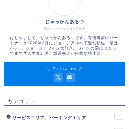
じゃっかんあるつ
家族でジョージア移住準備中
はじめまして。じゃっかんあるつです。有機農家のパー
トナーと2020年3月にジョージア
へ子連れ移住（娘は
小6）。ジョージアワイン大好き。ワインの沼にはまっ
てます
人生無計画。坂道発進が得意な整体師。
＼ Follow me ／
カテゴリー
4
サービスエリア、パーキングエリア