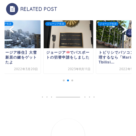
RELATED POST
ージア生活
ジョージア生活
ジョージア生活
ジョージア移住】大雪
ジョージア
でパスポー
トビリシでパソコン
中、新居の鍵をゲット
トの切替申請をしました
理するなら「Mariam
てきたよ
Tbilisi...
2022年3月20日
2023年8月11日
2022年9月