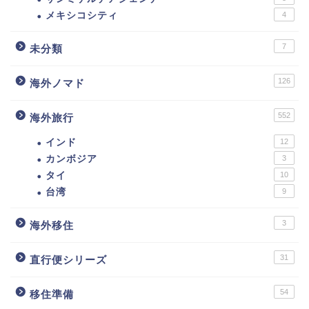
メキシコシティ
4
7
未分類
126
海外ノマド
552
海外旅行
インド
12
カンボジア
3
タイ
10
台湾
9
3
海外移住
31
直行便シリーズ
54
移住準備