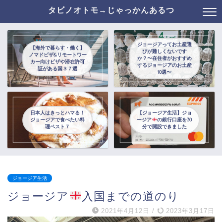
タビノオトモ→じゃっかんあるつ
ジョージアってお土産選
【海外で暮らす・働く】
びが難しくないです
ノマドビザ&リモートワー
か？〜在住者がおすすめ
カー向けビザや滞在許可
するジョージアのお土産
証がある国３７選
10選〜
日本人はきっとハマる！
【ジョージア生活】ジョ
ジョージアで食べたい料
ージア
の銀行口座を30
理ベスト７
分で開設できました
ジョージア生活
ジョージア
入国までの道のり
2021年4月12日
/
2023年3月17日