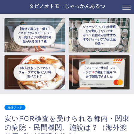
タビノオトモ→じゃっかんあるつ
ジョージアってお土産選
【海外で暮らす・働く】
びが難しくないです
ノマドビザ&リモートワー
か？〜在住者がおすすめ
カー向けビザや滞在許可
するジョージアのお土産
証がある国３７選
10選〜
日本人はきっとハマる！
【ジョージア生活】ジョ
ジョージアで食べたい料
ージア
の銀行口座を30
理ベスト７
分で開設できました
海外ノマド
安いPCR検査を受けられる都内・関東
の病院・民間機関、施設は？（海外渡