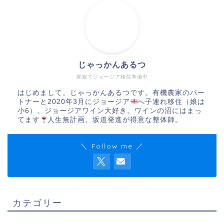
じゃっかんあるつ
家族でジョージア移住準備中
はじめまして。じゃっかんあるつです。有機農家のパー
トナーと2020年3月にジョージア
へ子連れ移住（娘は
小6）。ジョージアワイン大好き。ワインの沼にはまっ
てます
人生無計画。坂道発進が得意な整体師。
＼ Follow me ／
カテゴリー