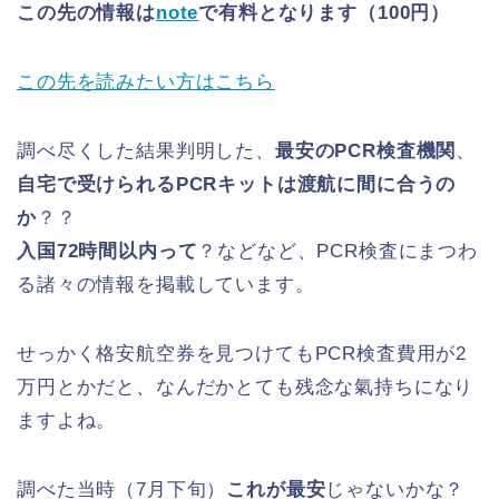
この先の情報は
note
で有料となります（100円）
この先を読みたい方はこちら
調べ尽くした結果判明した、
最安のPCR検査機関
、
自宅で受けられるPCRキットは渡航に間に合うの
か
？？
入国72時間以内って
？などなど、PCR検査にまつわ
る諸々の情報を掲載しています。
せっかく格安航空券を見つけてもPCR検査費用が2
万円とかだと、なんだかとても残念な氣持ちになり
ますよね。
調べた当時（7月下旬）
これが最安
じゃないかな？