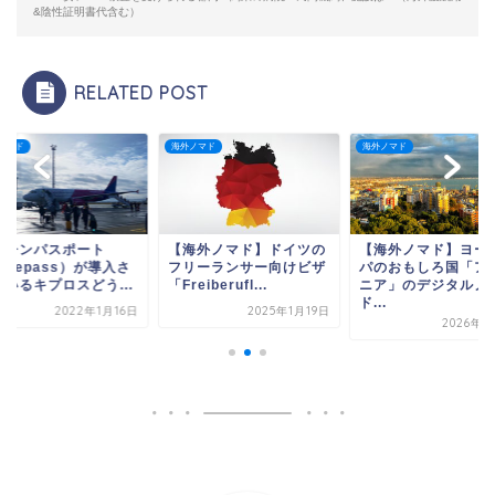
&陰性証明書代含む）
RELATED POST
ノマド
海外ノマド
海外ノマド
クチンパスポート
【海外ノマド】ドイツの
【海外ノマド】ヨー
afepass）が導入さ
フリーランサー向けビザ
パのおもしろ国「ア
ているキプロスどう...
「Freiberufl...
ニア」のデジタルノ
ド...
2022年1月16日
2025年1月19日
2026年2