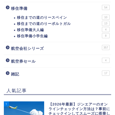
54
移住準備
移住までの道のりースペイン
10
移住までの道のりーポルトガル
13
移住準備大人編
4
移住準備小学生編
8
357
航空会社シリーズ
4
航空券セール
17
雑記
人氣記事
1
【2026年最新】ジンエアーのオン
ラインチェックイン方法は？事前に
チェックインしてスムーズに搭乗し