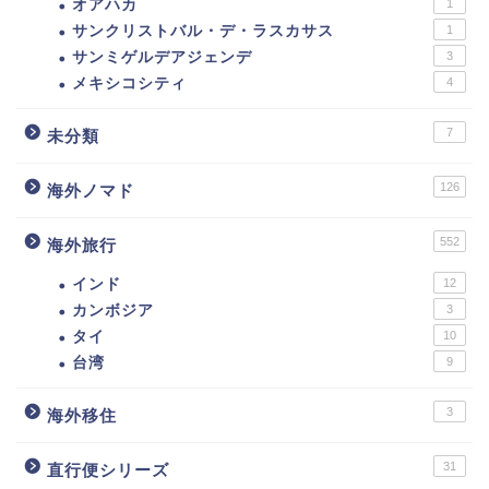
オアハカ
1
サンクリストバル・デ・ラスカサス
1
サンミゲルデアジェンデ
3
メキシコシティ
4
7
未分類
126
海外ノマド
552
海外旅行
インド
12
カンボジア
3
タイ
10
台湾
9
3
海外移住
31
直行便シリーズ