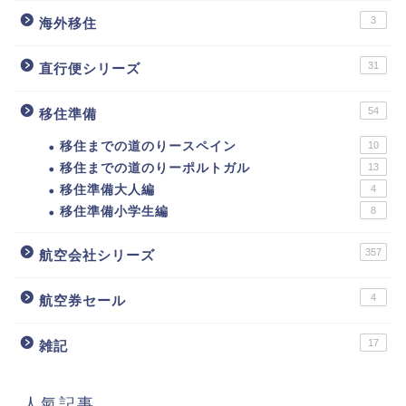
3
海外移住
31
直行便シリーズ
54
移住準備
移住までの道のりースペイン
10
移住までの道のりーポルトガル
13
移住準備大人編
4
移住準備小学生編
8
357
航空会社シリーズ
4
航空券セール
17
雑記
人氣記事