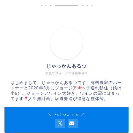
じゃっかんあるつ
家族でジョージア移住準備中
はじめまして。じゃっかんあるつです。有機農家のパー
トナーと2020年3月にジョージア
へ子連れ移住（娘は
小6）。ジョージアワイン大好き。ワインの沼にはまっ
てます
人生無計画。坂道発進が得意な整体師。
＼ Follow me ／