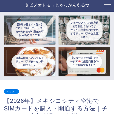
タビノオトモ→じゃっかんあるつ
ジョージアってお土産選
【海外で暮らす・働く】
びが難しくないです
ノマドビザ&リモートワー
か？〜在住者がおすすめ
カー向けビザや滞在許可
するジョージアのお土産
証がある国３７選
10選〜
日本人はきっとハマる！
【ジョージア生活】ジョ
ジョージアで食べたい料
ージア
の銀行口座を30
理ベスト７
分で開設できました
メキシコ
【2026年】メキシコシティ空港で
SIMカードを購入・開通する方法｜チ