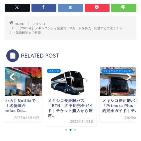
HOME
メキシコ
【2026年】メキシコシティ空港でSIMカードを購入・開通する方法｜チャー
ジ・残高確認まで解説
RELATED POST
メキシコ
サンミゲルデアジェンデ
オアハカ
xで
メキシコ長距離バス
メキシコ長距離バス
【オアハカ
「ETN」の予約完全ガイ
「Primera Plus」の予
も話題
ド｜チケット購入から座
約完全ガイド｜チ...
「Memel
席...
月14日
2025年11月6日
2025年11月2日