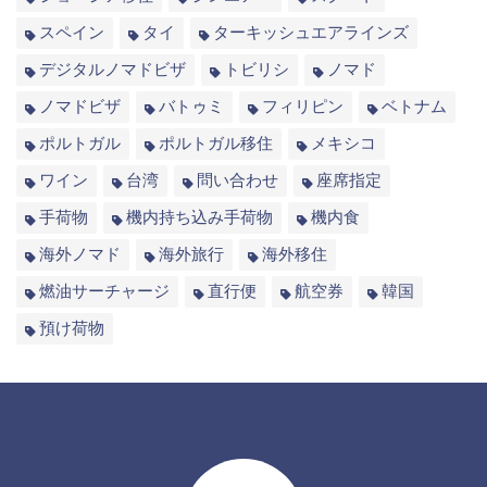
スペイン
タイ
ターキッシュエアラインズ
デジタルノマドビザ
トビリシ
ノマド
ノマドビザ
バトゥミ
フィリピン
ベトナム
ポルトガル
ポルトガル移住
メキシコ
ワイン
台湾
問い合わせ
座席指定
手荷物
機内持ち込み手荷物
機内食
海外ノマド
海外旅行
海外移住
燃油サーチャージ
直行便
航空券
韓国
預け荷物