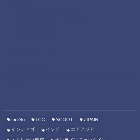
移住準備
移住までの道のりースペイン
移住までの道のりーポルトガル
移住準備大人編
移住準備小学生編
航空会社シリーズ
航空券セール
雑記
TAG
IndiGo
LCC
SCOOT
ZIPAIR
インディゴ
インド
エアアジア
エミレーツ航空
オンラインチェックイン