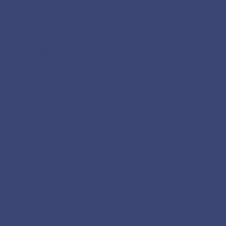
サンクリストバル・デ・ラスカサス
サンミゲルデアジェンデ
メキシコシティ
未分類
海外ノマド
海外旅行
インド
カンボジア
タイ
台湾
海外移住
直行便シリーズ