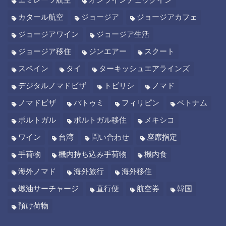
カタール航空
ジョージア
ジョージアカフェ
ジョージアワイン
ジョージア生活
ジョージア移住
ジンエアー
スクート
スペイン
タイ
ターキッシュエアラインズ
デジタルノマドビザ
トビリシ
ノマド
ノマドビザ
バトゥミ
フィリピン
ベトナム
ポルトガル
ポルトガル移住
メキシコ
ワイン
台湾
問い合わせ
座席指定
手荷物
機内持ち込み手荷物
機内食
海外ノマド
海外旅行
海外移住
燃油サーチャージ
直行便
航空券
韓国
預け荷物