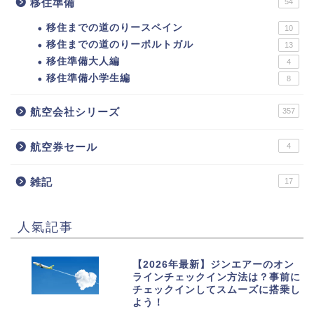
移住準備
54
移住までの道のりースペイン
10
移住までの道のりーポルトガル
13
移住準備大人編
4
移住準備小学生編
8
航空会社シリーズ
357
航空券セール
4
雑記
17
人氣記事
1
【2026年最新】ジンエアーのオン
ラインチェックイン方法は？事前に
チェックインしてスムーズに搭乗し
よう！