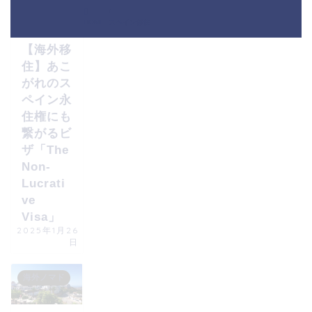
海外ノマド
HOME
スペイン移住
【海外移
住】あこ
がれのス
ペイン永
住権にも
繋がるビ
ザ「The
Non-
Lucrati
ve
Visa」
2025年1月26
日
海外ノマド