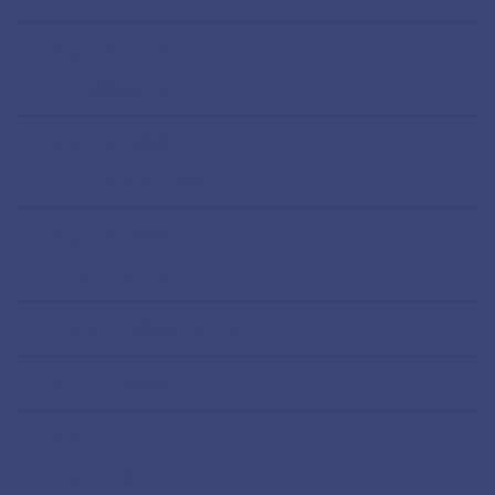
ジョージアワイン
その他のワイン
ジョージア生活
シュタイナー学校
ジョージア紹介
カフェ&レストラン
パスポート紛失シリーズ
フィリピン留学
メキシコ
オアハカ