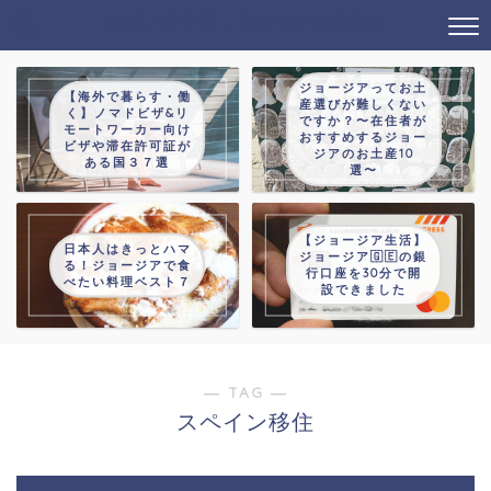
タビノオトモ→じゃっかんあるつ
ジョージアってお土
【海外で暮らす・働
産選びが難しくない
く】ノマドビザ&リ
ですか？〜在住者が
モートワーカー向け
おすすめするジョー
ビザや滞在許可証が
ジアのお土産10
ある国３７選
選〜
【ジョージア生活】
日本人はきっとハマ
ジョージア🇬🇪の銀
る！ジョージアで食
行口座を30分で開
べたい料理ベスト７
設できました
― TAG ―
スペイン移住