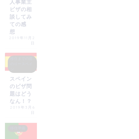
人事業主
ビザの相
談してみ
ての感
想
2019年11月2
日
移住までの道
のりースペイ
ン
スペイン
のビザ問
題はどう
なん！？
2019年3月6
日
移住準備