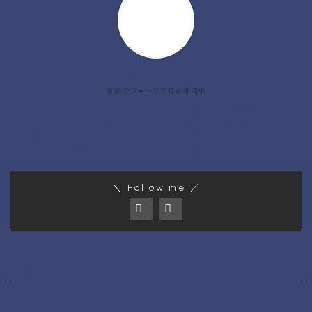
じゃっかんあるつ
家族でジョージア移住準備中
はじめまして。じゃっかんあるつです。有機農家のパー
トナーと2021年4月にジョージア🇬🇪へ子連れ移住しま
した！（娘は中1だけど🇬🇪だと小6）。ジョージアワイ
ン大好き。ワインの沼にはまってます🍷氣功 整体師。
＼ Follow me ／
CATEGORY
サービスエリア、パーキングエリア