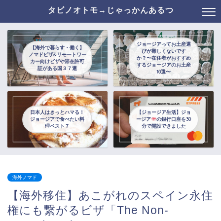
タビノオトモ→じゃっかんあるつ
ジョージアってお土産選
【海外で暮らす・働く】
びが難しくないです
ノマドビザ&リモートワー
か？〜在住者がおすすめ
カー向けビザや滞在許可
するジョージアのお土産
証がある国３７選
10選〜
日本人はきっとハマる！
【ジョージア生活】ジョ
ジョージアで食べたい料
ージア
の銀行口座を30
理ベスト７
分で開設できました
海外ノマド
【海外移住】あこがれのスペイン永住
権にも繋がるビザ「The Non-