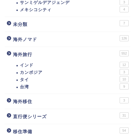
サンミゲルデアジェンデ
3
メキシコシティ
4
7
未分類
126
海外ノマド
552
海外旅行
インド
12
カンボジア
3
タイ
10
台湾
9
3
海外移住
31
直行便シリーズ
54
移住準備