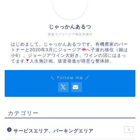
じゃっかんあるつ
家族でジョージア移住準備中
はじめまして。じゃっかんあるつです。有機農家のパー
トナーと2020年3月にジョージア
へ子連れ移住（娘は
小6）。ジョージアワイン大好き。ワインの沼にはまっ
てます
人生無計画。坂道発進が得意な整体師。
＼ Follow me ／
カテゴリー
4
サービスエリア、パーキングエリア