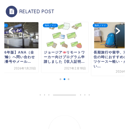
RELATED POST
ノマド
海外ノマド
海外ノマド
026年版】ANA（全
ジョージア
リモートワ
長期旅行や留学、海
本空輸）へ問い合わせ
ーカー向けプログラム申
住の時におすすめの
話番号やメール...
請しました【収入証明...
ツケース〜軽い・か
い...
2026年1月20日
2021年2月18日
2026年1