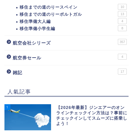
移住までの道のりースペイン
10
移住までの道のりーポルトガル
13
移住準備大人編
4
移住準備小学生編
8
357
航空会社シリーズ
4
航空券セール
17
雑記
人氣記事
1
【2026年最新】ジンエアーのオン
ラインチェックイン方法は？事前に
チェックインしてスムーズに搭乗し
よう！