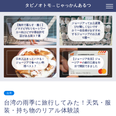
タビノオトモ→じゃっかんあるつ
ジョージアってお土産選
【海外で暮らす・働く】
びが難しくないです
ノマドビザ&リモートワー
か？〜在住者がおすすめ
カー向けビザや滞在許可
するジョージアのお土産
証がある国３７選
10選〜
日本人はきっとハマる！
【ジョージア生活】ジョ
ジョージアで食べたい料
ージア
の銀行口座を30
理ベスト７
分で開設できました
台湾
台湾の雨季に旅行してみた！天気・服
装・持ち物のリアル体験談