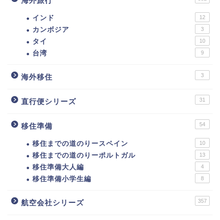
海外旅行
インド
12
カンボジア
3
タイ
10
台湾
9
3
海外移住
31
直行便シリーズ
54
移住準備
移住までの道のりースペイン
10
移住までの道のりーポルトガル
13
移住準備大人編
4
移住準備小学生編
8
357
航空会社シリーズ