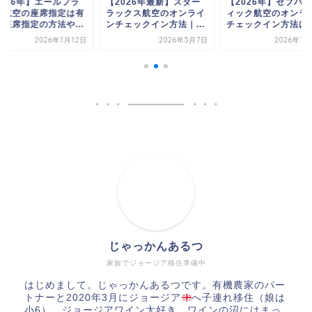
2026年最新】スター
【2026年】セブパシフ
【2026年】エール
ックス航空のオンライ
ィック航空のオンライン
ンス航空の座席指定
チェックイン方法｜...
チェックイン方法は？...
料？座席指定の方法や.
2026年5月7日
2026年1月22日
2026年1
じゃっかんあるつ
家族でジョージア移住準備中
はじめまして。じゃっかんあるつです。有機農家のパー
トナーと2020年3月にジョージア
へ子連れ移住（娘は
小6）。ジョージアワイン大好き。ワインの沼にはまっ