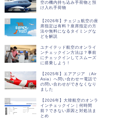
空の機内持ち込み手荷物と預
け入れ手荷物
【2026年】チェジュ航空の座
7
席指定は有料？座席指定の方
法や無料になるタイミングな
どを解説
ユナイテッド航空のオンライ
8
ンチェックイン方法は？事前
にチェックインしてスムーズ
に搭乗しよう！
【2025年】エアアジア （Air
9
Asia）へ問い合わせー電話で
の問い合わせができなくなり
ました
【2026年】大韓航空のオンラ
10
インチェックイン｜何時間
前？できない原因と対処法ま
とめ