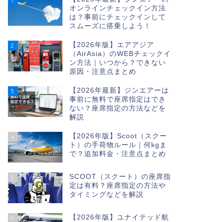
オンラインチェックイン方法
は？事前にチェックインして
スムーズに搭乗しよう！
【2026年版】エアアジア
2
（AirAsia）のWEBチェックイ
ン方法｜いつから？できない
原因・注意点まとめ
【2026年最新】ジンエアーは
3
事前に無料で座席指定はでき
ない？座席指定の方法などを
解説
【2026年版】Scoot（スクー
4
ト）の手荷物ルール｜何kgま
で？追加料金・注意点まとめ
SCOOT（スクート）の座席指
5
定は有料？座席指定の方法や
タイミングなどを解説
【2026年版】ユナイテッド航
6