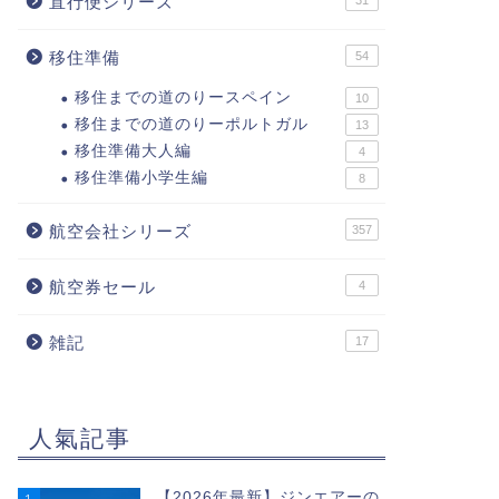
直行便シリーズ
31
移住準備
54
移住までの道のりースペイン
10
移住までの道のりーポルトガル
13
移住準備大人編
4
移住準備小学生編
8
航空会社シリーズ
357
航空券セール
4
雑記
17
人氣記事
【2026年最新】ジンエアーの
1