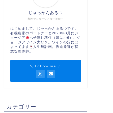
じゃっかんあるつ
家族でジョージア移住準備中
はじめまして。じゃっかんあるつです。
有機農家のパートナーと2020年3月にジ
ョージア
へ子連れ移住（娘は小6）。ジ
ョージアワイン大好き。ワインの沼には
まってます
人生無計画。坂道発進が得
意な整体師。
＼ Follow me ／
カテゴリー