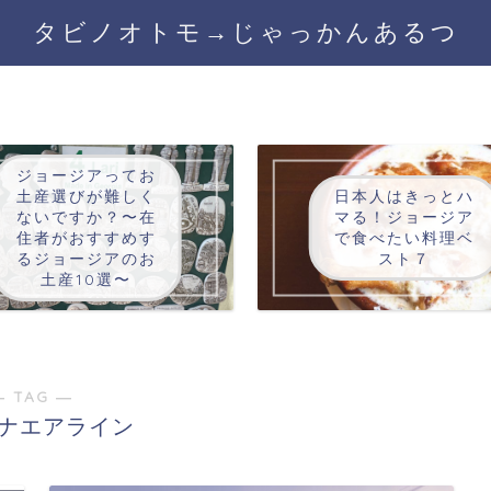
タビノオトモ→じゃっかんあるつ
ジョージアってお
土産選びが難しく
日本人はきっとハ
ないですか？〜在
マる！ジョージア
住者がおすすめす
で食べたい料理ベ
るジョージアのお
スト７
土産10選〜
― TAG ―
ナエアライン