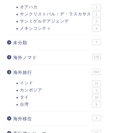
オアハカ
1
サンクリストバル・デ・ラスカサス
1
サンミゲルデアジェンデ
3
メキシコシティ
4
未分類
7
海外ノマド
126
海外旅行
552
インド
12
カンボジア
3
タイ
10
台湾
9
海外移住
3